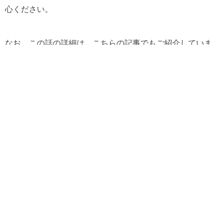
心ください。
なお、この話の詳細は、こちらの記事でもご紹介していま
す。
▶ 「お客さんの肩にかけるタオルは全部YAZAWAタオルで
すか？」
その他のFAQs