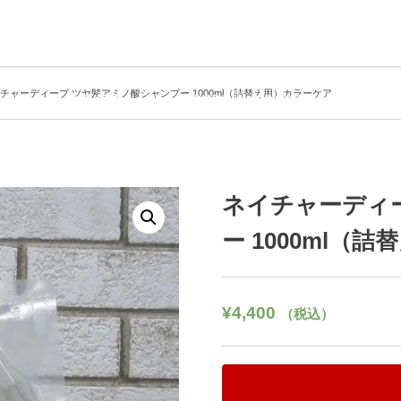
チャーディープ ツヤ髪アミノ酸シャンプー 1000ml（詰替え用）カラーケア
インターネット通信販売サイト
特定商取引法に関する表記
店主ブログ
銭湯＆温泉訪問記
差し入れありがとうございます
ネイチャーディ
ー 1000ml（
¥
4,400
（税込）