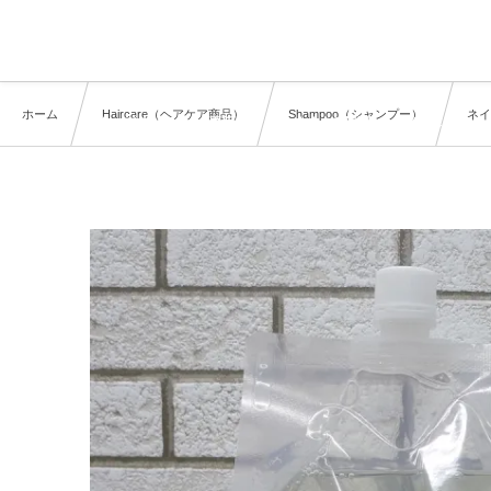
理容室 hair factoryＥ’
（イー・ダッシュ）
ホーム
Haircare（ヘアケア商品）
Shampoo（シャンプー）
ネイ
トップページ
更新履歴
よくある質問
メニュー表