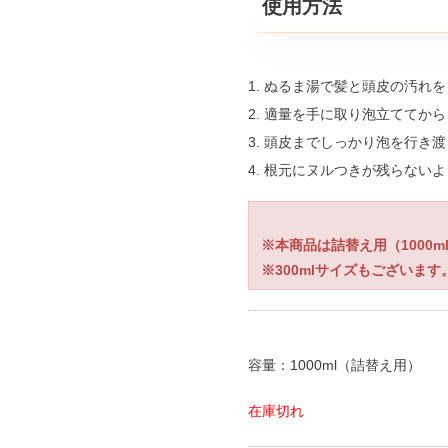
使用方法
1. ぬるま湯で髪と頭皮の汚れ
2. 適量を手に取り泡立ててか
3. 頭皮までしっかり泡を行き
4. 根元にヌルつきが残らない
※本商品は詰替え用（1000m
※300mlサイズもございます
容量：1000ml（詰替え用）
在庫切れ