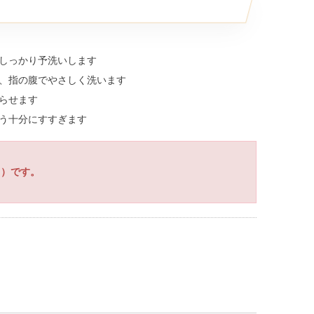
をしっかり予洗いします
ら、指の腹でやさしく洗います
渡らせます
よう十分にすすぎます
l）です。
。