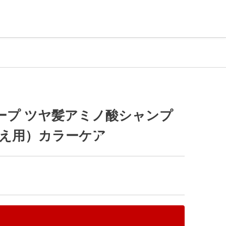
公式Instagram
店主個人Instagram
店舗沿革
店舗情報など
トヤマブラックシャンプー
トップページ
Easy Accordion test
ープ ツヤ髪アミノ酸シャンプ
0766-64-6830
詰替え用）カラーケア