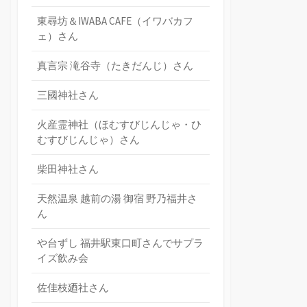
東尋坊＆IWABA CAFE（イワバカフ
ェ）さん
真言宗 滝谷寺（たきだんじ）さん
三國神社さん
火産霊神社（ほむすびじんじゃ・ひ
むすびじんじゃ）さん
柴田神社さん
天然温泉 越前の湯 御宿 野乃福井さ
ん
や台ずし 福井駅東口町さんでサプラ
イズ飲み会
佐佳枝廼社さん