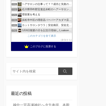
ヘアサロンの仕事って？？成功と失敗の覚悟！
10位
石川県羽咋郡宝達志水町のヘアーサロン ホープヘアーズ
11位
理容業を考える
12位
浜松市中区の理容店バーバーアカダマ店主が書く
13位
カットサロンタウラ｜安佐南区、安佐北区の理美容院
14位
3月8日散髪の日を記念日登録したsaloonhair
15位
このカテゴリを全て表示
参加する
このブログに投票する
検
検
索
索
最近の投稿
越中一宮高瀬神社へ夕方参拝。本殿