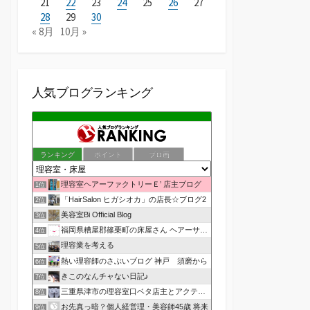
21
22
23
24
25
26
27
28
29
30
« 8月
10月 »
人気ブログランキング
ランキング
ポイント
ブロ画
理容室ヘアーファクトリーＥ’ 店主ブログ
1位
「HairSalon ヒガシオカ」の店長☆ブログ2
2位
美容室Bi Official Blog
3位
福岡県糟屋郡篠栗町の床屋さん ヘアーサロン１２３公式ブログ
4位
理容業を考える
5位
熱い理容師のさぶいブログ 神戸 須磨から
6位
きこのなんチャない日記♪
7位
三重県津市の理容室口ベタ店主とアクティブ嫁のblog
8位
お先真っ暗？個人経営理・美容師45歳 将来
9位