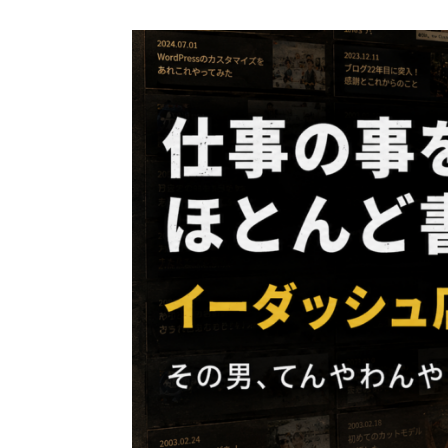
コ
ン
テ
ン
ツ
へ
ス
キ
ッ
プ