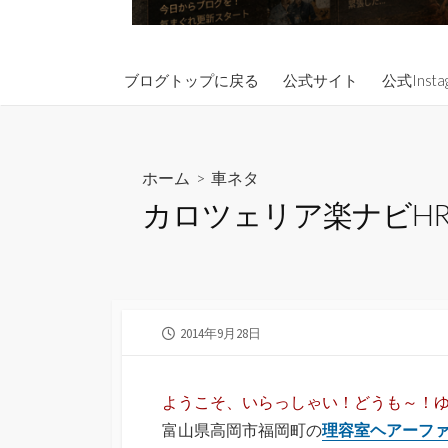
ブログトップに戻る
公式サイト
公式Insta
ホーム
>
車ネタ
カロツェリア楽ナビHRZ
公
2014年9月28日
開
日
ようこそ、いらっしゃい！どうも～！
富山県高岡市福岡町の
理容室ヘアーファ