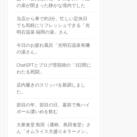
の扉が閉まった静かな境内でした
当店から車で約2分。忙しい定休日
でも気軽にリフレッシュできる「光
明石温泉 福岡の湯」さん
今日のお疲れ風呂「光明石温泉有磯
の湯さん」
ChatGPTとブログ理容師の「3日間に
わたる死闘」
店内履きのスリッパを新調しまし
た。
節目の年、節目の日、墓前で角ハイ
ボール濃いめを飲む
大衆食堂 島田（通称、島田食堂）さ
ん「オムライス大盛り＆ラーメン」