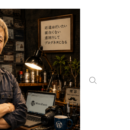
検
索
切
り
替
え