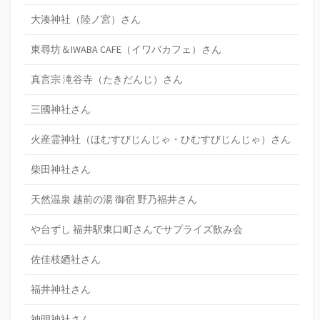
大湊神社（陸ノ宮）さん
東尋坊＆IWABA CAFE（イワバカフェ）さん
真言宗 滝谷寺（たきだんじ）さん
三國神社さん
火産霊神社（ほむすびじんじゃ・ひむすびじんじゃ）さん
柴田神社さん
天然温泉 越前の湯 御宿 野乃福井さん
や台ずし 福井駅東口町さんでサプライズ飲み会
佐佳枝廼社さん
福井神社さん
神明神社さん