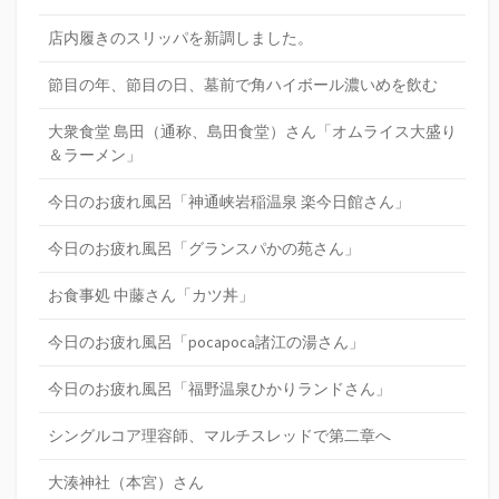
店内履きのスリッパを新調しました。
節目の年、節目の日、墓前で角ハイボール濃いめを飲む
大衆食堂 島田（通称、島田食堂）さん「オムライス大盛り
＆ラーメン」
今日のお疲れ風呂「神通峡岩稲温泉 楽今日館さん」
今日のお疲れ風呂「グランスパかの苑さん」
お食事処 中藤さん「カツ丼」
今日のお疲れ風呂「pocapoca諸江の湯さん」
今日のお疲れ風呂「福野温泉ひかりランドさん」
シングルコア理容師、マルチスレッドで第二章へ
大湊神社（本宮）さん