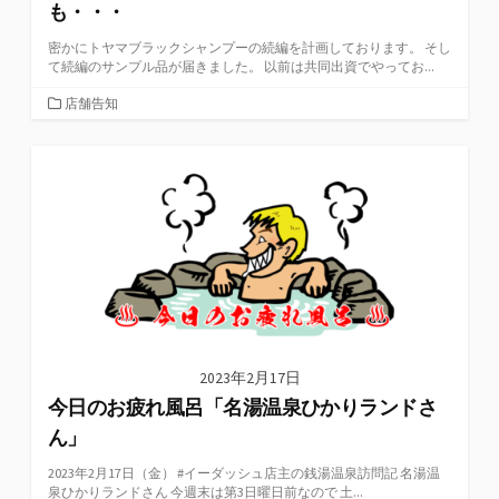
も・・・
密かにトヤマブラックシャンプーの続編を計画しております。 そし
て続編のサンプル品が届きました。 以前は共同出資でやってお...
カ
店舗告知
テ
ゴ
リ
ー
2023年2月17日
今日のお疲れ風呂「名湯温泉ひかりランドさ
ん」
2023年2月17日（金） #イーダッシュ店主の銭湯温泉訪問記 名湯温
泉ひかりランドさん 今週末は第3日曜日前なので 土...