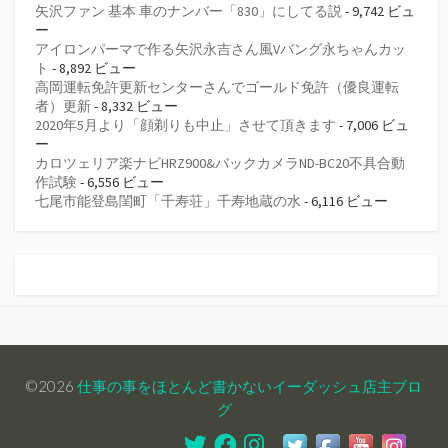
矢沢ファン 基本 車のナンバー「830」にしてる説
- 9,742 ビュ
ー
アイロンパーマで作る矢沢永吉さん風Vバング永ちゃんカッ
ト
- 8,892 ビュー
高岡運転免許更新センターさんでゴールド免許（優良運転
者）更新
- 8,332 ビュー
2020年5月より「顔剃りも中止」させて頂きます
- 7,006 ビュ
ー
カロツェリア楽ナビHRZ900&バックカメラND-BC20不具合動
作試験
- 6,556 ビュー
七尾市能登島閨町「千寿荘」千寿地蔵の水
- 6,116 ビュー
©2026
仕事の事をほとんど書かないイーダッシュ店主ブロ
グ
Twitter
Facebook
Instagram