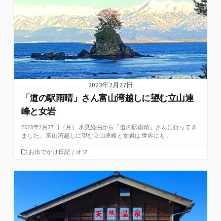
2023年2月27日
「道の駅雨晴」さん富山湾越しに望む立山連
峰と女岩
2023年2月27日（月） 氷見経由から「道の駅雨晴」さんに行ってき
ました。 富山湾越しに望む立山連峰と女岩は 世界にも...
カ
お出でかけ日記
/
オフ
テ
ゴ
リ
ー