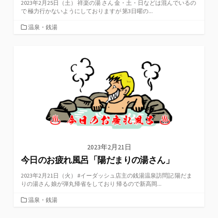
2023年2月25日（土） 祥楽の湯 さん 金・土・日などは混んでいるの
で 極力行かないようにしておりますが 第3日曜の...
カ
温泉・銭湯
テ
ゴ
リ
ー
2023年2月21日
今日のお疲れ風呂「陽だまりの湯さん」
2023年2月21日（火） #イーダッシュ店主の銭湯温泉訪問記 陽だま
りの湯さん 娘が弾丸帰省をしており 帰るので新高岡...
カ
温泉・銭湯
テ
ゴ