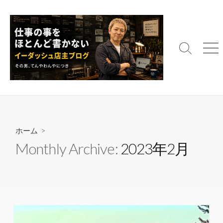
コ
ン
テ
ン
検
メ
ツ
索
ニ
へ
切
ュ
ス
り
ー
替
キ
え
ッ
プ
ホーム
>
Monthly Archive:
2023年2月