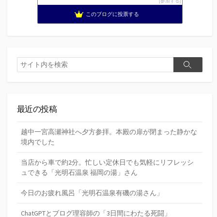
参加する
このブログに投票する
検
検
索
索
最近の投稿
越中一宮高瀬神社へ夕方参拝。本殿の扉が閉まった静かな
境内でした
当店から車で約2分。忙しい定休日でも気軽にリフレッシ
ュできる「光明石温泉 福岡の湯」さん
今日のお疲れ風呂「光明石温泉有磯の湯さん」
ChatGPTとブログ理容師の「3日間にわたる死闘」