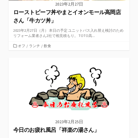
2023年2月27日
ローストビーフ丼やまとイオンモール高岡店
さん「牛カツ丼」
2023年2月27日（月） 本日の予定 ユニットバス入れ替え検討のため
リフォーム業者さん2社で相見積もり。 TOTO高...
カ
オフ
/
ランチ
/
飲食
テ
ゴ
リ
ー
2023年2月25日
今日のお疲れ風呂「祥楽の湯さん」