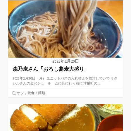
リ
ー
2023年2月20日
森乃庵さん「おろし蕎麦大盛り」
2023年2月20日（月） ユニットバスの入れ替えを検討していて リク
シルさんの金沢ショールームに見に行く前に 津幡町の...
カ
オフ
/
飲食
/
麺類
テ
ゴ
リ
ー