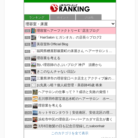
ランキング
ポイント
ブロ画
理容室ヘアーファクトリーＥ’ 店主ブログ
1位
「HairSalon ヒガシオカ」の店長☆ブログ2
2位
美容室Bi Official Blog
3位
福岡県糟屋郡篠栗町の床屋さん ヘアーサロン１２３公式ブログ
4位
理容業を考える
5位
熱い理容師のさぶいブログ 神戸 須磨から
6位
きこのなんチャない日記♪
7位
三重県津市の理容室口ベタ店主とアクティブ嫁のblog
8位
お先真っ暗？個人経営理・美容師45歳 将来
9位
ヘアサロンの仕事って？？成功と失敗の覚悟！
10位
石川県羽咋郡宝達志水町のヘアーサロン ホープヘアーズ
11位
理容業を考える
12位
カットサロンタウラ｜安佐南区、安佐北区の理美容院
13位
浜松市中区の理容店バーバーアカダマ店主が書く
14位
3月8日散髪の日を記念日登録したsaloonhair
15位
このカテゴリを全て表示