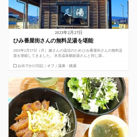
2023年2月27日
ひみ番屋街さんの無料足湯を堪能
2023年2月27日（月） 嫁さんの温活のため ひみ番屋街さんの無料足
湯を堪能してきました。 氷見温泉郷総湯さんと同じ源...
カ
お出でかけ日記
/
オフ
/
温泉・銭湯
テ
ゴ
リ
ー