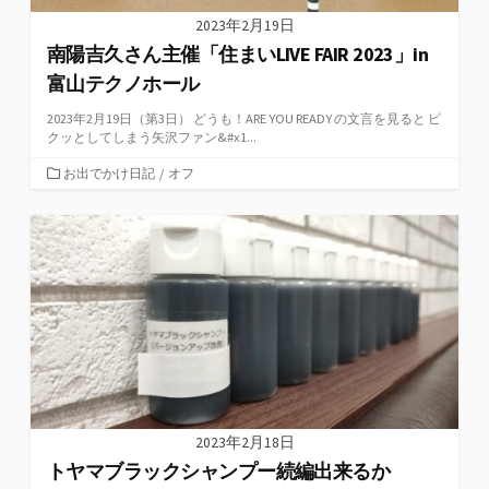
2023年2月19日
南陽吉久さん主催「住まいLIVE FAIR 2023」in
富山テクノホール
2023年2月19日（第3日） どうも！ARE YOU READY の文言を見ると ピ
クッとしてしまう矢沢ファン&#x1...
カ
お出でかけ日記
/
オフ
テ
ゴ
リ
ー
2023年2月18日
トヤマブラックシャンプー続編出来るか