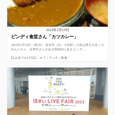
2023年2月19日
ピンディ食堂さん「カツカレー」
2023年2月19日（第3日） 射水市（旧・小杉町）の富山県立大近くの
めん八さん、歩寿司さんがある団地内にある ピンデ...
カ
お出でかけ日記
/
オフ
/
ランチ
/
飲食
テ
ゴ
リ
ー