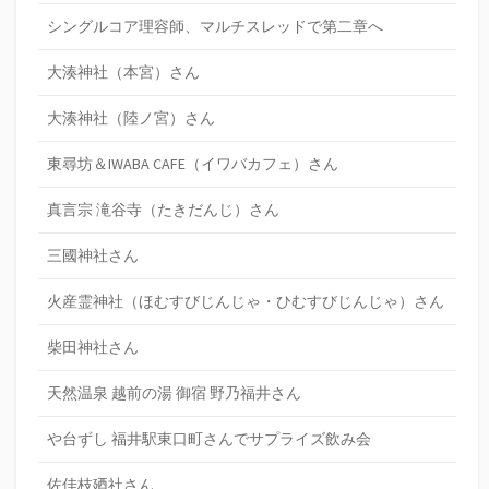
シングルコア理容師、マルチスレッドで第二章へ
大湊神社（本宮）さん
大湊神社（陸ノ宮）さん
東尋坊＆IWABA CAFE（イワバカフェ）さん
真言宗 滝谷寺（たきだんじ）さん
三國神社さん
火産霊神社（ほむすびじんじゃ・ひむすびじんじゃ）さん
柴田神社さん
天然温泉 越前の湯 御宿 野乃福井さん
や台ずし 福井駅東口町さんでサプライズ飲み会
佐佳枝廼社さん