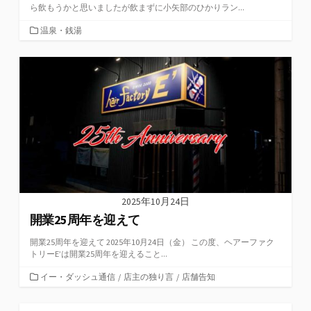
ら飲もうかと思いましたが飲まずに小矢部のひかりラン...
カ
温泉・銭湯
テ
ゴ
リ
ー
2025年10月24日
開業25周年を迎えて
開業25周年を迎えて 2025年10月24日（金） この度、ヘアーファク
トリーE’は開業25周年を迎えること...
カ
イー・ダッシュ通信
/
店主の独り言
/
店舗告知
テ
ゴ