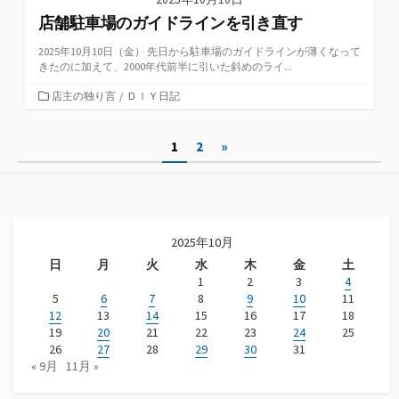
店舗駐車場のガイドラインを引き直す
2025年10月10日（金） 先日から駐車場のガイドラインが薄くなって
きたのに加えて、2000年代前半に引いた斜めのライ...
カ
店主の独り言
/
ＤＩＹ日記
テ
ゴ
投
1
2
»
リ
ー
稿
ナ
ビ
2025年10月
日
月
火
水
木
金
土
ゲ
1
2
3
4
ー
5
6
7
8
9
10
11
12
13
14
15
16
17
18
シ
19
20
21
22
23
24
25
26
27
28
29
30
31
ョ
« 9月
11月 »
ン