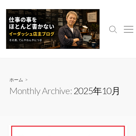
コ
ン
テ
ン
検
メ
ツ
索
ニ
へ
切
ュ
ス
り
ー
替
キ
え
ッ
プ
ホーム
>
Monthly Archive:
2025年10月