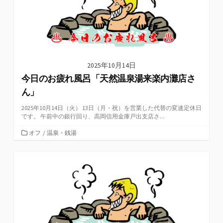
2025年10月14日
今日のお疲れ風呂「天然温泉湯来楽内灘店さ
ん」
2025年10月14日（火） 13日（月・祝）を営業した代替の変速定休日
です。 午前中の銀行回り、高岡信用金庫戸出支店さ...
カ
オフ
/
温泉・銭湯
テ
ゴ
リ
ー