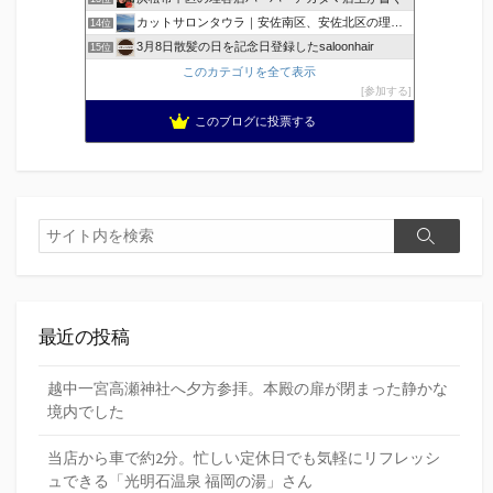
カットサロンタウラ｜安佐南区、安佐北区の理美容院
14位
3月8日散髪の日を記念日登録したsaloonhair
15位
このカテゴリを全て表示
参加する
このブログに投票する
検
検
索
索
最近の投稿
越中一宮高瀬神社へ夕方参拝。本殿の扉が閉まった静かな
境内でした
当店から車で約2分。忙しい定休日でも気軽にリフレッシ
ュできる「光明石温泉 福岡の湯」さん