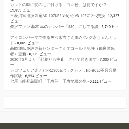
カットの時に髪の毛に付ける「白い粉」は何ですか？
-
19,899 ビュー
三菱浴室用換気扇 VD-10ZUB3-YHからVD-10ZC12へ交換
- 12,327
ビュー
矢沢ファン 基本 車のナンバー「830」にしてる説
- 9,740 ビュ
ー
アイロンパーマで作る矢沢永吉さん風Vバング永ちゃんカッ
ト
- 8,889 ビュー
高岡運転免許更新センターさんでゴールド免許（優良運転
者）更新
- 8,329 ビュー
2020年5月より「顔剃りも中止」させて頂きます
- 7,005 ビュ
ー
カロツェリア楽ナビHRZ900&バックカメラND-BC20不具合動
作試験
- 6,554 ビュー
七尾市能登島閨町「千寿荘」千寿地蔵の水
- 6,111 ビュー