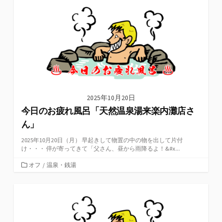
リ
ー
2025年10月20日
今日のお疲れ風呂「天然温泉湯来楽内灘店さ
ん」
2025年10月20日（月） 早起きして物置の中の物を出して片付
け・・・ 倅が寄ってきて「父さん、昼から雨降るよ！&#x...
カ
オフ
/
温泉・銭湯
テ
ゴ
リ
ー