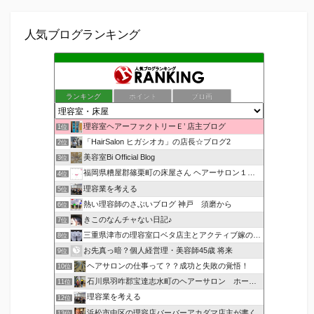
人気ブログランキング
ランキング
ポイント
ブロ画
理容室ヘアーファクトリーＥ’ 店主ブログ
1位
「HairSalon ヒガシオカ」の店長☆ブログ2
2位
美容室Bi Official Blog
3位
福岡県糟屋郡篠栗町の床屋さん ヘアーサロン１２３公式ブログ
4位
理容業を考える
5位
熱い理容師のさぶいブログ 神戸 須磨から
6位
きこのなんチャない日記♪
7位
三重県津市の理容室口ベタ店主とアクティブ嫁のblog
8位
お先真っ暗？個人経営理・美容師45歳 将来
9位
ヘアサロンの仕事って？？成功と失敗の覚悟！
10位
石川県羽咋郡宝達志水町のヘアーサロン ホープヘアーズ
11位
理容業を考える
12位
浜松市中区の理容店バーバーアカダマ店主が書く
13位