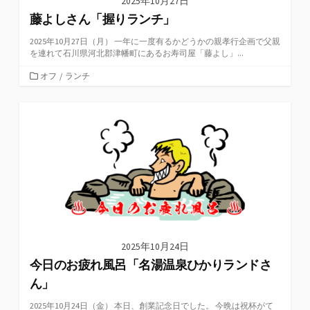
2025年10月27日
藤よしさん「握りランチ」
2025年10月27日（月） 一年に一度有るかどうかの親孝行企画で父親
を連れて石川県河北郡津幡町にあるお寿司屋「藤よし」...
カ
オフ
/
ランチ
テ
ゴ
リ
ー
2025年10月24日
今日のお疲れ風呂「名湯温泉ひかりランドさ
ん」
2025年10月24日（金） 本日、創業記念日でした。 今晩は祝杯がて