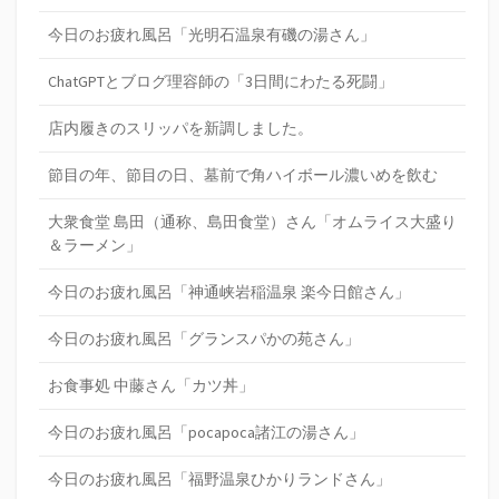
今日のお疲れ風呂「光明石温泉有磯の湯さん」
ChatGPTとブログ理容師の「3日間にわたる死闘」
店内履きのスリッパを新調しました。
節目の年、節目の日、墓前で角ハイボール濃いめを飲む
大衆食堂 島田（通称、島田食堂）さん「オムライス大盛り
＆ラーメン」
今日のお疲れ風呂「神通峡岩稲温泉 楽今日館さん」
今日のお疲れ風呂「グランスパかの苑さん」
お食事処 中藤さん「カツ丼」
今日のお疲れ風呂「pocapoca諸江の湯さん」
今日のお疲れ風呂「福野温泉ひかりランドさん」