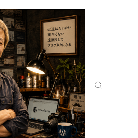
検
索
切
り
替
え