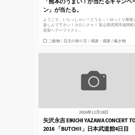
「熊本のうまい！が当たるキャンペ
ン」が当たる。
ようこそ、いらっしゃい！どうも～！ゆっくり最後
楽しんで下さい！ヨロシクゥ！ 富山県高岡市福岡町
容室ヘアーファクト...
カ
ご飯物
/
店主の独り言
/
感謝・感謝
/
戴き物
テ
ゴ
リ
ー
2016年12月18日
矢沢永吉 EIKICHI YAZAWA CONCERT T
2016 「BUTCH!!」日本武道館4日目