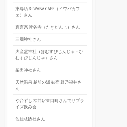
東尋坊＆IWABA CAFE（イワバカフ
ェ）さん
真言宗 滝谷寺（たきだんじ）さん
三國神社さん
火産霊神社（ほむすびじんじゃ・ひ
むすびじんじゃ）さん
柴田神社さん
天然温泉 越前の湯 御宿 野乃福井さ
ん
や台ずし 福井駅東口町さんでサプラ
イズ飲み会
佐佳枝廼社さん