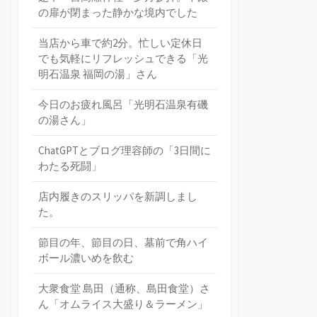
の扉が閉まった静かな境内でした
当店から車で約2分。忙しい定休日
でも気軽にリフレッシュできる「光
明石温泉 福岡の湯」さん
今日のお疲れ風呂「光明石温泉有磯
の湯さん」
ChatGPTとブログ理容師の「3日間に
わたる死闘」
店内履きのスリッパを新調しまし
た。
節目の年、節目の日、墓前で角ハイ
ボール濃いめを飲む
大衆食堂 島田（通称、島田食堂）さ
ん「オムライス大盛り＆ラーメン」