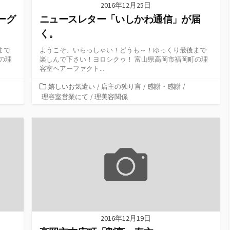
2016年12月25日
ノーグ
ニュースレター「いしかわ通信」が届
く。
まで
ようこそ、いらっしゃい！どうも～！ゆっくり最後まで
の理
楽しんで下さい！ヨロシクゥ！ 富山県高岡市福岡町の理
容室ヘアーファクト...
カ
嬉しいお気遣い
/
店主の独り言
/
感謝・感謝
/
テ
理容室営業にて
/
理美容関係
ゴ
リ
ー
2016年12月19日