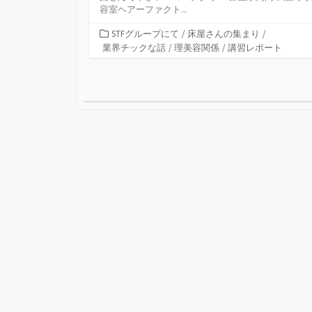
容室ヘアーファクト...
カ
STFグループにて
/
床屋さんの集まり
/
テ
業界チックな話
/
理美容関係
/
講習レポート
ゴ
リ
投
ー
稿
ナ
ビ
ゲ
ー
シ
ョ
ン