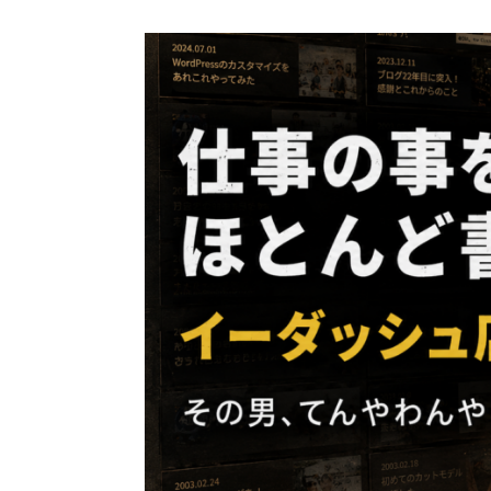
コ
ン
テ
ン
ツ
へ
ス
キ
ッ
プ