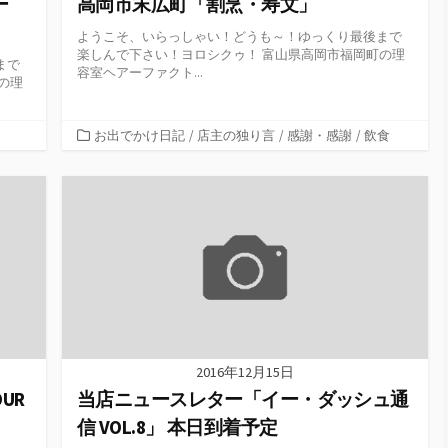
ー
高岡市末広町「割烹・寿文」
ようこそ、いらっしゃい！どうも～！ゆっくり最後まで
楽しんで下さい！ヨロシクゥ！ 富山県高岡市福岡町の理
まで
容室ヘアーファクト...
の理
カ
お出でかけ日記
/
店主の独り言
/
感謝・感謝
/
飲食
テ
ゴ
リ
ー
2016年12月15日
OUR
当店ニュースレター「イー・ダッシュ通
信 VOL.8」 本日到着予定