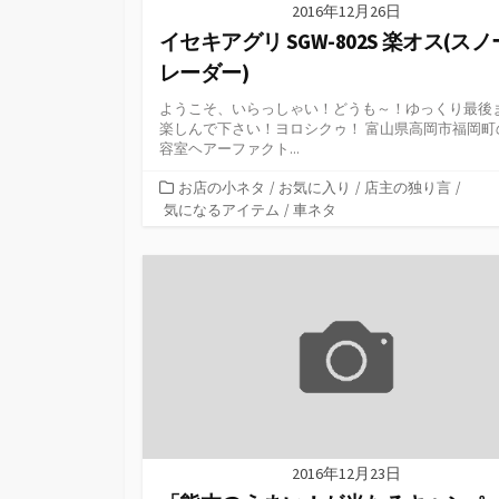
2016年12月26日
イセキアグリ SGW-802S 楽オス(ス
レーダー)
ようこそ、いらっしゃい！どうも～！ゆっくり最後
楽しんで下さい！ヨロシクゥ！ 富山県高岡市福岡町
容室ヘアーファクト...
カ
お店の小ネタ
/
お気に入り
/
店主の独り言
/
テ
気になるアイテム
/
車ネタ
ゴ
リ
ー
2016年12月23日