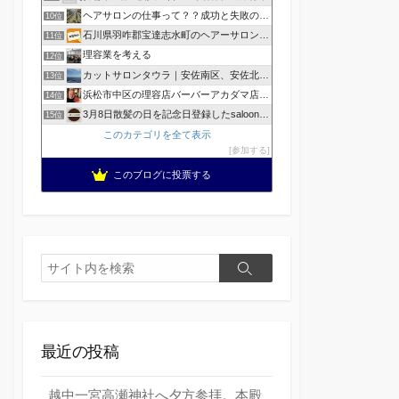
ヘアサロンの仕事って？？成功と失敗の覚悟！
10位
石川県羽咋郡宝達志水町のヘアーサロン ホープヘアーズ
11位
理容業を考える
12位
カットサロンタウラ｜安佐南区、安佐北区の理美容院
13位
浜松市中区の理容店バーバーアカダマ店主が書く
14位
3月8日散髪の日を記念日登録したsaloonhair
15位
このカテゴリを全て表示
参加する
このブログに投票する
検
検
索
索
最近の投稿
越中一宮高瀬神社へ夕方参拝。本殿