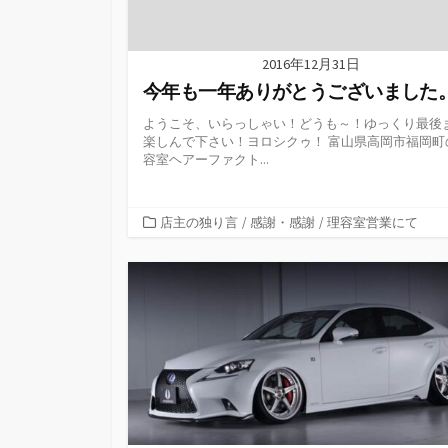
2016年12月31日
今年も一年ありがとうございました
ようこそ、いらっしゃい！どうも～！ゆっくり最後
楽しんで下さい！ヨロシクゥ！ 富山県高岡市福岡町
容室ヘアーファクト...
カ
店主の独り言
/
感謝・感謝
/
理容室営業にて
テ
ゴ
リ
ー