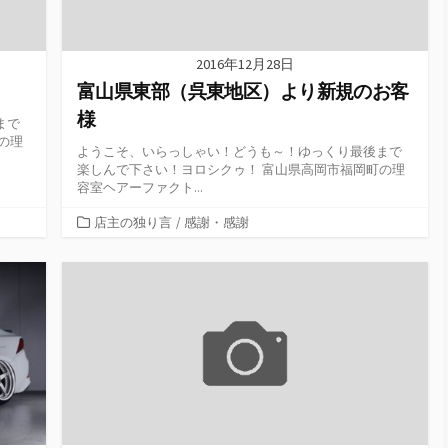
2016年12月28日
。
富山県東部（呉東地区）より新規のお客
様
まで
の理
ようこそ、いらっしゃい！どうも～！ゆっくり最後まで
楽しんで下さい！ヨロシクゥ！ 富山県高岡市福岡町の理
容室ヘアーファクト...
カ
店主の独り言
/
感謝・感謝
テ
ゴ
リ
ー