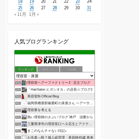
18
19
20
21
22
23
24
25
26
27
28
29
30
31
« 11月
1月 »
人気ブログランキング
ランキング
ポイント
ブロ画
理容室ヘアーファクトリーＥ’ 店主ブログ
1位
「HairSalon ヒガシオカ」の店長☆ブログ2
2位
美容室Bi Official Blog
3位
福岡県糟屋郡篠栗町の床屋さん ヘアーサロン１２３公式ブログ
4位
理容業を考える
5位
熱い理容師のさぶいブログ 神戸 須磨から
6位
三重県津市の理容室口ベタ店主とアクティブ嫁のblog
7位
きこのなんチャない日記♪
8位
お先真っ暗？個人経営理・美容師45歳 将来
9位