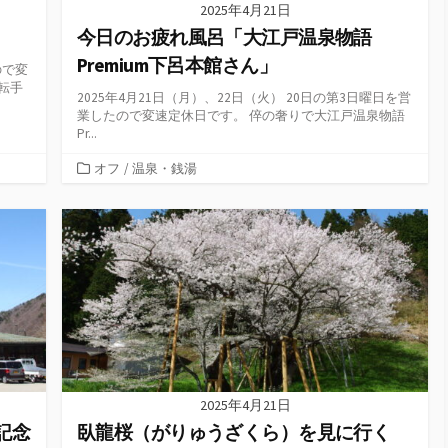
2025年4月21日
今日のお疲れ風呂「大江戸温泉物語
Premium下呂本館さん」
ので変
転手
2025年4月21日（月）、22日（火） 20日の第3日曜日を営
業したので変速定休日です。 倅の奢りで大江戸温泉物語
Pr...
カ
オフ
/
温泉・銭湯
テ
ゴ
リ
ー
2025年4月21日
記念
臥龍桜（がりゅうざくら）を見に行く