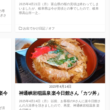
2025年4月21日（月） 富山県の桜の見頃は終わってしま
いましたが、岐阜県は今が見頃との事でしたので、岐阜
の専
県高山市一之...
なぎさ
カ
お出でかけ日記
/
オフ
テ
ゴ
リ
ー
2025年4月14日
楽今
神通峡岩稲温泉 楽今日館さん「カツ丼」
2025年4月14日（月） 以前、お客様のHさんに楽今日館さ
んの入浴券を頂きましたので、再度、神通峡岩稲温泉 楽
げ済
今日館さ...