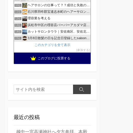
ヘアサロンの仕事って？？成功と失敗の覚悟！
10位
石川県羽咋郡宝達志水町のヘアーサロン ホープヘアーズ
11位
理容業を考える
12位
浜松市中区の理容店バーバーアカダマ店主が書く
13位
カットサロンタウラ｜安佐南区、安佐北区の理美容院
14位
3月8日散髪の日を記念日登録したsaloonhair
15位
このカテゴリを全て表示
参加する
このブログに投票する
検
検
索
索
最近の投稿
越中一宮高瀬神社へ夕方参拝。本殿