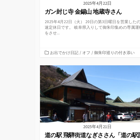
2025年4月22日
ガン封じ寺 金錫山 地蔵寺さん
2025年4月22日（火） 20日の第3日曜日を営業した
速定休日です。 岐阜県入りして御朱印集めの専属運
をさせ...
カ
お出でかけ日記
/
オフ
/
御朱印巡りの付き添い
テ
ゴ
リ
ー
2025年4月21日
道の駅 飛騨街道なぎささん「道の駅