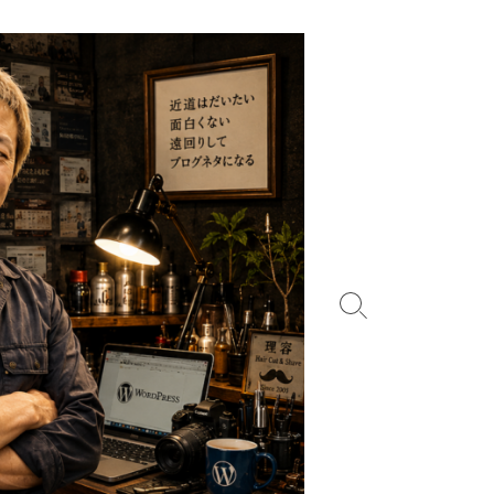
検
索
切
り
替
え