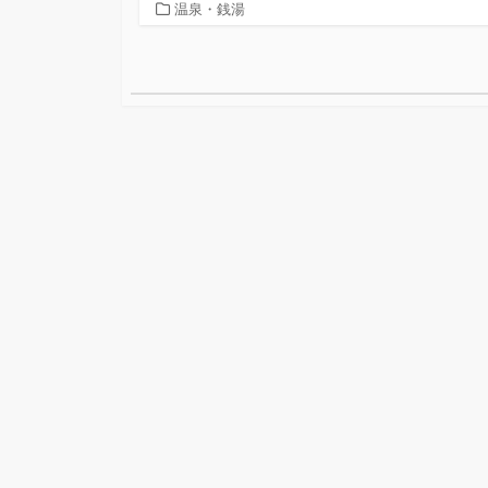
カ
温泉・銭湯
テ
ゴ
投
リ
ー
稿
ナ
ビ
ゲ
ー
シ
ョ
ン