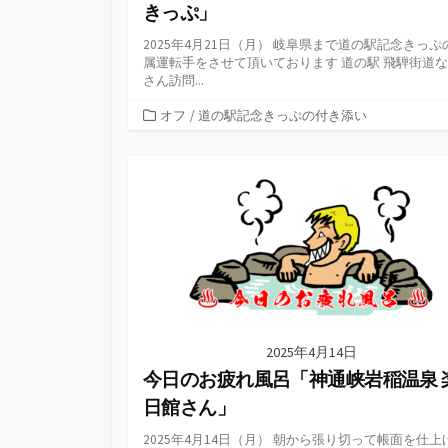
きっぷ」
2025年4月21日（月） 岐阜県まで道の駅記念きっぷ
属運転手をさせて頂いております 道の駅 飛騨街道
さん訪問...
カ
オフ
/
道の駅記念きっぷの付き添い
テ
ゴ
リ
ー
2025年4月14日
今日のお疲れ風呂「神通峡岩稲温泉 
日館さん」
2025年4月14日（月） 朝から張り切って帳面を仕上