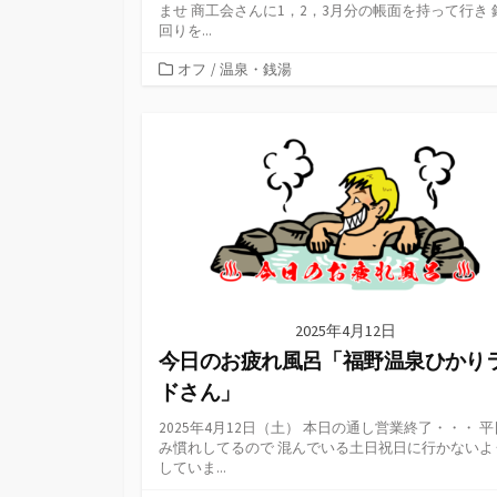
ませ 商工会さんに1，2，3月分の帳面を持って行き 
回りを...
カ
オフ
/
温泉・銭湯
テ
ゴ
リ
ー
2025年4月12日
今日のお疲れ風呂「福野温泉ひかり
ドさん」
2025年4月12日（土） 本日の通し営業終了・・・ 
み慣れしてるので 混んでいる土日祝日に行かないよ
していま...