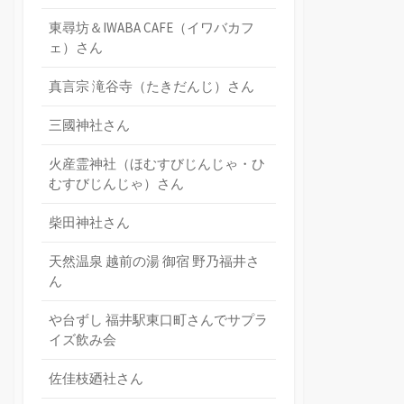
東尋坊＆IWABA CAFE（イワバカフ
ェ）さん
真言宗 滝谷寺（たきだんじ）さん
三國神社さん
火産霊神社（ほむすびじんじゃ・ひ
むすびじんじゃ）さん
柴田神社さん
天然温泉 越前の湯 御宿 野乃福井さ
ん
や台ずし 福井駅東口町さんでサプラ
イズ飲み会
佐佳枝廼社さん