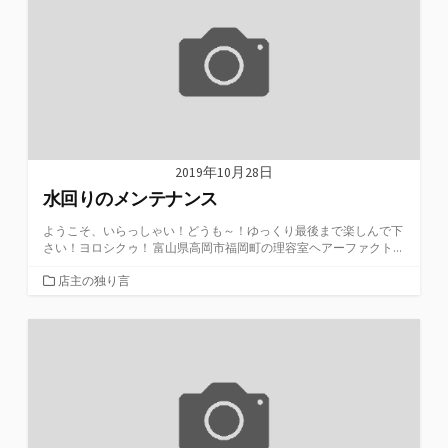
ー
2019年10月28日
水回りのメンテナンス
ようこそ、いらっしゃい！どうも～！ゆっくり最後まで楽しんで下
さい！ヨロシクゥ！ 富山県高岡市福岡町の理容室ヘアーファクト...
カ
店主の独り言
テ
ゴ
リ
ー