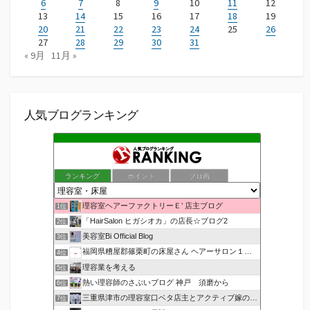
ー
6
7
8
9
10
11
12
13
14
15
16
17
18
19
シ
20
21
22
23
24
25
26
27
28
29
30
31
ョ
« 9月
11月 »
ン
人気ブログランキング
ランキング
ポイント
ブロ画
理容室ヘアーファクトリーＥ’ 店主ブログ
1位
「HairSalon ヒガシオカ」の店長☆ブログ2
2位
美容室Bi Official Blog
3位
福岡県糟屋郡篠栗町の床屋さん ヘアーサロン１２３公式ブログ
4位
理容業を考える
5位
熱い理容師のさぶいブログ 神戸 須磨から
6位
三重県津市の理容室口ベタ店主とアクティブ嫁のblog
7位