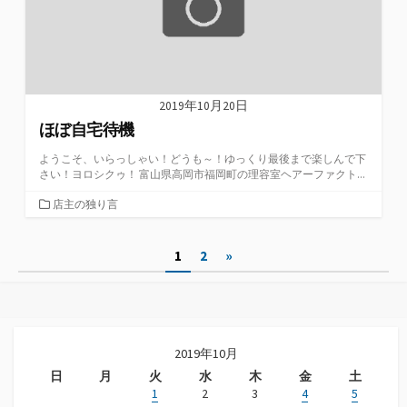
2019年10月20日
ほぼ自宅待機
ようこそ、いらっしゃい！どうも～！ゆっくり最後まで楽しんで下
さい！ヨロシクゥ！ 富山県高岡市福岡町の理容室ヘアーファクト...
カ
店主の独り言
テ
ゴ
投
1
2
»
リ
ー
稿
ナ
ビ
2019年10月
日
月
火
水
木
金
土
ゲ
1
2
3
4
5