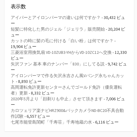
表示数
アイパーとアイロンパーマの違いは何ですか？
- 30,432 ビュ
ー
短髪に特化した男のジェル「ジェリラ」販売開始
- 20,204 ビ
ュー
カットの時に髪の毛に付ける「白い粉」は何ですか？
-
19,904 ビュー
三菱浴室用換気扇 VD-10ZUB3-YHからVD-10ZC12へ交換
- 12,330
ビュー
矢沢ファン 基本 車のナンバー「830」にしてる説
- 9,742 ビュ
ー
アイロンパーマで作る矢沢永吉さん風Vバング永ちゃんカッ
ト
- 8,893 ビュー
高岡運転免許更新センターさんでゴールド免許（優良運転
者）更新
- 8,332 ビュー
2020年5月より「顔剃りも中止」させて頂きます
- 7,006 ビュ
ー
カロツェリア楽ナビHRZ900&バックカメラND-BC20不具合動
作試験
- 6,557 ビュー
七尾市能登島閨町「千寿荘」千寿地蔵の水
- 6,116 ビュー