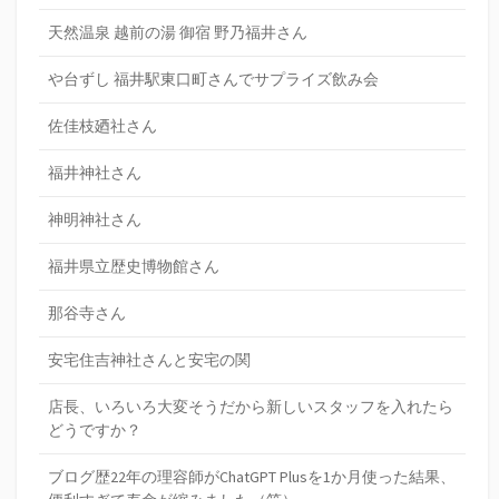
天然温泉 越前の湯 御宿 野乃福井さん
や台ずし 福井駅東口町さんでサプライズ飲み会
佐佳枝廼社さん
福井神社さん
神明神社さん
福井県立歴史博物館さん
那谷寺さん
安宅住吉神社さんと安宅の関
店長、いろいろ大変そうだから新しいスタッフを入れたら
どうですか？
ブログ歴22年の理容師がChatGPT Plusを1か月使った結果、