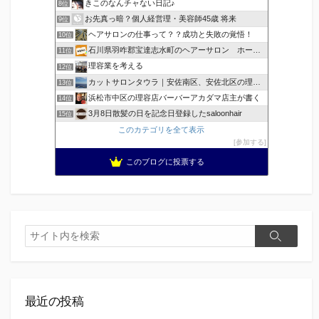
きこのなんチャない日記♪
8位
お先真っ暗？個人経営理・美容師45歳 将来
9位
ヘアサロンの仕事って？？成功と失敗の覚悟！
10位
石川県羽咋郡宝達志水町のヘアーサロン ホープヘアーズ
11位
理容業を考える
12位
カットサロンタウラ｜安佐南区、安佐北区の理美容院
13位
浜松市中区の理容店バーバーアカダマ店主が書く
14位
3月8日散髪の日を記念日登録したsaloonhair
15位
このカテゴリを全て表示
参加する
このブログに投票する
検
検
索
索
最近の投稿