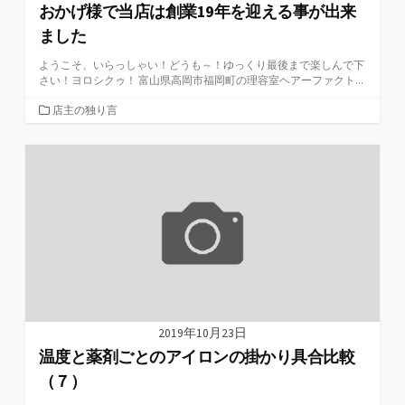
おかげ様で当店は創業19年を迎える事が出来
ました
ようこそ、いらっしゃい！どうも～！ゆっくり最後まで楽しんで下
さい！ヨロシクゥ！ 富山県高岡市福岡町の理容室ヘアーファクト...
カ
店主の独り言
テ
ゴ
リ
ー
2019年10月23日
温度と薬剤ごとのアイロンの掛かり具合比較
（７）