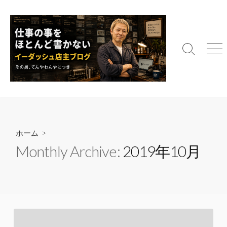
コ
ン
テ
ン
検
メ
ツ
索
ニ
へ
切
ュ
ス
り
ー
替
キ
え
ッ
プ
ホーム
>
Monthly Archive:
2019年10月