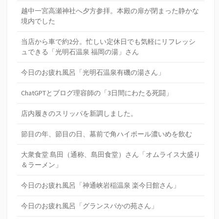
越中一宮高瀬神社へ夕方参拝。本殿の扉が閉まった静かな
境内でした
当店から車で約2分。忙しい定休日でも気軽にリフレッシ
ュできる「光明石温泉 福岡の湯」さん
今日のお疲れ風呂「光明石温泉有磯の湯さん」
ChatGPTとブログ理容師の「3日間にわたる死闘」
店内履きのスリッパを新調しました。
節目の年、節目の日、墓前で角ハイボール濃いめを飲む
大衆食堂 島田（通称、島田食堂）さん「オムライス大盛り
＆ラーメン」
今日のお疲れ風呂「神通峡岩稲温泉 楽今日館さん」
今日のお疲れ風呂「グランスパかの苑さん」