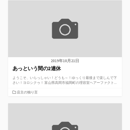
リ
ー
2019年10月21日
あっという間の2連休
ようこそ、いらっしゃい！どうも～！ゆっくり最後まで楽しんで下
さい！ヨロシクゥ！ 富山県高岡市福岡町の理容室ヘアーファクト...
カ
店主の独り言
テ
ゴ
リ
ー