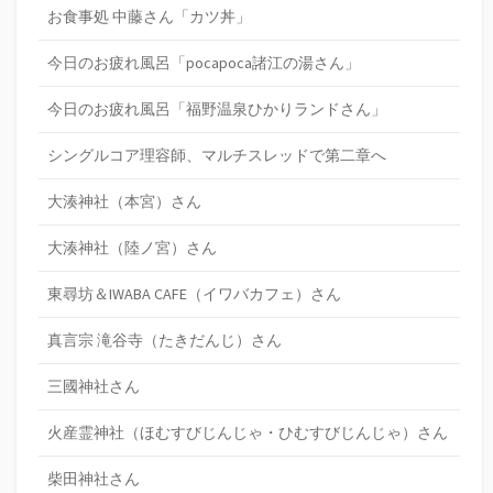
お食事処 中藤さん「カツ丼」
今日のお疲れ風呂「pocapoca諸江の湯さん」
今日のお疲れ風呂「福野温泉ひかりランドさん」
シングルコア理容師、マルチスレッドで第二章へ
大湊神社（本宮）さん
大湊神社（陸ノ宮）さん
東尋坊＆IWABA CAFE（イワバカフェ）さん
真言宗 滝谷寺（たきだんじ）さん
三國神社さん
火産霊神社（ほむすびじんじゃ・ひむすびじんじゃ）さん
柴田神社さん