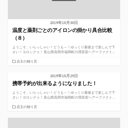
2019年10月30日
温度と薬剤ごとのアイロンの掛かり具合比較
（８）
ようこそ、いらっしゃい！どうも～！ゆっくり最後まで楽しんで下
さい！ヨロシクゥ！ 富山県高岡市福岡町の理容室ヘアーファクト...
カ
店主の独り言
テ
ゴ
2019年10月29日
リ
携帯予約が出来るようになりました！
ー
ようこそ、いらっしゃい！どうも～！ゆっくり最後まで楽しんで下
さい！ヨロシクゥ！ 富山県高岡市福岡町の理容室ヘアーファクト...
カ
店主の独り言
テ
ゴ
リ