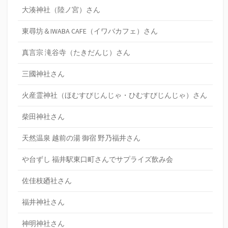
大湊神社（陸ノ宮）さん
東尋坊＆IWABA CAFE（イワバカフェ）さん
真言宗 滝谷寺（たきだんじ）さん
三國神社さん
火産霊神社（ほむすびじんじゃ・ひむすびじんじゃ）さん
柴田神社さん
天然温泉 越前の湯 御宿 野乃福井さん
や台ずし 福井駅東口町さんでサプライズ飲み会
佐佳枝廼社さん
福井神社さん
神明神社さん