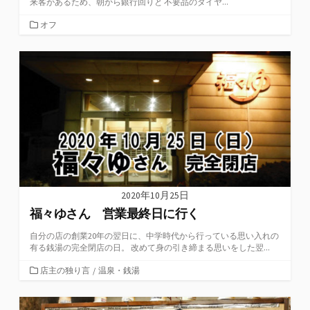
来客があるため、朝から銀行回りと 不要品のタイヤ...
カ
オフ
テ
ゴ
リ
ー
2020年10月25日
福々ゆさん 営業最終日に行く
自分の店の創業20年の翌日に、中学時代から行っている思い入れの
有る銭湯の完全閉店の日。 改めて身の引き締まる思いをした翌...
カ
店主の独り言
/
温泉・銭湯
テ
ゴ
リ