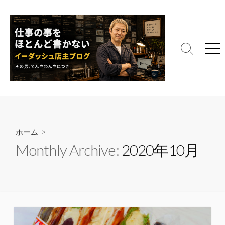
コ
ン
テ
ン
検
メ
ツ
索
ニ
へ
切
ュ
ス
り
ー
替
キ
え
ッ
プ
ホーム
>
Monthly Archive:
2020年10月