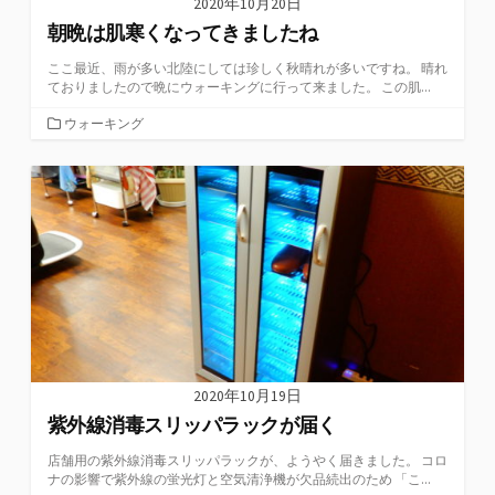
2020年10月20日
朝晩は肌寒くなってきましたね
ここ最近、雨が多い北陸にしては珍しく秋晴れが多いですね。 晴れ
ておりましたので晩にウォーキングに行って来ました。 この肌...
カ
ウォーキング
テ
ゴ
リ
ー
2020年10月19日
紫外線消毒スリッパラックが届く
店舗用の紫外線消毒スリッパラックが、ようやく届きました。 コロ
ナの影響で紫外線の蛍光灯と空気清浄機が欠品続出のため 「こ...