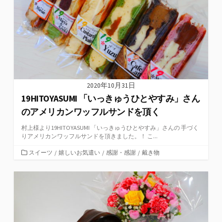
2020年10月31日
19HITOYASUMI 「いっきゅうひとやすみ」さん
のアメリカンワッフルサンドを頂く
村上様より19HITOYASUMI 「いっきゅうひとやすみ」さんの 手づく
りアメリカンワッフルサンドを頂きました。！ こ...
カ
スイーツ
/
嬉しいお気遣い
/
感謝・感謝
/
戴き物
テ
ゴ
リ
ー