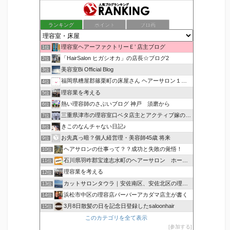
ランキング
ポイント
ブロ画
理容室ヘアーファクトリーＥ’ 店主ブログ
1位
「HairSalon ヒガシオカ」の店長☆ブログ2
2位
美容室Bi Official Blog
3位
福岡県糟屋郡篠栗町の床屋さん ヘアーサロン１２３公式ブログ
4位
理容業を考える
5位
熱い理容師のさぶいブログ 神戸 須磨から
6位
三重県津市の理容室口ベタ店主とアクティブ嫁のblog
7位
きこのなんチャない日記♪
8位
お先真っ暗？個人経営理・美容師45歳 将来
9位
ヘアサロンの仕事って？？成功と失敗の覚悟！
10位
石川県羽咋郡宝達志水町のヘアーサロン ホープヘアーズ
11位
理容業を考える
12位
カットサロンタウラ｜安佐南区、安佐北区の理美容院
13位
浜松市中区の理容店バーバーアカダマ店主が書く
14位
3月8日散髪の日を記念日登録したsaloonhair
15位
このカテゴリを全て表示
参加する