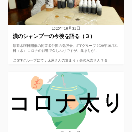
2020年10月21日
漢のシャンプーの今後を語る（３）
毎週水曜日開催の同業者仲間の勉強会、STFグループ 2020年10月21
日（水） コロナの影響で久しぶりですが、集まりが...
カ
STFグループにて
/
床屋さんの集まり
/
矢沢永吉さんネタ
テ
ゴ
リ
ー