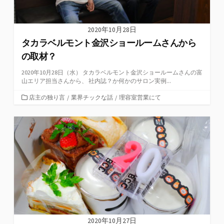
2020年10月28日
タカラベルモント金沢ショールームさんから
の取材？
2020年10月28日（水） タカラベルモント金沢ショールームさんの富
山エリア担当さんから、 社内誌？か何かのサロン実例...
カ
店主の独り言
/
業界チックな話
/
理容室営業にて
テ
ゴ
リ
ー
2020年10月27日