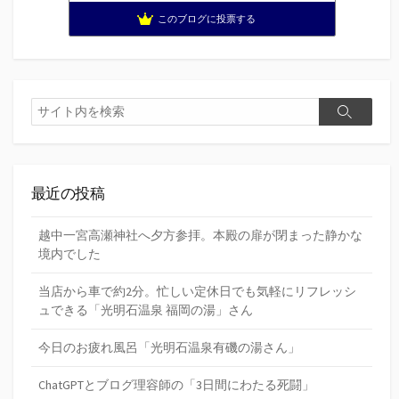
このブログに投票する
検
検
索
索
最近の投稿
越中一宮高瀬神社へ夕方参拝。本殿の扉が閉まった静かな
境内でした
当店から車で約2分。忙しい定休日でも気軽にリフレッシ
ュできる「光明石温泉 福岡の湯」さん
今日のお疲れ風呂「光明石温泉有磯の湯さん」
ChatGPTとブログ理容師の「3日間にわたる死闘」