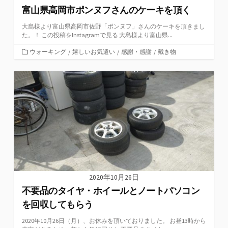
富山県高岡市ポンヌフさんのケーキを頂く
大島様より富山県高岡市佐野「ポンヌフ」さんのケーキを頂きまし
た。！ この投稿をInstagramで見る 大島様より富山県...
カ
ウォーキング
/
嬉しいお気遣い
/
感謝・感謝
/
戴き物
テ
ゴ
リ
ー
2020年10月26日
不要品のタイヤ・ホイールとノートパソコン
を回収してもらう
2020年10月26日（月）、お休みを頂いておりました。 お昼13時から