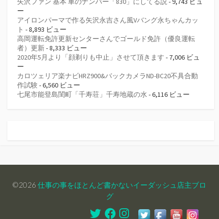
矢沢ファン 基本 車のナンバー「830」にしてる説
- 9,743 ビュ
ー
アイロンパーマで作る矢沢永吉さん風Vバング永ちゃんカッ
ト
- 8,893 ビュー
高岡運転免許更新センターさんでゴールド免許（優良運転
者）更新
- 8,333 ビュー
2020年5月より「顔剃りも中止」させて頂きます
- 7,006 ビュ
ー
カロツェリア楽ナビHRZ900&バックカメラND-BC20不具合動
作試験
- 6,560 ビュー
七尾市能登島閨町「千寿荘」千寿地蔵の水
- 6,116 ビュー
©2026
仕事の事をほとんど書かないイーダッシュ店主ブロ
グ
Twitter
Facebook
Instagram