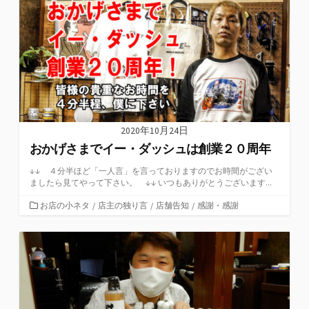
ー
2020年10月24日
おかげさまでイー・ダッシュは創業２０周年
↓↓ ４分半ほど「一人言」を言っておりますのでお時間がござい
ましたら見てやって下さい。 ↓↓ いつもありがとうございます...
カ
お店の小ネタ
/
店主の独り言
/
店舗告知
/
感謝・感謝
テ
ゴ
リ
ー