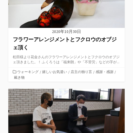
2020年10月30日
フラワーアレンジメントとフクロウのオブジ
ェ頂く
松田様より花金さんのフラワーアレンジメントとフクロウのオブジ
ェ頂きました。！ ふくろうは「福来朗」や「不苦労」などの字が...
カ
ウォーキング
/
嬉しいお気遣い
/
店主の独り言
/
感謝・感謝
/
テ
戴き物
ゴ
リ
ー