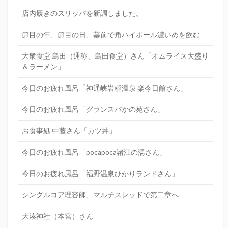
店内履きのスリッパを新調しました。
節目の年、節目の日、墓前で角ハイボール濃いめを飲む
大衆食堂 島田（通称、島田食堂）さん「オムライス大盛り
＆ラーメン」
今日のお疲れ風呂「神通峡岩稲温泉 楽今日館さん」
今日のお疲れ風呂「グランスパかの苑さん」
お食事処 中藤さん「カツ丼」
今日のお疲れ風呂「pocapoca諸江の湯さん」
今日のお疲れ風呂「福野温泉ひかりランドさん」
シングルコア理容師、マルチスレッドで第二章へ
大湊神社（本宮）さん