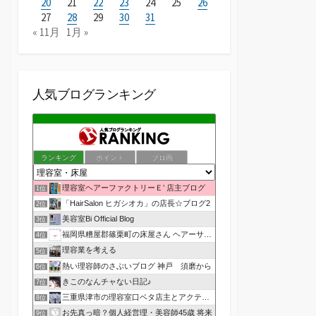
20
21
22
23
24
25
26
27
28
29
30
31
« 11月
1月 »
人気ブログランキング
ランキング
ポイント
ブロ画
理容室ヘアーファクトリーＥ’ 店主ブログ
1位
「HairSalon ヒガシオカ」の店長☆ブログ2
2位
美容室Bi Official Blog
3位
福岡県糟屋郡篠栗町の床屋さん ヘアーサロン１２３公式ブログ
4位
理容業を考える
5位
熱い理容師のさぶいブログ 神戸 須磨から
6位
きこのなんチャない日記♪
7位
三重県津市の理容室口ベタ店主とアクティブ嫁のblog
8位
お先真っ暗？個人経営理・美容師45歳 将来
9位