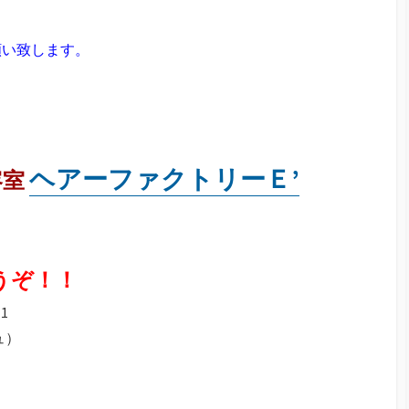
願い致します。
ヘアーファクトリーＥ’
容室
うぞ！！
1
ュ）