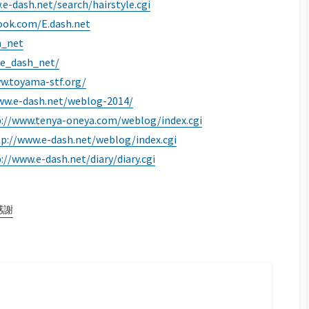
e-dash.net/search/hairstyle.cgi
ook.com/E.dash.net
h_net
/e_dash_net/
w.toyama-stf.org/
ww.e-dash.net/weblog-2014/
p://www.tenya-oneya.com/weblog/index.cgi
p://www.e-dash.net/weblog/index.cgi
://www.e-dash.net/diary/diary.cgi
感謝
ram