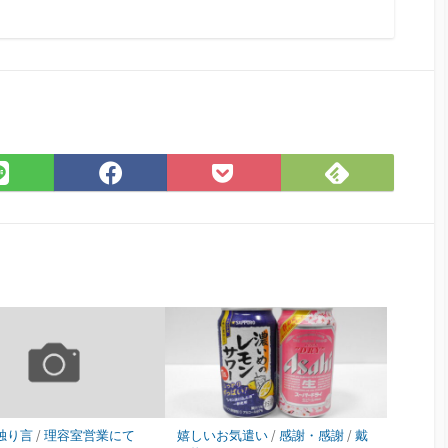
Feedly
LINE
Facebook
Pocket
で
で
で
に
購
シ
シ
保
読
ェ
ェ
存
ア
ア
独り言
/
理容室営業にて
嬉しいお気遣い
/
感謝・感謝
/
戴