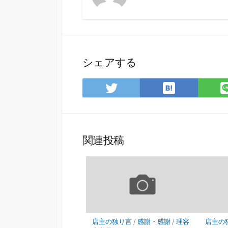
シェアする
は
Twitter
て
で
な
シ
ブ
ェ
ッ
ア
関連投稿
ク
マ
ー
ク
に
保
存
店主の独り言
/
感謝・感謝
/
理容
店主の