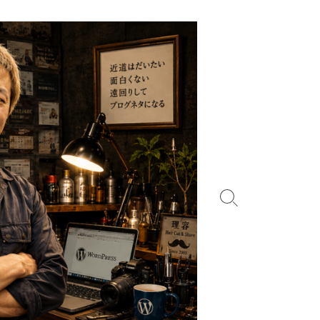
検
索
切
り
替
え