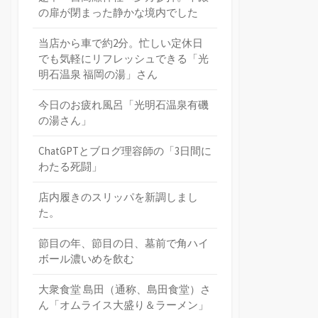
の扉が閉まった静かな境内でした
当店から車で約2分。忙しい定休日
でも気軽にリフレッシュできる「光
明石温泉 福岡の湯」さん
今日のお疲れ風呂「光明石温泉有磯
の湯さん」
ChatGPTとブログ理容師の「3日間に
わたる死闘」
店内履きのスリッパを新調しまし
た。
節目の年、節目の日、墓前で角ハイ
ボール濃いめを飲む
大衆食堂 島田（通称、島田食堂）さ
ん「オムライス大盛り＆ラーメン」