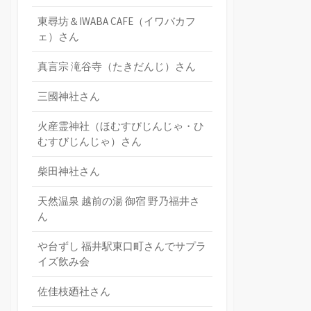
東尋坊＆IWABA CAFE（イワバカフ
ェ）さん
真言宗 滝谷寺（たきだんじ）さん
三國神社さん
火産霊神社（ほむすびじんじゃ・ひ
むすびじんじゃ）さん
柴田神社さん
天然温泉 越前の湯 御宿 野乃福井さ
ん
や台ずし 福井駅東口町さんでサプラ
イズ飲み会
佐佳枝廼社さん