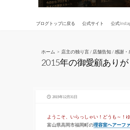
ブログトップに戻る
公式サイト
公式Insta
ホーム
>
店主の独り言
/
店舗告知
/
感謝・
2015年の御愛顧あり
公
2015年12月31日
開
日
ようこそ、いらっしゃい！どうも～！
富山県高岡市福岡町の
理容室ヘアーファ