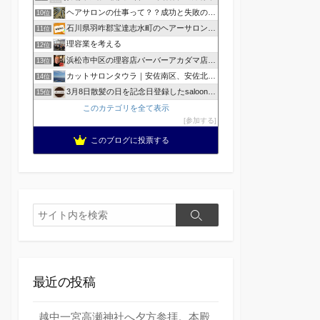
ヘアサロンの仕事って？？成功と失敗の覚悟！
10位
石川県羽咋郡宝達志水町のヘアーサロン ホープヘアーズ
11位
理容業を考える
12位
浜松市中区の理容店バーバーアカダマ店主が書く
13位
カットサロンタウラ｜安佐南区、安佐北区の理美容院
14位
3月8日散髪の日を記念日登録したsaloonhair
15位
このカテゴリを全て表示
参加する
このブログに投票する
検
検
索
索
最近の投稿
越中一宮高瀬神社へ夕方参拝。本殿