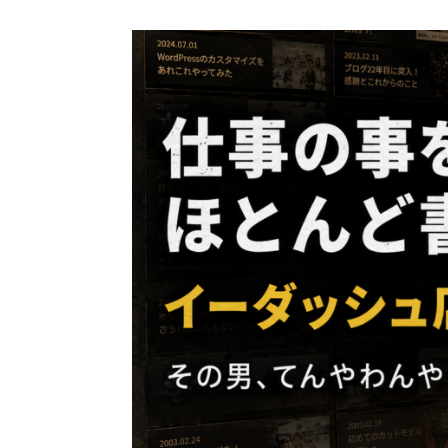
コ
ン
テ
ン
ツ
へ
ス
キ
ッ
プ