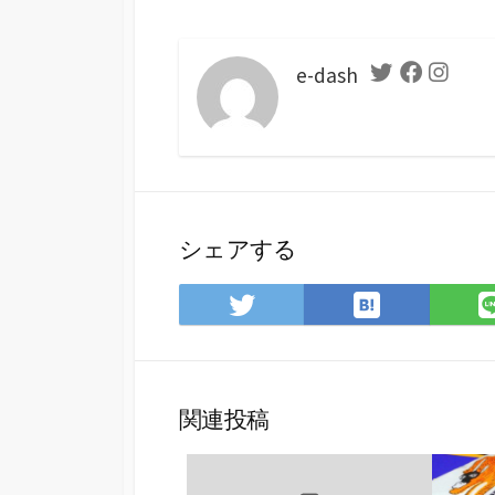
e-dash
Twitter
Facebook
Instag
シェアする
は
Twitter
て
で
な
シ
ブ
ェ
ッ
ア
関連投稿
ク
マ
ー