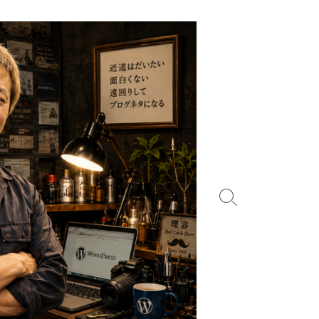
検
索
切
り
替
え