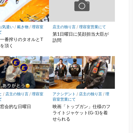
お気遣い
/
戴き物
/
理容室
店主の独り言
/
理容室営業にて
て
第1日曜日に笑顔担当大臣が
一番搾りのタオルとT
訪問
ツを頂く
と
/
店主の独り言
/
理容室
アクシデント
/
店主の独り言
/
理
て
容室営業にて
同窓会的な日曜日
映画「トップガン」仕様のフ
ライトジャケット(G-1)を着
せられる