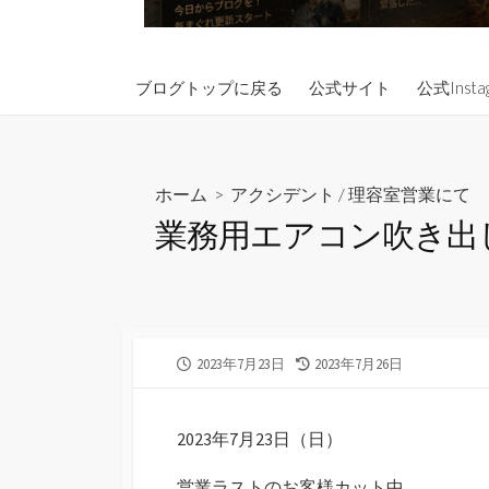
ブログトップに戻る
公式サイト
公式Insta
ホーム
>
アクシデント
/
理容室営業にて
業務用エアコン吹き出
公
最
2023年7月23日
2023年7月26日
開
終
日
更
新
2023年7月23日（日）
日
営業ラストのお客様カット中