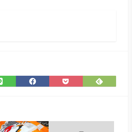
ram
Feedly
LINE
Facebook
Pocket
で
で
で
に
購
シ
シ
保
読
ェ
ェ
存
ア
ア