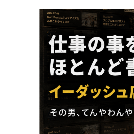
コ
ン
テ
ン
ツ
へ
ス
キ
ッ
プ