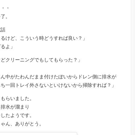
・・・
終了。
電話
てるけど、こういう時どうすれば良い？」
げるよ」
けどクリーニングでもしてもらった？」
真ん中がたわんだまま付けたぽいからドレン側に排水が
みち一回トレイ外さないといけないから掃除すれば？」
てもらいました。
に排水が溜まり
ーしたようです。
ちゃん、ありがとう。