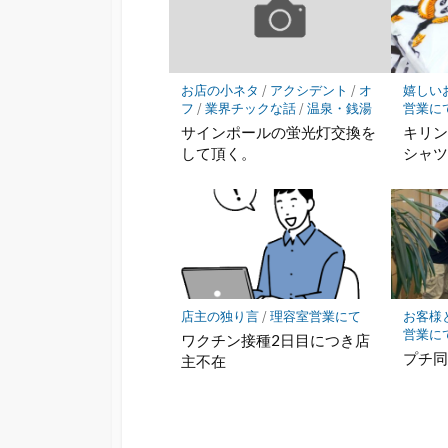
ク
に
保
存
お店の小ネタ
/
アクシデント
/
オ
嬉しい
フ
/
業界チックな話
/
温泉・銭湯
営業に
サインポールの蛍光灯交換を
キリン
して頂く。
シャ
店主の独り言
/
理容室営業にて
お客様
営業に
ワクチン接種2日目につき店
プチ
主不在