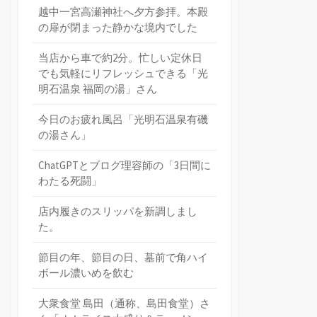
越中一宮高瀬神社へ夕方参拝。本殿
の扉が閉まった静かな境内でした
当店から車で約2分。忙しい定休日
でも気軽にリフレッシュできる「光
明石温泉 福岡の湯」さん
今日のお疲れ風呂「光明石温泉有磯
の湯さん」
ChatGPTとブログ理容師の「3日間に
わたる死闘」
店内履きのスリッパを新調しまし
た。
節目の年、節目の日、墓前で角ハイ
ボール濃いめを飲む
大衆食堂 島田（通称、島田食堂）さ