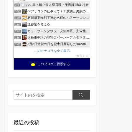
お先真っ暗？個人経営理・美容師45歳 将来
9位
ヘアサロンの仕事って？？成功と失敗の覚悟！
10位
石川県羽咋郡宝達志水町のヘアーサロン ホープヘアーズ
11位
理容業を考える
12位
カットサロンタウラ｜安佐南区、安佐北区の理美容院
13位
浜松市中区の理容店バーバーアカダマ店主が書く
14位
3月8日散髪の日を記念日登録したsaloonhair
15位
このカテゴリを全て表示
参加する
このブログに投票する
検
検
索
索
最近の投稿