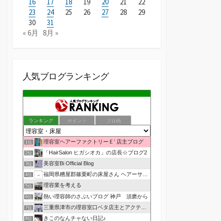
16
17
18
19
20
21
22
23
24
25
26
27
28
29
30
31
« 6月
8月 »
人気ブログランキング
ランキング
ポイント
ブロ画
理容室ヘアーファクトリーＥ’ 店主ブログ
1位
「HairSalon ヒガシオカ」の店長☆ブログ2
2位
美容室Bi Official Blog
3位
福岡県糟屋郡篠栗町の床屋さん ヘアーサロン１２３公式ブログ
4位
理容業を考える
5位
熱い理容師のさぶいブログ 神戸 須磨から
6位
三重県津市の理容室口ベタ店主とアクティブ嫁のblog
7位
きこのなんチャない日記♪
8位