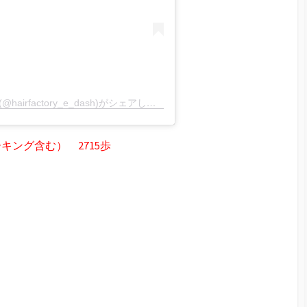
ヘアーファクトリーE’ （富山県の理容室）(@hairfactory_e_dash)がシェアした投稿
ング含む） 2715歩