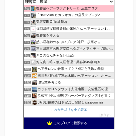
理容室ヘアーファクトリーＥ’ 店主ブログ
1位
「HairSalon ヒガシオカ」の店長☆ブログ2
2位
美容室Bi Official Blog
3位
福岡県糟屋郡篠栗町の床屋さん ヘアーサロン１２３公式ブログ
4位
理容業を考える
5位
熱い理容師のさぶいブログ 神戸 須磨から
6位
三重県津市の理容室口ベタ店主とアクティブ嫁のblog
7位
きこのなんチャない日記♪
8位
お先真っ暗？個人経営理・美容師45歳 将来
9位
ヘアサロンの仕事って？？成功と失敗の覚悟！
10位
石川県羽咋郡宝達志水町のヘアーサロン ホープヘアーズ
11位
理容業を考える
12位
カットサロンタウラ｜安佐南区、安佐北区の理美容院
13位
浜松市中区の理容店バーバーアカダマ店主が書く
14位
3月8日散髪の日を記念日登録したsaloonhair
15位
このカテゴリを全て表示
参加する
このブログに投票する