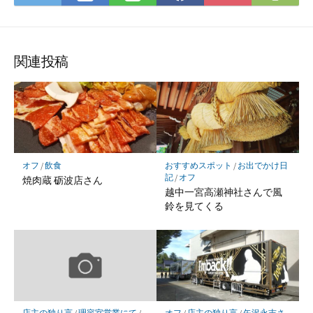
て
で
で
で
で
に
な
購
シ
シ
シ
保
ブ
読
ェ
ェ
ェ
存
ッ
ア
ア
ア
関連投稿
ク
マ
ー
ク
に
保
オフ
/
飲食
おすすめスポット
/
お出でかけ日
存
記
/
オフ
焼肉蔵 砺波店さん
越中一宮高瀬神社さんで風
鈴を見てくる
店主の独り言
/
理容室営業にて
/
オフ
/
店主の独り言
/
矢沢永吉さ