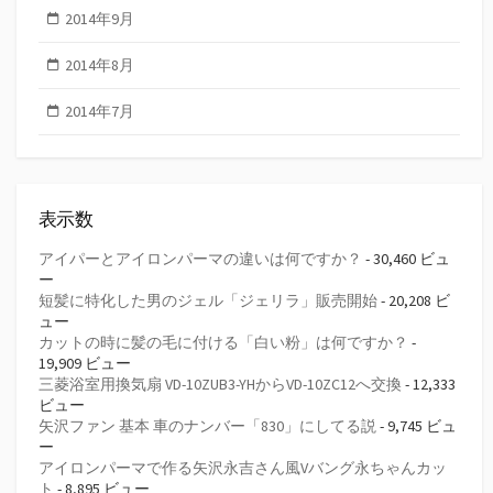
2014年9月
2014年8月
2014年7月
表示数
アイパーとアイロンパーマの違いは何ですか？
- 30,460 ビュ
ー
短髪に特化した男のジェル「ジェリラ」販売開始
- 20,208 ビ
ュー
カットの時に髪の毛に付ける「白い粉」は何ですか？
-
19,909 ビュー
三菱浴室用換気扇 VD-10ZUB3-YHからVD-10ZC12へ交換
- 12,333
ビュー
矢沢ファン 基本 車のナンバー「830」にしてる説
- 9,745 ビュ
ー
アイロンパーマで作る矢沢永吉さん風Vバング永ちゃんカッ
ト
- 8,895 ビュー