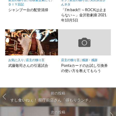
ＤＩＹ日記
んネタ
シャンプー台の配管清掃
「I’m back!! ～ROCKは止ま
らない～」金沢歌劇座 2021
年10月5日
お気に入り
/
店主の独り言
店主の独り言
/
感謝・感謝
武藤敬司さんの引退試合
Pontaカードのお試し引換券
の使い方を教えてもらう
前の投稿
すし食いねぇ！ 県庁前店さん「得もりランチ」
次の投稿