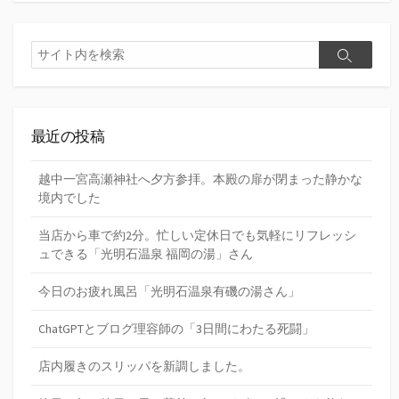
検
検
索
索
最近の投稿
越中一宮高瀬神社へ夕方参拝。本殿の扉が閉まった静かな
境内でした
当店から車で約2分。忙しい定休日でも気軽にリフレッシ
ュできる「光明石温泉 福岡の湯」さん
今日のお疲れ風呂「光明石温泉有磯の湯さん」
ChatGPTとブログ理容師の「3日間にわたる死闘」
店内履きのスリッパを新調しました。