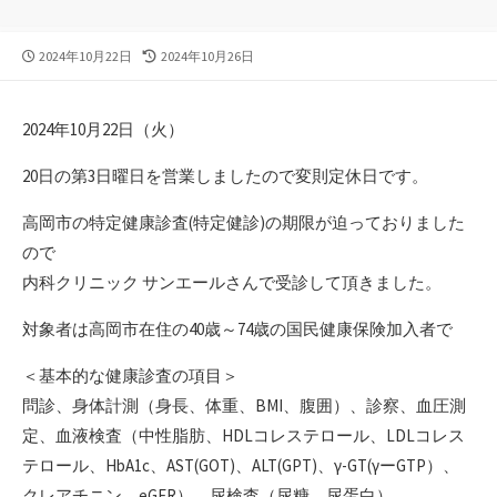
公
最
2024年10月22日
2024年10月26日
開
終
日
更
新
2024年10月22日（火）
日
20日の第3日曜日を営業しましたので変則定休日です。
高岡市の特定健康診査(特定健診)の期限が迫っておりました
ので
内科クリニック サンエールさんで受診して頂きました。
対象者は高岡市在住の40歳～74歳の国民健康保険加入者で
＜基本的な健康診査の項目＞
問診、身体計測（身長、体重、BMI、腹囲）、診察、血圧測
定、血液検査（中性脂肪、HDLコレステロール、LDLコレス
テロール、HbA1c、AST(GOT)、ALT(GPT)、γ-GT(γーGTP）、
クレアチニン、eGFR）、尿検査（尿糖、尿蛋白）