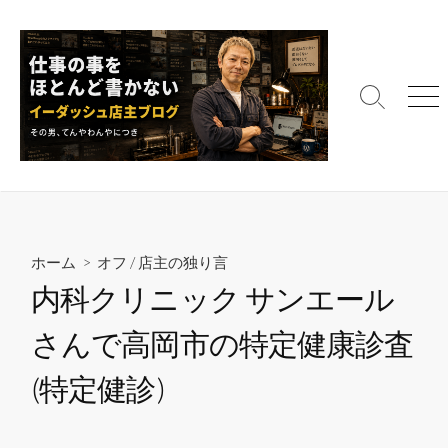
コ
ン
テ
ン
検
メ
ツ
索
ニ
へ
切
ュ
ス
り
ー
替
キ
え
ッ
プ
ホーム
>
オフ
/
店主の独り言
内科クリニック サンエール
さんで高岡市の特定健康診査
(特定健診)