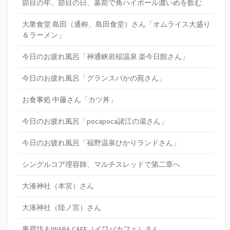
節目の年、節目の日、墓前で角ハイボール濃いめを飲む
大衆食堂 島田（通称、島田食堂）さん「オムライス大盛り
＆ラーメン」
今日のお疲れ風呂「神通峡岩稲温泉 楽今日館さん」
今日のお疲れ風呂「グランスパかの苑さん」
お食事処 中藤さん「カツ丼」
今日のお疲れ風呂「pocapoca諸江の湯さん」
今日のお疲れ風呂「福野温泉ひかりランドさん」
シングルコア理容師、マルチスレッドで第二章へ
大湊神社（本宮）さん
大湊神社（陸ノ宮）さん
東尋坊＆IWABA CAFE（イワバカフェ）さん