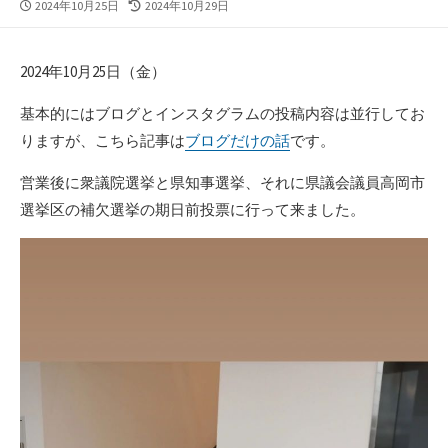
公
最
2024年10月25日
2024年10月29日
開
終
日
更
新
2024年10月25日（金）
日
基本的にはブログとインスタグラムの投稿内容は並行してお
りますが、こちら記事は
ブログだけの話
です。
営業後に衆議院選挙と県知事選挙、それに県議会議員高岡市
選挙区の補欠選挙の期日前投票に行って来ました。