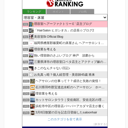
ランキング
ポイント
ブロ画
理容室ヘアーファクトリーＥ’ 店主ブログ
1位
「HairSalon ヒガシオカ」の店長☆ブログ2
2位
美容室Bi Official Blog
3位
福岡県糟屋郡篠栗町の床屋さん ヘアーサロン１２３公式ブログ
4位
理容業を考える
5位
熱い理容師のさぶいブログ 神戸 須磨から
6位
三重県津市の理容室口ベタ店主とアクティブ嫁のblog
7位
きこのなんチャない日記♪
8位
お先真っ暗？個人経営理・美容師45歳 将来
9位
ヘアサロンの仕事って？？成功と失敗の覚悟！
10位
石川県羽咋郡宝達志水町のヘアーサロン ホープヘアーズ
11位
理容業を考える
12位
カットサロンタウラ｜安佐南区、安佐北区の理美容院
13位
浜松市中区の理容店バーバーアカダマ店主が書く
14位
3月8日散髪の日を記念日登録したsaloonhair
15位
このカテゴリを全て表示
参加する