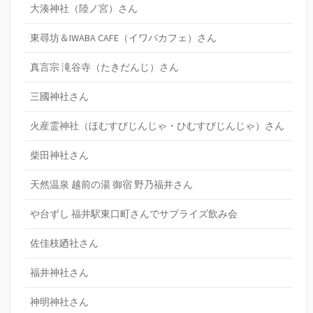
大湊神社（陸ノ宮）さん
東尋坊＆IWABA CAFE（イワバカフェ）さん
真言宗 滝谷寺（たきだんじ）さん
三國神社さん
火産霊神社（ほむすびじんじゃ・ひむすびじんじゃ）さん
柴田神社さん
天然温泉 越前の湯 御宿 野乃福井さん
や台ずし 福井駅東口町さんでサプライズ飲み会
佐佳枝廼社さん
福井神社さん
神明神社さん