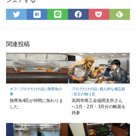
は
Fee
Twitter
LINE
Facebook
Pocket
て
で
で
で
で
に
な
購
シ
シ
シ
保
ブ
読
ェ
ェ
ェ
存
ッ
ア
ア
ア
関連投稿
ク
マ
ー
ク
に
保
ブログだけの話
/
個人的な備忘録
オフ
/
ブログだけの話
/
熱帯魚の
存
/
店主の独り言
事
高岡市商工会福岡支所さん
熱帯魚4匹が仲間に加わりま
へ1月・2月・3月分の帳面を
した。
持参