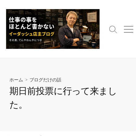
コ
ン
テ
ン
検
メ
ツ
索
ニ
へ
切
ュ
ス
り
ー
替
キ
え
ッ
プ
ホーム
>
ブログだけの話
期日前投票に行って来まし
た。