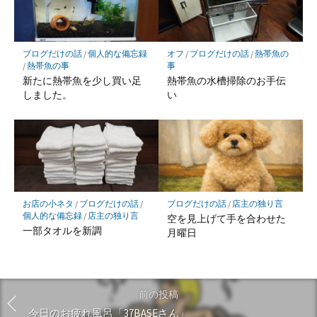
ブログだけの話
/
個人的な備忘録
オフ
/
ブログだけの話
/
熱帯魚の
/
熱帯魚の事
事
新たに熱帯魚を少し買い足
熱帯魚の水槽掃除のお手伝
しました。
い
お店の小ネタ
/
ブログだけの話
/
ブログだけの話
/
店主の独り言
個人的な備忘録
/
店主の独り言
空を見上げて手を合わせた
一部タオルを新調
月曜日
前の投稿
今日のお疲れ風呂「37BASEさん」