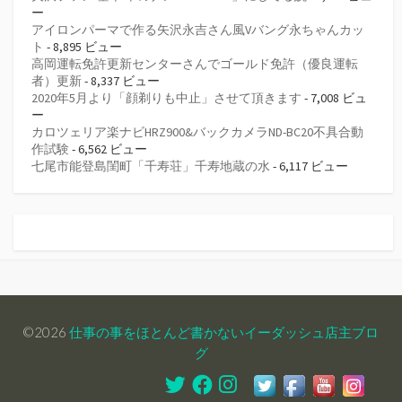
ー
アイロンパーマで作る矢沢永吉さん風Vバング永ちゃんカッ
ト
- 8,895 ビュー
高岡運転免許更新センターさんでゴールド免許（優良運転
者）更新
- 8,337 ビュー
2020年5月より「顔剃りも中止」させて頂きます
- 7,008 ビュ
ー
カロツェリア楽ナビHRZ900&バックカメラND-BC20不具合動
作試験
- 6,562 ビュー
七尾市能登島閨町「千寿荘」千寿地蔵の水
- 6,117 ビュー
©2026
仕事の事をほとんど書かないイーダッシュ店主ブロ
グ
Twitter
Facebook
Instagram