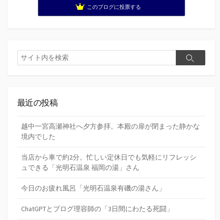
このブログに投票する
検
検
索
索
最近の投稿
越中一宮高瀬神社へ夕方参拝。本殿の扉が閉まった静かな
境内でした
当店から車で約2分。忙しい定休日でも気軽にリフレッシ
ュできる「光明石温泉 福岡の湯」さん
今日のお疲れ風呂「光明石温泉有磯の湯さん」
ChatGPTとブログ理容師の「3日間にわたる死闘」