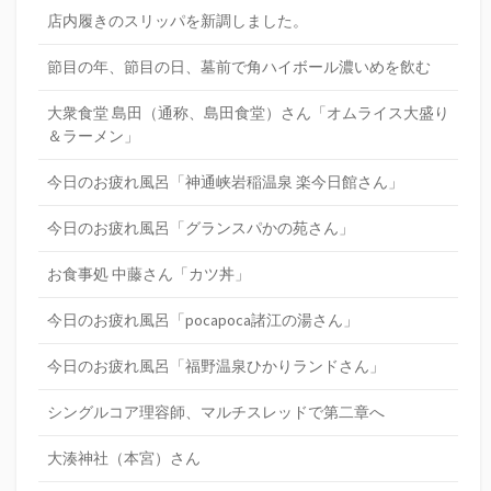
店内履きのスリッパを新調しました。
節目の年、節目の日、墓前で角ハイボール濃いめを飲む
大衆食堂 島田（通称、島田食堂）さん「オムライス大盛り
＆ラーメン」
今日のお疲れ風呂「神通峡岩稲温泉 楽今日館さん」
今日のお疲れ風呂「グランスパかの苑さん」
お食事処 中藤さん「カツ丼」
今日のお疲れ風呂「pocapoca諸江の湯さん」
今日のお疲れ風呂「福野温泉ひかりランドさん」
シングルコア理容師、マルチスレッドで第二章へ
大湊神社（本宮）さん