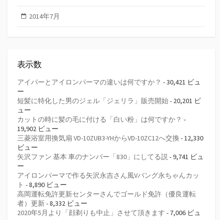
2014年7月
表示数
アイパーとアイロンパーマの違いは何ですか？
- 30,421 ビュ
ー
短髪に特化した男のジェル「ジェリラ」販売開始
- 20,201 ビ
ュー
カットの時に髪の毛に付ける「白い粉」は何ですか？
-
19,902 ビュー
三菱浴室用換気扇 VD-10ZUB3-YHからVD-10ZC12へ交換
- 12,330
ビュー
矢沢ファン 基本 車のナンバー「830」にしてる説
- 9,741 ビュ
ー
アイロンパーマで作る矢沢永吉さん風Vバング永ちゃんカッ
ト
- 8,890 ビュー
高岡運転免許更新センターさんでゴールド免許（優良運転
者）更新
- 8,332 ビュー
2020年5月より「顔剃りも中止」させて頂きます
- 7,006 ビュ