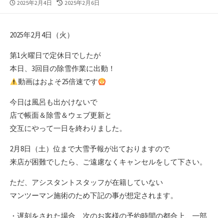
公
最
2025年2月4日
2025年2月6日
開
終
日
更
新
2025年2月4日（火）
日
第1火曜日で定休日でしたが
本日、3回目の除雪作業に出動！
動画はおよそ25倍速です
今日は風呂も出かけないで
店で帳面＆除雪＆ウェブ更新と
交互にやって一日を終わりました。
2月8日（土）位まで大雪予報が出ておりますので
来店が困難でしたら、ご遠慮なくキャンセルをして下さい。
ただ、アシスタントスタッフが在籍していない
マンツーマン施術のため下記の事が想定されます。
・遅刻をされた場合、次のお客様の予約時間の都合上、一部