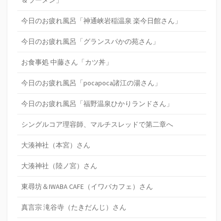
今日のお疲れ風呂「神通峡岩稲温泉 楽今日館さん」
今日のお疲れ風呂「グランスパかの苑さん」
お食事処 中藤さん「カツ丼」
今日のお疲れ風呂「pocapoca諸江の湯さん」
今日のお疲れ風呂「福野温泉ひかりランドさん」
シングルコア理容師、マルチスレッドで第二章へ
大湊神社（本宮）さん
大湊神社（陸ノ宮）さん
東尋坊＆IWABA CAFE（イワバカフェ）さん
真言宗 滝谷寺（たきだんじ）さん