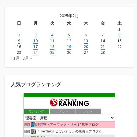
2025年2月
日
月
火
水
木
金
土
1
2
3
4
5
6
7
8
9
10
11
12
13
14
15
16
17
18
19
20
21
22
23
24
25
26
27
28
« 1月
3月 »
人気ブログランキング
ランキング
ポイント
ブロ画
理容室ヘアーファクトリーＥ’ 店主ブログ
1位
「HairSalon ヒガシオカ」の店長☆ブログ2
2位