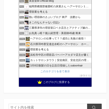
美容室Bi Official Blog
3位
福岡県糟屋郡篠栗町の床屋さん ヘアーサロン１２３公式ブログ
4位
理容業を考える
5位
熱い理容師のさぶいブログ 神戸 須磨から
6位
きこのなんチャない日記♪
7位
三重県津市の理容室口ベタ店主とアクティブ嫁のblog
8位
お先真っ暗？個人経営理・美容師45歳 将来
9位
ヘアサロンの仕事って？？成功と失敗の覚悟！
10位
石川県羽咋郡宝達志水町のヘアーサロン ホープヘアーズ
11位
理容業を考える
12位
浜松市中区の理容店バーバーアカダマ店主が書く
13位
カットサロンタウラ｜安佐南区、安佐北区の理美容院
14位
3月8日散髪の日を記念日登録したsaloonhair
15位
このカテゴリを全て表示
参加する
このブログに投票する
検