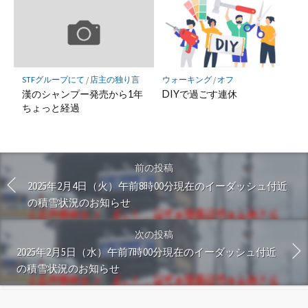
STFグループにて
/
店主の独り言
ウォーキング
/
オフ
漢のシャンプー発売から1年
DIYで過ごす連休
ちょっと経過
前の投稿
2025年2月4日（火）午前8時00分現在のイーダッシュ付近
の積雪状況のお知らせ
次の投稿
2025年2月5日（水）午前7時00分現在のイーダッシュ付近
の積雪状況のお知らせ