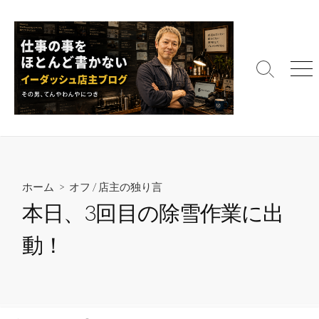
コ
ン
テ
ン
検
メ
ツ
索
ニ
へ
切
ュ
ス
り
ー
替
キ
え
ッ
プ
ホーム
>
オフ
/
店主の独り言
本日、3回目の除雪作業に出
動！