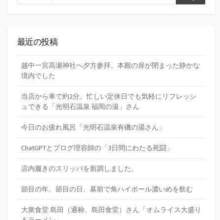
検
索
索
最近の投稿
越中一宮高瀬神社へ夕方参拝。本殿の扉が閉まった静かな
境内でした
当店から車で約2分。忙しい定休日でも気軽にリフレッシ
ュできる「光明石温泉 福岡の湯」さん
今日のお疲れ風呂「光明石温泉有磯の湯さん」
ChatGPTとブログ理容師の「3日間にわたる死闘」
店内履きのスリッパを新調しました。
節目の年、節目の日、墓前で角ハイボール濃いめを飲む
大衆食堂 島田（通称、島田食堂）さん「オムライス大盛り
＆ラーメン」