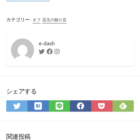
カテゴリー:
オフ
店主の独り言
e-dash
Twitter
Facebook
Instagram
シェアする
は
Fee
Twitter
LINE
Facebook
Pocket
て
で
で
で
で
に
な
購
シ
シ
シ
保
ブ
読
ェ
ェ
ェ
存
ッ
ア
ア
ア
関連投稿