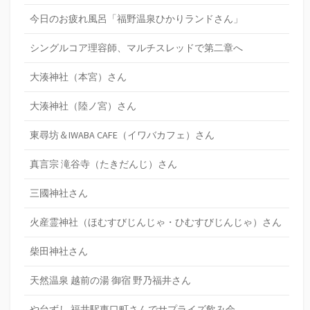
今日のお疲れ風呂「福野温泉ひかりランドさん」
シングルコア理容師、マルチスレッドで第二章へ
大湊神社（本宮）さん
大湊神社（陸ノ宮）さん
東尋坊＆IWABA CAFE（イワバカフェ）さん
真言宗 滝谷寺（たきだんじ）さん
三國神社さん
火産霊神社（ほむすびじんじゃ・ひむすびじんじゃ）さん
柴田神社さん
天然温泉 越前の湯 御宿 野乃福井さん
や台ずし 福井駅東口町さんでサプライズ飲み会