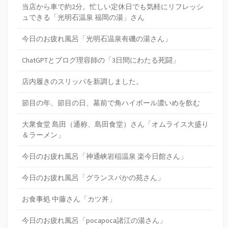
当店から車で約2分。忙しい定休日でも気軽にリフレッシ
ュできる「光明石温泉 福岡の湯」さん
今日のお疲れ風呂「光明石温泉有磯の湯さん」
ChatGPTとブログ理容師の「3日間にわたる死闘」
店内履きのスリッパを新調しました。
節目の年、節目の日、墓前で角ハイボール濃いめを飲む
大衆食堂 島田（通称、島田食堂）さん「オムライス大盛り
＆ラーメン」
今日のお疲れ風呂「神通峡岩稲温泉 楽今日館さん」
今日のお疲れ風呂「グランスパかの苑さん」
お食事処 中藤さん「カツ丼」
今日のお疲れ風呂「pocapoca諸江の湯さん」