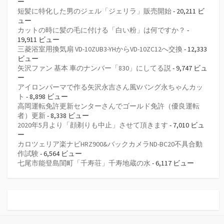
ー
短髪に特化した男のジェル「ジェリラ」販売開始
- 20,211 ビ
ュー
カットの時に髪の毛に付ける「白い粉」は何ですか？
-
19,911 ビュー
三菱浴室用換気扇 VD-10ZUB3-YHからVD-10ZC12へ交換
- 12,333
ビュー
矢沢ファン 基本 車のナンバー「830」にしてる説
- 9,747 ビュ
ー
アイロンパーマで作る矢沢永吉さん風Vバング永ちゃんカッ
ト
- 8,898 ビュー
高岡運転免許更新センターさんでゴールド免許（優良運転
者）更新
- 8,338 ビュー
2020年5月より「顔剃りも中止」させて頂きます
- 7,010 ビュ
ー
カロツェリア楽ナビHRZ900&バックカメラND-BC20不具合動
作試験
- 6,564 ビュー
七尾市能登島閨町「千寿荘」千寿地蔵の水
- 6,117 ビュー