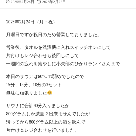
公
最
2025年2月24日
2025年2月28日
開
終
日
更
新
2025年2月24日（月・祝）
日
月曜日ですが祝日のため營業しておりました。
営業後、タオルを洗濯機に入れスイッチオンにして
片付けもレジ合わせも後回しにして
一週間の疲れを癒やしに小矢部のひかりランドさんまで
本日のサウナは80℃の弱めでしたので
15分、15分、10分の3セット
無駄に頑張りました
サウナに合計40分入りましたが
800グラムしか減量？出来ませんでしたが
帰ってから800グラム以上の酒を飲んで
片付け＆レジ合わせを行いました。