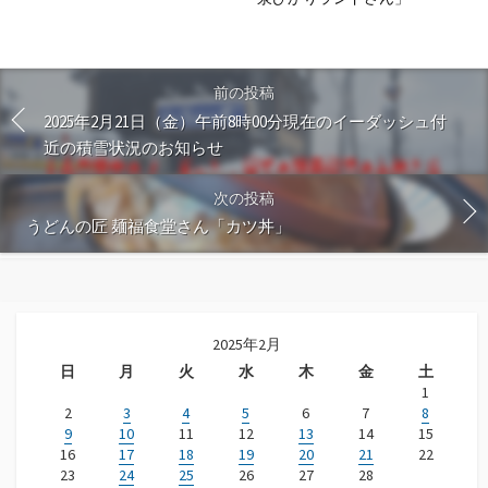
前の投稿
2025年2月21日（金）午前8時00分現在のイーダッシュ付
近の積雪状況のお知らせ
次の投稿
うどんの匠 麺福食堂さん「カツ丼」
2025年2月
日
月
火
水
木
金
土
1
2
3
4
5
6
7
8
9
10
11
12
13
14
15
16
17
18
19
20
21
22
23
24
25
26
27
28