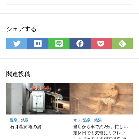
シェアする
は
Fee
Twitter
LINE
Facebook
Pocket
て
で
で
で
で
に
な
購
シ
シ
シ
保
ブ
読
ェ
ェ
ェ
存
ッ
ア
ア
ア
関連投稿
ク
マ
ー
ク
に
保
温泉・銭湯
オフ
/
温泉・銭湯
存
石引温泉 亀の湯
当店から車で約2分。忙しい
定休日でも気軽にリフレッ
シュできる「光明石温泉 福