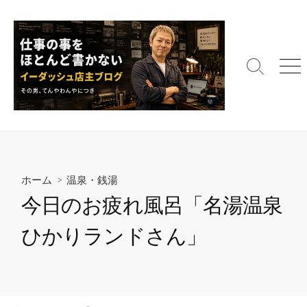
コ
ン
テ
ン
検
メ
ツ
索
ニ
へ
切
ュ
ス
り
ー
替
キ
え
ッ
プ
ホーム
>
温泉・銭湯
今日のお疲れ風呂「名湯温泉
ひかりランドさん」