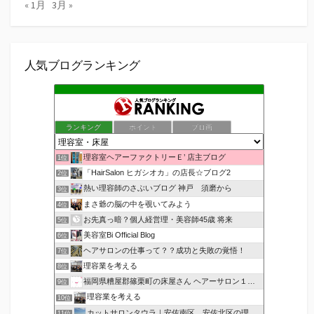
« 1月
3月 »
人気ブログランキング
ランキング
ポイント
ブロ画
理容室ヘアーファクトリーＥ’ 店主ブログ
1位
「HairSalon ヒガシオカ」の店長☆ブログ2
2位
熱い理容師のさぶいブログ 神戸 須磨から
3位
まさ爺の脳の中を覗いてみよう
4位
お先真っ暗？個人経営理・美容師45歳 将来
5位
美容室Bi Official Blog
6位
ヘアサロンの仕事って？？成功と失敗の覚悟！
7位
理容業を考える
8位
福岡県糟屋郡篠栗町の床屋さん ヘアーサロン１２３公式ブログ
9位
理容業を考える
10位
カットサロンタウラ｜安佐南区、安佐北区の理美容院
11位