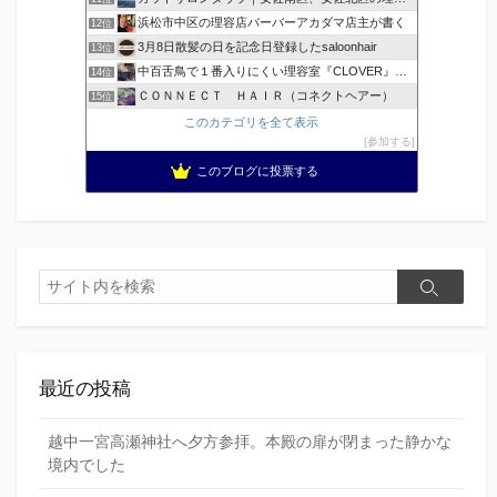
浜松市中区の理容店バーバーアカダマ店主が書く
12位
3月8日散髪の日を記念日登録したsaloonhair
13位
中百舌鳥で１番入りにくい理容室『CLOVER』のブログ！ …
14位
ＣＯＮＮＥＣＴ ＨＡＩＲ（コネクトヘアー）
15位
このカテゴリを全て表示
参加する
このブログに投票する
検
検
索
索
最近の投稿
越中一宮高瀬神社へ夕方参拝。本殿の扉が閉まった静かな
境内でした