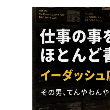
コ
ン
テ
ン
ツ
へ
ス
キ
ッ
プ