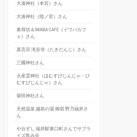
大湊神社（本宮）さん
大湊神社（陸ノ宮）さん
東尋坊＆IWABA CAFE（イワバカフ
ェ）さん
真言宗 滝谷寺（たきだんじ）さん
三國神社さん
火産霊神社（ほむすびじんじゃ・ひ
むすびじんじゃ）さん
柴田神社さん
天然温泉 越前の湯 御宿 野乃福井さ
ん
や台ずし 福井駅東口町さんでサプラ
イズ飲み会