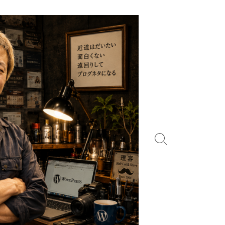
検
索
切
り
替
え