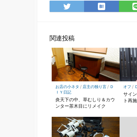
は
Twitter
て
で
な
シ
ブ
ェ
ッ
ア
関連投稿
ク
マ
ー
ク
に
保
存
お店の小ネタ
/
店主の独り言
/
Ｄ
オフ
/
ＩＹ日記
サイ
炎天下の中、草むしり＆カウ
ト再
ンター茶木目にリメイク