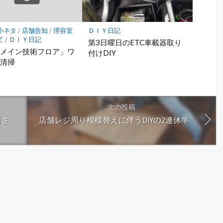
小ネタ
/
店舗告知
/
理容室
ＤＩＹ日記
て
/
ＤＩＹ日記
第3日曜日のETC車載器取り
「メイン技術フロア」ワ
付けDIY
ス清掃
次の投稿
湯さ
店舗レジ周り模様替えに伴うDIYの2連休半