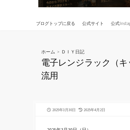
ブログトップに戻る
公式サイト
公式Insta
ホーム
>
ＤＩＹ日記
電子レンジラック（キ
流用
公
最
2025年3月30日
2025年4月2日
開
終
日
更
新
2025年3月30日（日）