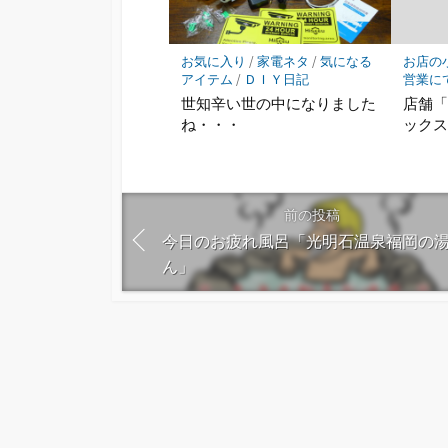
お気に入り
/
家電ネタ
/
気になる
お店の
アイテム
/
ＤＩＹ日記
営業に
世知辛い世の中になりました
店舗
ね・・・
ック
前の投稿
今日のお疲れ風呂「光明石温泉福岡の
ん」