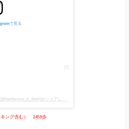
agramで見る
ヘアーファクトリーE’ （富山県の理容室）(@hairfactory_e_dash)がシェアした投稿
ング含む） 2459歩