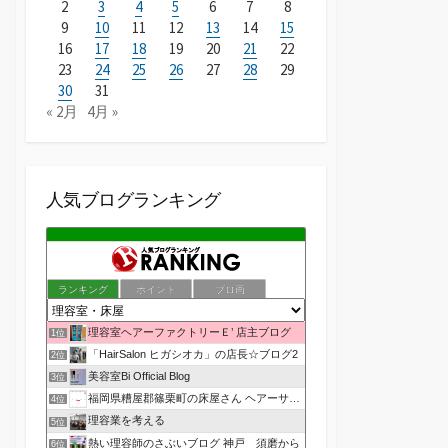
2
3
4
5
6
7
8
9
10
11
12
13
14
15
16
17
18
19
20
21
22
23
24
25
26
27
28
29
30
31
« 2月
4月 »
人気ブログランキング
ランキング
ポイント
ブロ画
理容室ヘアーファクトリーＥ’ 店主ブログ
1位
「HairSalon ヒガシオカ」の店長☆ブログ2
2位
美容室Bi Official Blog
3位
福岡県糟屋郡篠栗町の床屋さん ヘアーサロン１２３公式ブログ
4位
理容業を考える
5位
熱い理容師のさぶいブログ 神戸 須磨から
6位