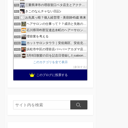
三重県津市の理容室口ベタ店主とアクティブ嫁のblog
7位
きこのなんチャない日記♪
8位
お先真っ暗？個人経営理・美容師45歳 将来
9位
ヘアサロンの仕事って？？成功と失敗の覚悟！
10位
石川県羽咋郡宝達志水町のヘアーサロン ホープヘアーズ
11位
理容業を考える
12位
カットサロンタウラ｜安佐南区、安佐北区の理美容院
13位
浜松市中区の理容店バーバーアカダマ店主が書く
14位
3月8日散髪の日を記念日登録したsaloonhair
15位
このカテゴリを全て表示
参加する
このブログに投票する
検
検
索
索