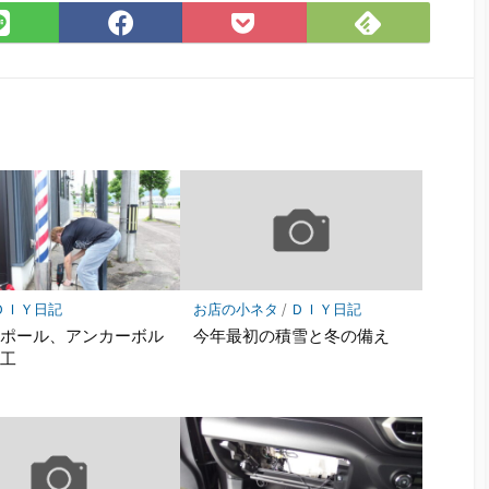
Feedly
LINE
Facebook
Pocket
で
で
で
に
購
シ
シ
保
読
ェ
ェ
存
ア
ア
ＤＩＹ日記
お店の小ネタ
/
ＤＩＹ日記
ンポール、アンカーボル
今年最初の積雪と冬の備え
施工