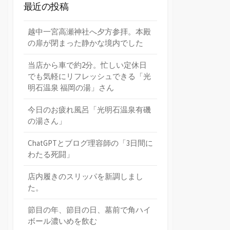
最近の投稿
越中一宮高瀬神社へ夕方参拝。本殿
の扉が閉まった静かな境内でした
当店から車で約2分。忙しい定休日
でも気軽にリフレッシュできる「光
明石温泉 福岡の湯」さん
今日のお疲れ風呂「光明石温泉有磯
の湯さん」
ChatGPTとブログ理容師の「3日間に
わたる死闘」
店内履きのスリッパを新調しまし
た。
節目の年、節目の日、墓前で角ハイ
ボール濃いめを飲む