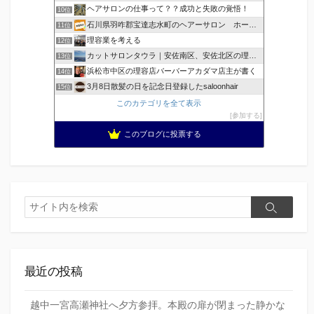
ヘアサロンの仕事って？？成功と失敗の覚悟！
10位
石川県羽咋郡宝達志水町のヘアーサロン ホープヘアーズ
11位
理容業を考える
12位
カットサロンタウラ｜安佐南区、安佐北区の理美容院
13位
浜松市中区の理容店バーバーアカダマ店主が書く
14位
3月8日散髪の日を記念日登録したsaloonhair
15位
このカテゴリを全て表示
参加する
このブログに投票する
検
検
索
索
最近の投稿
越中一宮高瀬神社へ夕方参拝。本殿の扉が閉まった静かな