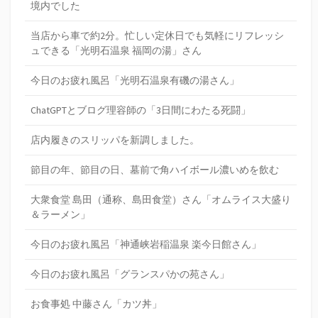
境内でした
当店から車で約2分。忙しい定休日でも気軽にリフレッシ
ュできる「光明石温泉 福岡の湯」さん
今日のお疲れ風呂「光明石温泉有磯の湯さん」
ChatGPTとブログ理容師の「3日間にわたる死闘」
店内履きのスリッパを新調しました。
節目の年、節目の日、墓前で角ハイボール濃いめを飲む
大衆食堂 島田（通称、島田食堂）さん「オムライス大盛り
＆ラーメン」
今日のお疲れ風呂「神通峡岩稲温泉 楽今日館さん」
今日のお疲れ風呂「グランスパかの苑さん」
お食事処 中藤さん「カツ丼」