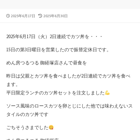
公
最
2025年6月17日
2025年6月30日
開
終
日
更
新
2025年6月17日（火）2日連続でカツ丼を・・・
日
15日の第3日曜日を営業したので振替定休日です。
めん房つるつる 御経塚店さんで昼食を
昨日は父親とカツ丼を食べましたが2日連続でカツ丼を食べ
ます。
平日限定ランチのカツ丼セットを注文しました
ソース風味のロースカツを卵とじにした他では味わえないス
タイルのカツ丼です
ごちそうさまでした