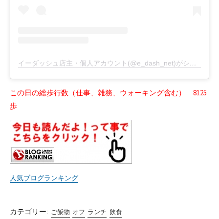
イーダッシュ店主・個人アカウント(@e_dash_net)がシェアした投稿
この日の総歩行数（仕事、雑務、ウォーキング含む） 8125
歩
人気ブログランキング
カテゴリー:
ご飯物
オフ
ランチ
飲食