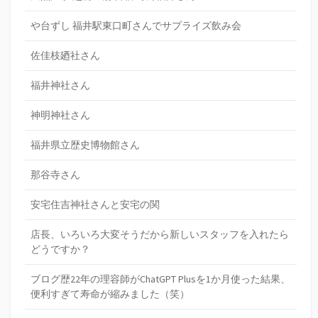
や台ずし 福井駅東口町さんでサプライズ飲み会
佐佳枝廼社さん
福井神社さん
神明神社さん
福井県立歴史博物館さん
那谷寺さん
安宅住吉神社さんと安宅の関
店長、いろいろ大変そうだから新しいスタッフを入れたら
どうですか？
ブログ歴22年の理容師がChatGPT Plusを1か月使った結果、
便利すぎて寿命が縮みました（笑）