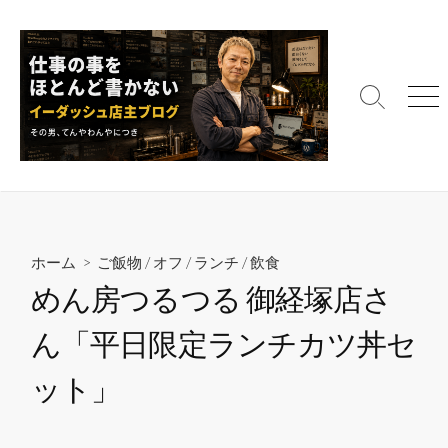
コ
ン
テ
ン
検
メ
ツ
索
ニ
へ
切
ュ
ス
り
ー
替
キ
え
ッ
プ
ホーム
>
ご飯物
/
オフ
/
ランチ
/
飲食
めん房つるつる 御経塚店さ
ん「平日限定ランチカツ丼セ
ット」