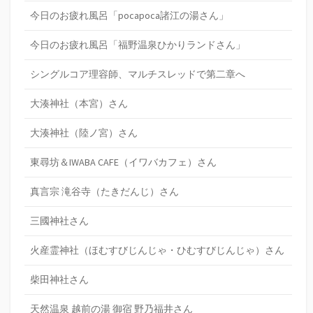
今日のお疲れ風呂「pocapoca諸江の湯さん」
今日のお疲れ風呂「福野温泉ひかりランドさん」
シングルコア理容師、マルチスレッドで第二章へ
大湊神社（本宮）さん
大湊神社（陸ノ宮）さん
東尋坊＆IWABA CAFE（イワバカフェ）さん
真言宗 滝谷寺（たきだんじ）さん
三國神社さん
火産霊神社（ほむすびじんじゃ・ひむすびじんじゃ）さん
柴田神社さん
天然温泉 越前の湯 御宿 野乃福井さん