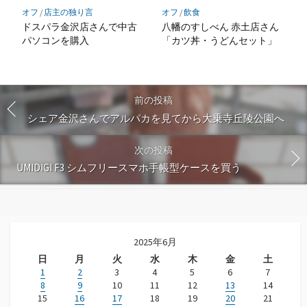
オフ
/
店主の独り言
オフ
/
飲食
ドスパラ金沢店さんで中古
八幡のすしべん 赤土店さん
パソコンを購入
「カツ丼・うどんセット」
前の投稿
シェア金沢さんでアルパカを見てから大乗寺丘陵公園へ
次の投稿
UMIDIGI F3 シムフリースマホ手帳型ケースを買う
2025年6月
日
月
火
水
木
金
土
1
2
3
4
5
6
7
8
9
10
11
12
13
14
15
16
17
18
19
20
21