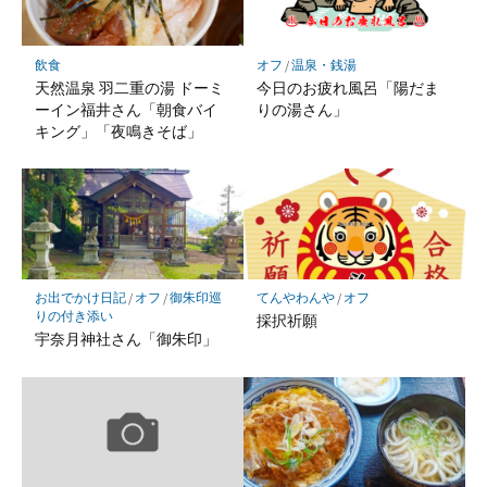
ク
に
保
飲食
オフ
/
温泉・銭湯
存
天然温泉 羽二重の湯 ドーミ
今日のお疲れ風呂「陽だま
ーイン福井さん「朝食バイ
りの湯さん」
キング」「夜鳴きそば」
お出でかけ日記
/
オフ
/
御朱印巡
てんやわんや
/
オフ
りの付き添い
採択祈願
宇奈月神社さん「御朱印」