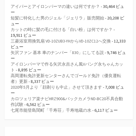
アイパーとアイロンパーマの違いは何ですか？
- 30,464 ビュ
ー
短髪に特化した男のジェル「ジェリラ」販売開始
- 20,208 ビ
ュー
カットの時に髪の毛に付ける「白い粉」は何ですか？
-
19,911 ビュー
三菱浴室用換気扇 VD-10ZUB3-YHからVD-10ZC12へ交換
- 12,333
ビュー
矢沢ファン 基本 車のナンバー「830」にしてる説
- 9,746 ビュ
ー
アイロンパーマで作る矢沢永吉さん風Vバング永ちゃんカッ
ト
- 8,895 ビュー
高岡運転免許更新センターさんでゴールド免許（優良運転
者）更新
- 8,337 ビュー
2020年5月より「顔剃りも中止」させて頂きます
- 7,008 ビュ
ー
カロツェリア楽ナビHRZ900&バックカメラND-BC20不具合動
作試験
- 6,562 ビュー
七尾市能登島閨町「千寿荘」千寿地蔵の水
- 6,117 ビュー