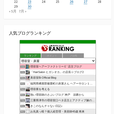
22
23
24
25
26
27
28
29
30
« 5月
7月 »
人気ブログランキング
ランキング
ポイント
ブロ画
理容室ヘアーファクトリーＥ’ 店主ブログ
1位
「HairSalon ヒガシオカ」の店長☆ブログ2
2位
美容室Bi Official Blog
3位
福岡県糟屋郡篠栗町の床屋さん ヘアーサロン１２３公式ブログ
4位
理容業を考える
5位
熱い理容師のさぶいブログ 神戸 須磨から
6位
三重県津市の理容室口ベタ店主とアクティブ嫁のblog
7位
きこのなんチャない日記♪
8位
お先真っ暗？個人経営理・美容師45歳 将来
9位