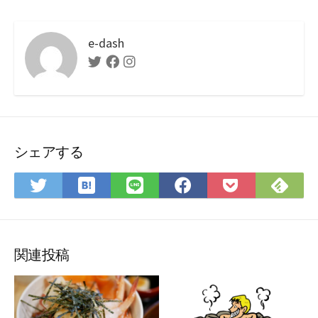
e-dash
Twitter
Facebook
Instagram
シェアする
は
Fee
Twitter
LINE
Facebook
Pocket
て
で
で
で
で
に
な
購
シ
シ
シ
保
ブ
読
ェ
ェ
ェ
存
ッ
ア
ア
ア
関連投稿
ク
マ
ー