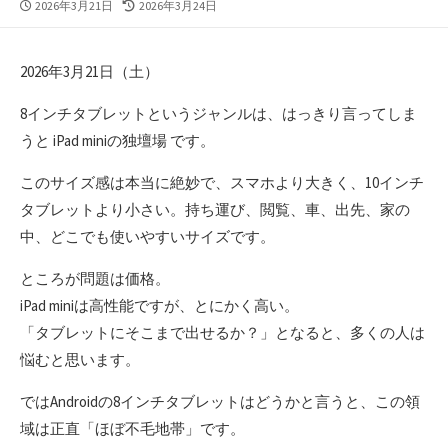
公
最
2026年3月21日
2026年3月24日
開
終
日
更
新
2026年3月21日（土）
日
8インチタブレットというジャンルは、はっきり言ってしま
うと iPad miniの独壇場 です。
このサイズ感は本当に絶妙で、スマホより大きく、10インチ
タブレットより小さい。持ち運び、閲覧、車、出先、家の
中、どこでも使いやすいサイズです。
ところが問題は価格。
iPad miniは高性能ですが、とにかく高い。
「タブレットにそこまで出せるか？」となると、多くの人は
悩むと思います。
ではAndroidの8インチタブレットはどうかと言うと、この領
域は正直「ほぼ不毛地帯」です。