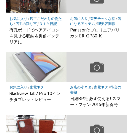
ク
に
保
お気に入り
/
店主こだわりの物た
お気に入り
/
業界チックな話
/
気
存
ち
/
店主の独り言
/
ＤＩＹ日記
になるアイテム
/
理美容関係
有孔ボードでヘアアイロン
Panasonic プロリニアバリ
を見せる収納＆男前インテ
カン ER-GP80-K
リアに
お気に入り
/
家電ネタ
お店の小ネタ
/
家電ネタ
/
待合の
書籍
Blackview Tab7 Pro 10イン
日経BP社 必ず使える! スマ
チタブレットレビュー
ートフォン 2015年新春号