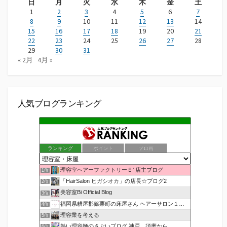
日
月
火
水
木
金
土
1
2
3
4
5
6
7
8
9
10
11
12
13
14
15
16
17
18
19
20
21
22
23
24
25
26
27
28
29
30
31
« 2月
4月 »
人気ブログランキング
ランキング
ポイント
ブロ画
理容室ヘアーファクトリーＥ’ 店主ブログ
1位
「HairSalon ヒガシオカ」の店長☆ブログ2
2位
美容室Bi Official Blog
3位
福岡県糟屋郡篠栗町の床屋さん ヘアーサロン１２３公式ブログ
4位
理容業を考える
5位
熱い理容師のさぶいブログ 神戸 須磨から
6位