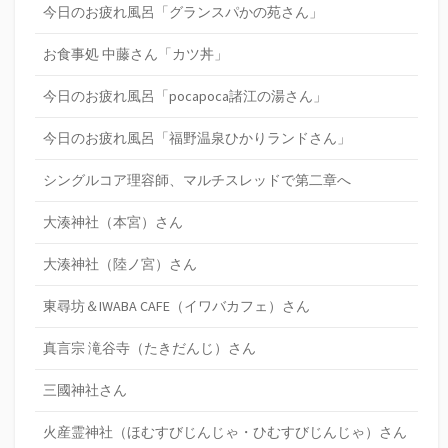
今日のお疲れ風呂「グランスパかの苑さん」
お食事処 中藤さん「カツ丼」
今日のお疲れ風呂「pocapoca諸江の湯さん」
今日のお疲れ風呂「福野温泉ひかりランドさん」
シングルコア理容師、マルチスレッドで第二章へ
大湊神社（本宮）さん
大湊神社（陸ノ宮）さん
東尋坊＆IWABA CAFE（イワバカフェ）さん
真言宗 滝谷寺（たきだんじ）さん
三國神社さん
火産霊神社（ほむすびじんじゃ・ひむすびじんじゃ）さん