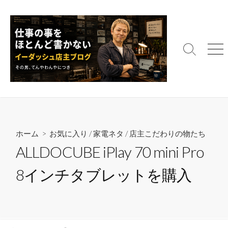
コ
ン
テ
ン
検
メ
ツ
索
ニ
へ
切
ュ
ス
り
ー
替
キ
え
ッ
プ
ホーム
>
お気に入り
/
家電ネタ
/
店主こだわりの物たち
ALLDOCUBE iPlay 70 mini Pro
8インチタブレットを購入