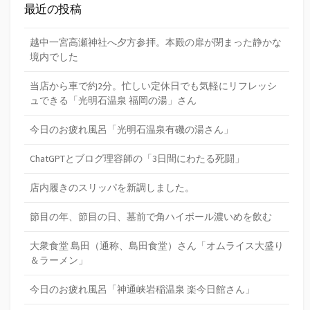
最近の投稿
越中一宮高瀬神社へ夕方参拝。本殿の扉が閉まった静かな
境内でした
当店から車で約2分。忙しい定休日でも気軽にリフレッシ
ュできる「光明石温泉 福岡の湯」さん
今日のお疲れ風呂「光明石温泉有磯の湯さん」
ChatGPTとブログ理容師の「3日間にわたる死闘」
店内履きのスリッパを新調しました。
節目の年、節目の日、墓前で角ハイボール濃いめを飲む
大衆食堂 島田（通称、島田食堂）さん「オムライス大盛り
＆ラーメン」
今日のお疲れ風呂「神通峡岩稲温泉 楽今日館さん」