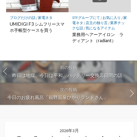
ブログだけの話
/
家電ネタ
STFグループにて
/
お気に入り
/
家
電ネタ
/
店主の独り言
/
業界チッ
UMIDIGI F3 シムフリースマ
クな話
/
気になるアイテム
ホ手帳型ケースを買う
業務用ヘアーアイロン ラ
ディアント（radiant）
前の投稿
昨日は地獄、今日は平和、バッテリー交換二日間の話
次の投稿
今日のお疲れ風呂「福野温泉ひかりランドさん」
2026年3月