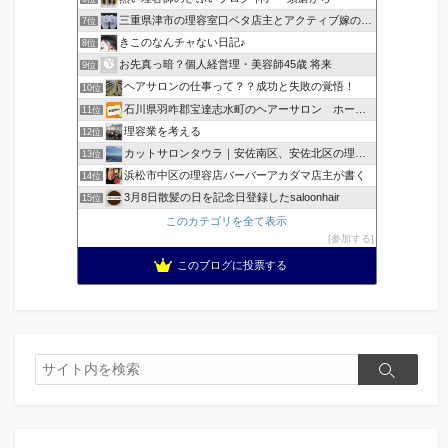
三重県津市の理容室口ベタ店主とアクティブ嫁のblog
7位
きこのなんチャない日記♪
8位
お先真っ暗？個人経営理・美容師45歳 将来
9位
ヘアサロンの仕事って？？成功と失敗の覚悟！
10位
石川県羽咋郡宝達志水町のヘアーサロン ホープヘアーズ
11位
理容業を考える
12位
カットサロンタウラ｜安佐南区、安佐北区の理美容院
13位
浜松市中区の理容店バーバーアカダマ店主が書く
14位
3月8日散髪の日を記念日登録したsaloonhair
15位
このカテゴリを全て表示
参加する
このブログに投票する
検
検
索
索