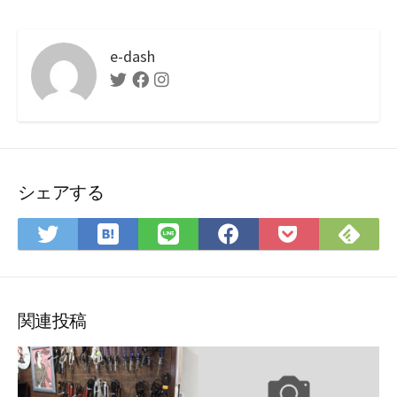
e-dash
Twitter
Facebook
Instagram
シェアする
は
Fee
Twitter
LINE
Facebook
Pocket
て
で
で
で
で
に
な
購
シ
シ
シ
保
ブ
読
ェ
ェ
ェ
存
ッ
ア
ア
ア
関連投稿
ク
マ
ー