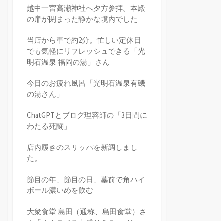
越中一宮高瀬神社へ夕方参拝。本殿
の扉が閉まった静かな境内でした
当店から車で約2分。忙しい定休日
でも気軽にリフレッシュできる「光
明石温泉 福岡の湯」さん
今日のお疲れ風呂「光明石温泉有磯
の湯さん」
ChatGPTとブログ理容師の「3日間に
わたる死闘」
店内履きのスリッパを新調しまし
た。
節目の年、節目の日、墓前で角ハイ
ボール濃いめを飲む
大衆食堂 島田（通称、島田食堂）さ