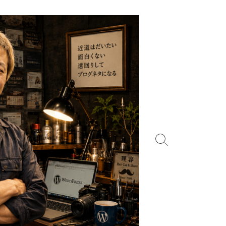
検
索
切
り
替
え