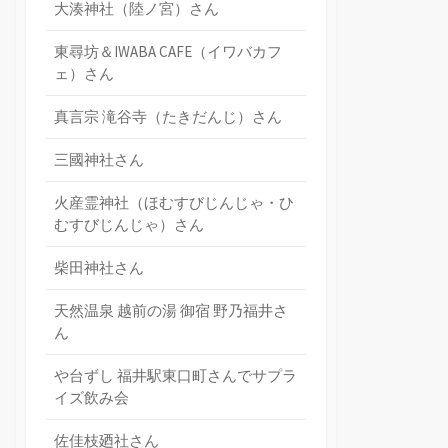
大湊神社（陸ノ宮）さん
東尋坊＆IWABA CAFE（イワバカフ
ェ）さん
真言宗 滝谷寺（たきだんじ）さん
三國神社さん
火産霊神社（ほむすびじんじゃ・ひ
むすびじんじゃ）さん
柴田神社さん
天然温泉 越前の湯 御宿 野乃福井さ
ん
や台ずし 福井駅東口町さんでサプラ
イズ飲み会
佐佳枝廼社さん