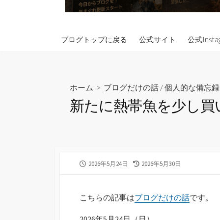
ブログトップに戻る
公式サイト
公式Insta
ホーム
>
ブログだけの話
/
個人的な備忘録
新たに熱帯魚を少し買
公
最
2026年5月24日
2026年5月30日
開
終
日
更
新
こちらの記事は
ブログだけの話
です。
日
2026年5月24日（日）