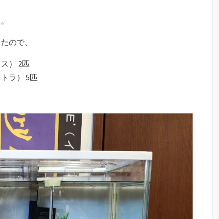
た。
したので、
ス） 2匹
トラ） 5匹