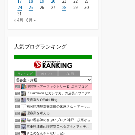
17
18
19
20
21
22
23
24
25
26
27
28
29
30
31
« 4月
6月 »
人気ブログランキング
ランキング
ポイント
ブロ画
理容室ヘアーファクトリーＥ’ 店主ブログ
1位
「HairSalon ヒガシオカ」の店長☆ブログ2
2位
美容室Bi Official Blog
3位
福岡県糟屋郡篠栗町の床屋さん ヘアーサロン１２３公式ブログ
4位
理容業を考える
5位
熱い理容師のさぶいブログ 神戸 須磨から
6位
三重県津市の理容室口ベタ店主とアクティブ嫁のblog
7位
きこのなんチャない日記♪
8位