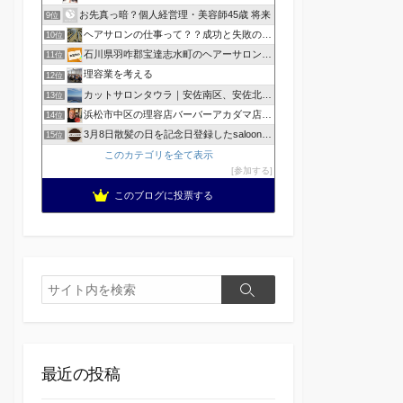
お先真っ暗？個人経営理・美容師45歳 将来
9位
ヘアサロンの仕事って？？成功と失敗の覚悟！
10位
石川県羽咋郡宝達志水町のヘアーサロン ホープヘアーズ
11位
理容業を考える
12位
カットサロンタウラ｜安佐南区、安佐北区の理美容院
13位
浜松市中区の理容店バーバーアカダマ店主が書く
14位
3月8日散髪の日を記念日登録したsaloonhair
15位
このカテゴリを全て表示
参加する
このブログに投票する
検
検
索
索
最近の投稿