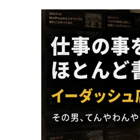
コ
ン
テ
ン
ツ
へ
ス
キ
ッ
プ