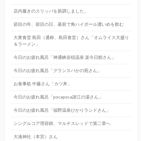
店内履きのスリッパを新調しました。
節目の年、節目の日、墓前で角ハイボール濃いめを飲む
大衆食堂 島田（通称、島田食堂）さん「オムライス大盛り
＆ラーメン」
今日のお疲れ風呂「神通峡岩稲温泉 楽今日館さん」
今日のお疲れ風呂「グランスパかの苑さん」
お食事処 中藤さん「カツ丼」
今日のお疲れ風呂「pocapoca諸江の湯さん」
今日のお疲れ風呂「福野温泉ひかりランドさん」
シングルコア理容師、マルチスレッドで第二章へ
大湊神社（本宮）さん