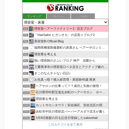
ランキング
ポイント
ブロ画
理容室ヘアーファクトリーＥ’ 店主ブログ
1位
「HairSalon ヒガシオカ」の店長☆ブログ2
2位
美容室Bi Official Blog
3位
福岡県糟屋郡篠栗町の床屋さん ヘアーサロン１２３公式ブログ
4位
理容業を考える
5位
熱い理容師のさぶいブログ 神戸 須磨から
6位
三重県津市の理容室口ベタ店主とアクティブ嫁のblog
7位
きこのなんチャない日記♪
8位
お先真っ暗？個人経営理・美容師45歳 将来
9位
ヘアサロンの仕事って？？成功と失敗の覚悟！
10位
石川県羽咋郡宝達志水町のヘアーサロン ホープヘアーズ
11位
理容業を考える
12位
カットサロンタウラ｜安佐南区、安佐北区の理美容院
13位
浜松市中区の理容店バーバーアカダマ店主が書く
14位
3月8日散髪の日を記念日登録したsaloonhair
15位
このカテゴリを全て表示