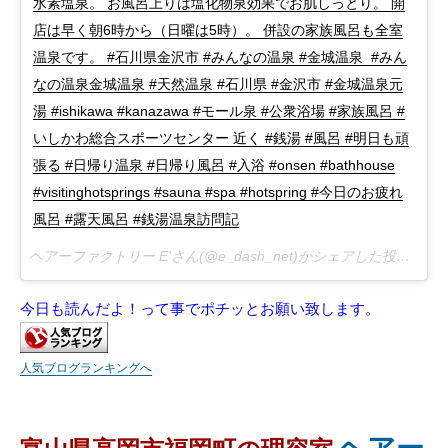
水素塩泉。 お風呂上りは塩化物泉効果でお肌しっとり。 開
店は早く朝6時から（日曜は5時）。 併設の家族風呂も全室
温泉です。 #石川県金沢市 #みんなの温泉 #金城温泉 #みん
なの温泉金城温泉 #天然温泉 #石川県 #金沢市 #金城温泉元
湯 #ishikawa #kanazawa #モール泉 #公衆浴場 #家族風呂 #
いしかわ総合スポーツセンター 近く #銭湯 #風呂 #明日も頑
張る #日帰り温泉 #日帰り風呂 #入浴 #onsen #bathhouse
#visitinghotsprings #sauna #spa #hotspring #今日のお疲れ
風呂 #露天風呂 #銭湯温泉訪問記
ヘアーファクトリー E'さん(@e_dash_net)がシェアした投稿 –
20
今日も読んだよ！って事でポチッとお願い致します。
人気ブログランキングへ
ヘアー