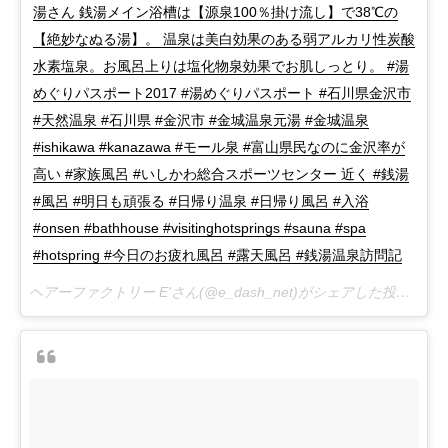
湯さん 銭湯メイン浴槽は【源泉100％掛け流し】で38℃の
【絶妙なぬる湯】。 温泉は美白効果のある弱アルカリ性炭酸
水素塩泉。お風呂上りは塩化物泉効果でお肌しっとり。 #湯
めぐりパスポート2017 #湯めぐりパスポート #石川県金沢市
#天然温泉 #石川県 #金沢市 #金城温泉元湯 #金城温泉
#ishikawa #kanazawa #モール泉 #富山県民なのに金沢率が
高い #家族風呂 #いしかわ総合スポーツセンター 近く #銭湯
#風呂 #明日も頑張る #日帰り温泉 #日帰り風呂 #入浴
#onsen #bathhouse #visitinghotsprings #sauna #spa
#hotspring #今日のお疲れ風呂 #露天風呂 #銭湯温泉訪問記
ヘアーファクトリー E'さん(@e_dash_net)がシェアした投稿 –
20