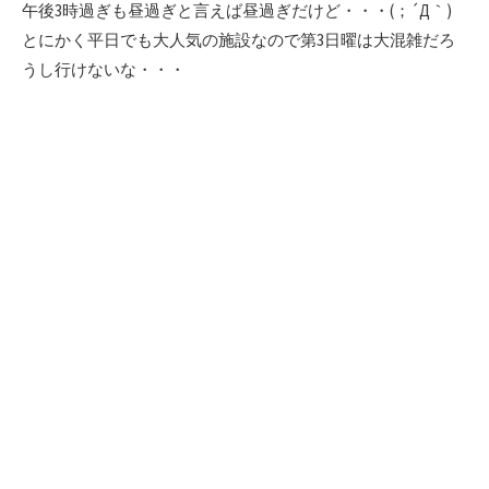
午後3時過ぎも昼過ぎと言えば昼過ぎだけど・・・(；´Д｀)
とにかく平日でも大人気の施設なので第3日曜は大混雑だろ
うし行けないな・・・