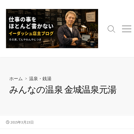
コ
ン
テ
ン
検
メ
ツ
索
ニ
へ
切
ュ
ス
り
ー
替
キ
え
ッ
プ
ホーム
>
温泉・銭湯
みんなの温泉 金城温泉元湯
公
2015年3月23日
開
日