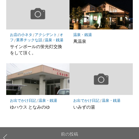
お店の小ネタ
/
アクシデント
/
オ
温泉・銭湯
フ
/
業界チックな話
/
温泉・銭湯
凧温泉
サインポールの蛍光灯交換
をして頂く。
お出でかけ日記
/
温泉・銭湯
お出でかけ日記
/
温泉・銭湯
ゆハウス となみのゆ
いみずの湯
前の投稿