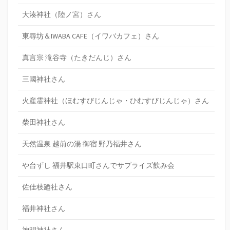
大湊神社（陸ノ宮）さん
東尋坊＆IWABA CAFE（イワバカフェ）さん
真言宗 滝谷寺（たきだんじ）さん
三國神社さん
火産霊神社（ほむすびじんじゃ・ひむすびじんじゃ）さん
柴田神社さん
天然温泉 越前の湯 御宿 野乃福井さん
や台ずし 福井駅東口町さんでサプライズ飲み会
佐佳枝廼社さん
福井神社さん
神明神社さん