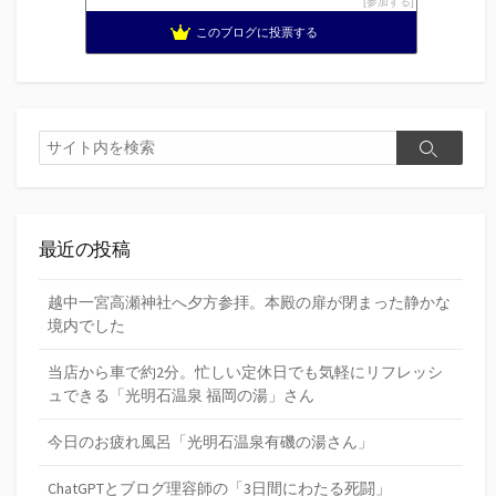
参加する
このブログに投票する
検
検
索
索
最近の投稿
越中一宮高瀬神社へ夕方参拝。本殿の扉が閉まった静かな
境内でした
当店から車で約2分。忙しい定休日でも気軽にリフレッシ
ュできる「光明石温泉 福岡の湯」さん
今日のお疲れ風呂「光明石温泉有磯の湯さん」
ChatGPTとブログ理容師の「3日間にわたる死闘」