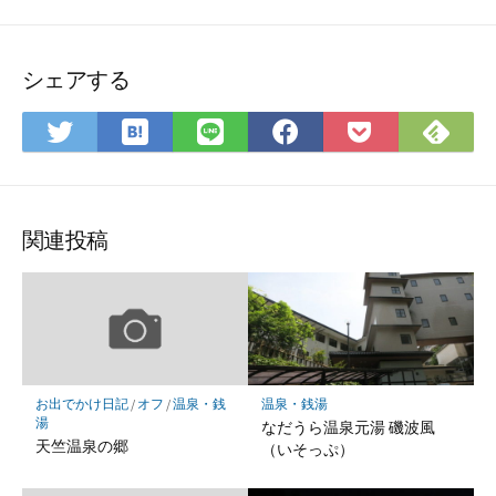
シェアする
は
Fee
Twitter
LINE
Facebook
Pocket
て
で
で
で
で
に
な
購
シ
シ
シ
保
ブ
読
ェ
ェ
ェ
存
ッ
ア
ア
ア
関連投稿
ク
マ
ー
ク
に
保
お出でかけ日記
/
オフ
/
温泉・銭
温泉・銭湯
存
湯
なだうら温泉元湯 磯波風
天竺温泉の郷
（いそっぷ）