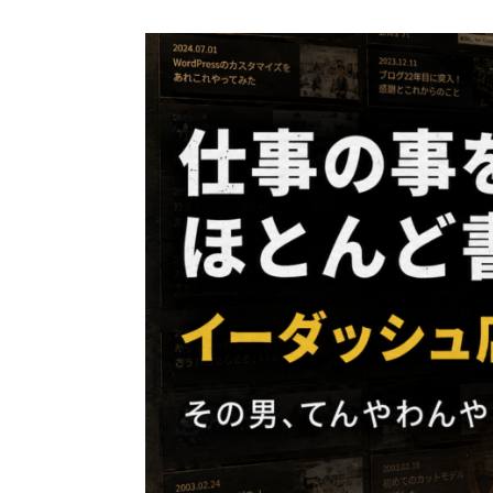
コ
ン
テ
ン
ツ
へ
ス
キ
ッ
プ