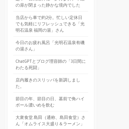
の扉が閉まった静かな境内でした
当店から車で約2分。忙しい定休日
でも気軽にリフレッシュできる「光
明石温泉 福岡の湯」さん
今日のお疲れ風呂「光明石温泉有磯
の湯さん」
ChatGPTとブログ理容師の「3日間に
わたる死闘」
店内履きのスリッパを新調しまし
た。
節目の年、節目の日、墓前で角ハイ
ボール濃いめを飲む
大衆食堂 島田（通称、島田食堂）さ
ん「オムライス大盛り＆ラーメン」