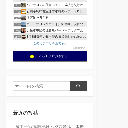
ヘアサロンの仕事って？？成功と失敗の覚悟！
10位
石川県羽咋郡宝達志水町のヘアーサロン ホープヘアーズ
11位
理容業を考える
12位
カットサロンタウラ｜安佐南区、安佐北区の理美容院
13位
浜松市中区の理容店バーバーアカダマ店主が書く
14位
3月8日散髪の日を記念日登録したsaloonhair
15位
このカテゴリを全て表示
参加する
このブログに投票する
検
検
索
索
最近の投稿
越中一宮高瀬神社へ夕方参拝。本殿