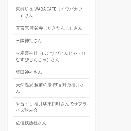
東尋坊＆IWABA CAFE（イワバカフ
ェ）さん
真言宗 滝谷寺（たきだんじ）さん
三國神社さん
火産霊神社（ほむすびじんじゃ・ひ
むすびじんじゃ）さん
柴田神社さん
天然温泉 越前の湯 御宿 野乃福井さ
ん
や台ずし 福井駅東口町さんでサプラ
イズ飲み会
佐佳枝廼社さん