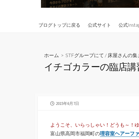
ブログトップに戻る
公式サイト
公式Insta
ホーム
>
STFグループにて
/
床屋さんの集
イチゴカラーの臨店講
公
2015年6月7日
開
日
ようこそ、いらっしゃい！どうも～！
富山県高岡市福岡町の
理容室ヘアーファ