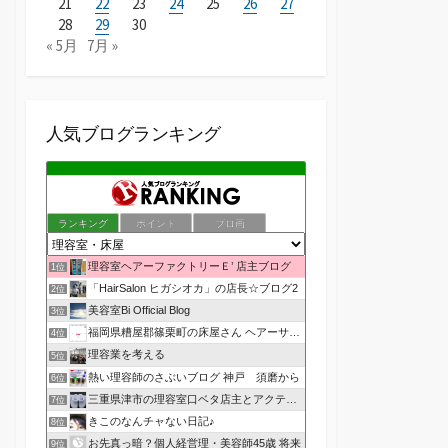
21
22
23
24
25
26
27
28
29
30
« 5月
7月 »
人気ブログランキング
ランキング
ポイント
ブロ画
理容室ヘアーファクトリーＥ’ 店主ブログ
1位
「HairSalon ヒガシオカ」の店長☆ブログ2
2位
美容室Bi Official Blog
3位
福岡県糟屋郡篠栗町の床屋さん ヘアーサロン１２３公式ブログ
4位
理容業を考える
5位
熱い理容師のさぶいブログ 神戸 須磨から
6位
三重県津市の理容室口ベタ店主とアクティブ嫁のblog
7位
きこのなんチャない日記♪
8位
お先真っ暗？個人経営理・美容師45歳 将来
9位