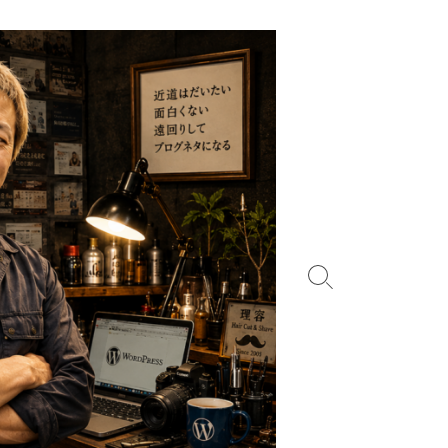
検
索
切
り
替
え