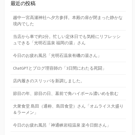
最近の投稿
越中一宮高瀬神社へ夕方参拝。本殿の扉が閉まった静かな
境内でした
当店から車で約2分。忙しい定休日でも気軽にリフレッシ
ュできる「光明石温泉 福岡の湯」さん
今日のお疲れ風呂「光明石温泉有磯の湯さん」
ChatGPTとブログ理容師の「3日間にわたる死闘」
店内履きのスリッパを新調しました。
節目の年、節目の日、墓前で角ハイボール濃いめを飲む
大衆食堂 島田（通称、島田食堂）さん「オムライス大盛り
＆ラーメン」
今日のお疲れ風呂「神通峡岩稲温泉 楽今日館さん」