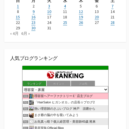
日
月
火
水
木
金
土
1
2
3
4
5
6
7
8
9
10
11
12
13
14
15
16
17
18
19
20
21
22
23
24
25
26
27
28
29
30
31
« 4月
6月 »
人気ブログランキング
ランキング
ポイント
ブロ画
理容室ヘアーファクトリーＥ’ 店主ブログ
1位
「HairSalon ヒガシオカ」の店長☆ブログ2
2位
熱い理容師のさぶいブログ 神戸 須磨から
3位
まさ爺の脳の中を覗いてみよう
4位
お先真っ暗？個人経営理・美容師45歳 将来
5位
美容室Bi Official Blog
6位