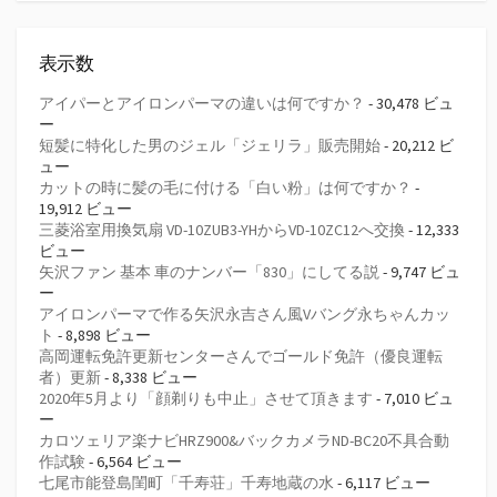
表示数
アイパーとアイロンパーマの違いは何ですか？
- 30,478 ビュ
ー
短髪に特化した男のジェル「ジェリラ」販売開始
- 20,212 ビ
ュー
カットの時に髪の毛に付ける「白い粉」は何ですか？
-
19,912 ビュー
三菱浴室用換気扇 VD-10ZUB3-YHからVD-10ZC12へ交換
- 12,333
ビュー
矢沢ファン 基本 車のナンバー「830」にしてる説
- 9,747 ビュ
ー
アイロンパーマで作る矢沢永吉さん風Vバング永ちゃんカッ
ト
- 8,898 ビュー
高岡運転免許更新センターさんでゴールド免許（優良運転
者）更新
- 8,338 ビュー
2020年5月より「顔剃りも中止」させて頂きます
- 7,010 ビュ
ー
カロツェリア楽ナビHRZ900&バックカメラND-BC20不具合動
作試験
- 6,564 ビュー
七尾市能登島閨町「千寿荘」千寿地蔵の水
- 6,117 ビュー