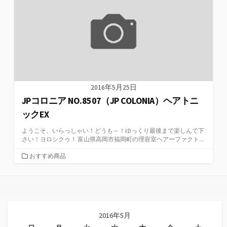
2016年5月25日
JPコロニア NO.8507（JP COLONIA）ヘアトニ
ックEX
ようこそ、いらっしゃい！どうも～！ゆっくり最後まで楽しんで下
さい！ヨロシクゥ！ 富山県高岡市福岡町の理容室ヘアーファクト...
カ
おすすめ商品
テ
ゴ
リ
ー
2016年5月