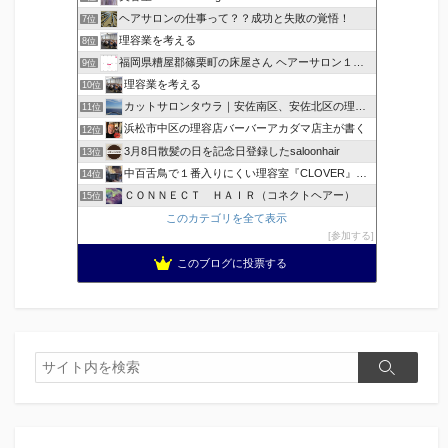
ヘアサロンの仕事って？？成功と失敗の覚悟！
7位
理容業を考える
8位
福岡県糟屋郡篠栗町の床屋さん ヘアーサロン１２３公式ブログ
9位
理容業を考える
10位
カットサロンタウラ｜安佐南区、安佐北区の理美容院
11位
浜松市中区の理容店バーバーアカダマ店主が書く
12位
3月8日散髪の日を記念日登録したsaloonhair
13位
中百舌鳥で１番入りにくい理容室『CLOVER』のブログ！ …
14位
ＣＯＮＮＥＣＴ ＨＡＩＲ（コネクトヘアー）
15位
このカテゴリを全て表示
参加する
このブログに投票する
検
検
索
索