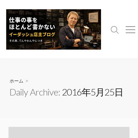
コ
ン
テ
ン
検
メ
ツ
索
ニ
へ
切
ュ
ス
り
ー
替
キ
え
ッ
プ
ホーム
>
Daily Archive:
2016年5月25日