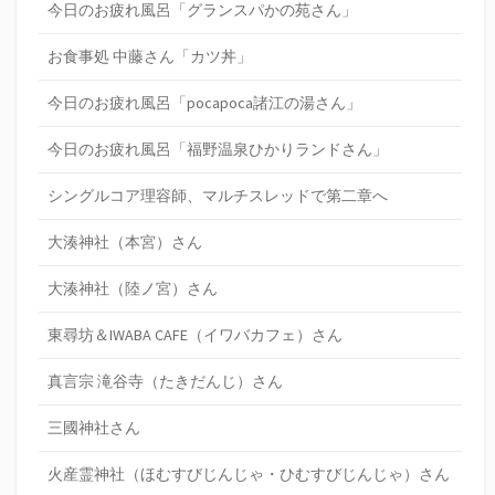
今日のお疲れ風呂「グランスパかの苑さん」
お食事処 中藤さん「カツ丼」
今日のお疲れ風呂「pocapoca諸江の湯さん」
今日のお疲れ風呂「福野温泉ひかりランドさん」
シングルコア理容師、マルチスレッドで第二章へ
大湊神社（本宮）さん
大湊神社（陸ノ宮）さん
東尋坊＆IWABA CAFE（イワバカフェ）さん
真言宗 滝谷寺（たきだんじ）さん
三國神社さん
火産霊神社（ほむすびじんじゃ・ひむすびじんじゃ）さん