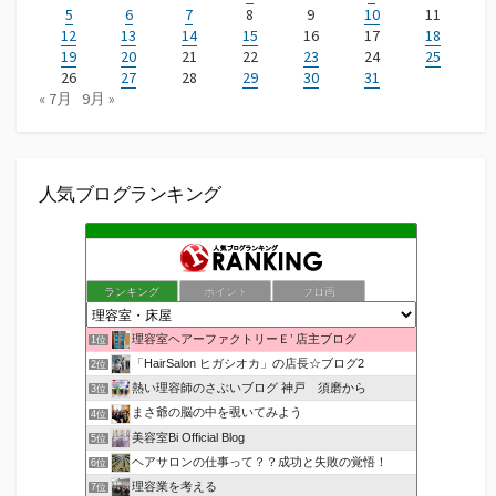
5
6
7
8
9
10
11
12
13
14
15
16
17
18
19
20
21
22
23
24
25
26
27
28
29
30
31
« 7月
9月 »
人気ブログランキング
ランキング
ポイント
ブロ画
理容室ヘアーファクトリーＥ’ 店主ブログ
1位
「HairSalon ヒガシオカ」の店長☆ブログ2
2位
熱い理容師のさぶいブログ 神戸 須磨から
3位
まさ爺の脳の中を覗いてみよう
4位
美容室Bi Official Blog
5位
ヘアサロンの仕事って？？成功と失敗の覚悟！
6位
理容業を考える
7位