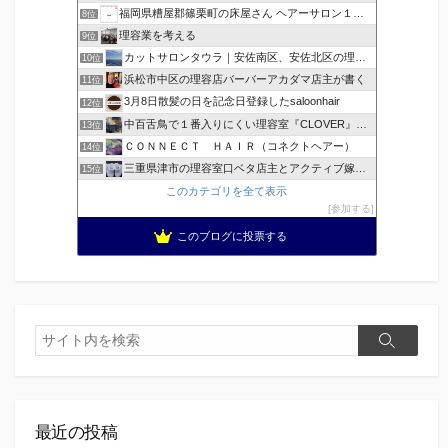
福岡県糟屋郡篠栗町の床屋さん ヘアーサロン１２３公式ブログ
8位
理容業を考える
9位
カットサロンタウラ｜安佐南区、安佐北区の理美容院
10位
浜松市中区の理容店バーバーアカダマ店主が書く
11位
3月8日散髪の日を記念日登録したsaloonhair
12位
中百舌鳥で１番入りにくい理容室『CLOVER』のブログ！ …
13位
ＣＯＮＮＥＣＴ ＨＡＩＲ（コネクトヘアー）
14位
三重県津市の理容室口ベタ店主とアクティブ嫁のblog
15位
このカテゴリを全て表示
参加する
このブログに投票する
検
検
索
索
最近の投稿