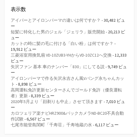
表示数
アイパーとアイロンパーマの違いは何ですか？
- 30,482 ビュ
ー
短髪に特化した男のジェル「ジェリラ」販売開始
- 20,213 ビ
ュー
カットの時に髪の毛に付ける「白い粉」は何ですか？
-
19,912 ビュー
三菱浴室用換気扇 VD-10ZUB3-YHからVD-10ZC12へ交換
- 12,333
ビュー
矢沢ファン 基本 車のナンバー「830」にしてる説
- 9,749 ビュ
ー
アイロンパーマで作る矢沢永吉さん風Vバング永ちゃんカッ
ト
- 8,898 ビュー
高岡運転免許更新センターさんでゴールド免許（優良運転
者）更新
- 8,339 ビュー
2020年5月より「顔剃りも中止」させて頂きます
- 7,010 ビュ
ー
カロツェリア楽ナビHRZ900&バックカメラND-BC20不具合動
作試験
- 6,567 ビュー
七尾市能登島閨町「千寿荘」千寿地蔵の水
- 6,117 ビュー