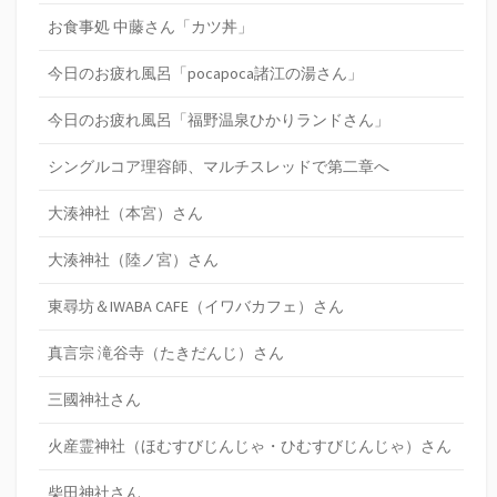
お食事処 中藤さん「カツ丼」
今日のお疲れ風呂「pocapoca諸江の湯さん」
今日のお疲れ風呂「福野温泉ひかりランドさん」
シングルコア理容師、マルチスレッドで第二章へ
大湊神社（本宮）さん
大湊神社（陸ノ宮）さん
東尋坊＆IWABA CAFE（イワバカフェ）さん
真言宗 滝谷寺（たきだんじ）さん
三國神社さん
火産霊神社（ほむすびじんじゃ・ひむすびじんじゃ）さん
柴田神社さん