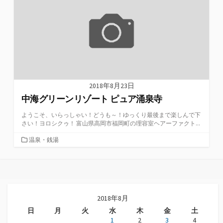
2018年8月23日
中海グリーンリゾート ピュア涌泉寺
ようこそ、いらっしゃい！どうも～！ゆっくり最後まで楽しんで下
さい！ヨロシクゥ！ 富山県高岡市福岡町の理容室ヘアーファクト...
カ
温泉・銭湯
テ
ゴ
リ
ー
2018年8月
日
月
火
水
木
金
土
1
2
3
4