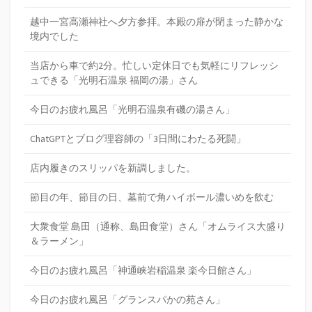
越中一宮高瀬神社へ夕方参拝。本殿の扉が閉まった静かな
境内でした
当店から車で約2分。忙しい定休日でも気軽にリフレッシ
ュできる「光明石温泉 福岡の湯」さん
今日のお疲れ風呂「光明石温泉有磯の湯さん」
ChatGPTとブログ理容師の「3日間にわたる死闘」
店内履きのスリッパを新調しました。
節目の年、節目の日、墓前で角ハイボール濃いめを飲む
大衆食堂 島田（通称、島田食堂）さん「オムライス大盛り
＆ラーメン」
今日のお疲れ風呂「神通峡岩稲温泉 楽今日館さん」
今日のお疲れ風呂「グランスパかの苑さん」