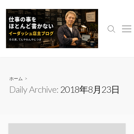
コ
ン
テ
ン
検
メ
ツ
索
ニ
へ
切
ュ
ス
り
ー
替
キ
え
ッ
プ
ホーム
>
Daily Archive:
2018年8月23日