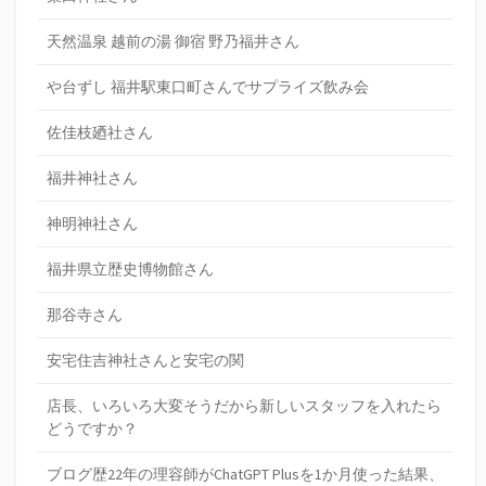
天然温泉 越前の湯 御宿 野乃福井さん
や台ずし 福井駅東口町さんでサプライズ飲み会
佐佳枝廼社さん
福井神社さん
神明神社さん
福井県立歴史博物館さん
那谷寺さん
安宅住吉神社さんと安宅の関
店長、いろいろ大変そうだから新しいスタッフを入れたら
どうですか？
ブログ歴22年の理容師がChatGPT Plusを1か月使った結果、