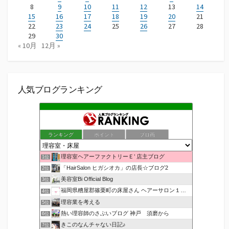
8
9
10
11
12
13
14
15
16
17
18
19
20
21
22
23
24
25
26
27
28
29
30
« 10月
12月 »
人気ブログランキング
ランキング
ポイント
ブロ画
理容室ヘアーファクトリーＥ’ 店主ブログ
1位
「HairSalon ヒガシオカ」の店長☆ブログ2
2位
美容室Bi Official Blog
3位
福岡県糟屋郡篠栗町の床屋さん ヘアーサロン１２３公式ブログ
4位
理容業を考える
5位
熱い理容師のさぶいブログ 神戸 須磨から
6位
きこのなんチャない日記♪
7位