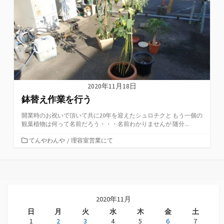
2020年11月18日
鉢替え作業を行う
開業時のお祝いで頂いて共に20年を迎えたシュロチクと もう一個の
観葉植物は何って名前だろう・・・名前わかりませんが 随分...
カ
てんやわんや
/
理容室営業にて
テ
ゴ
リ
ー
2020年11月
日
月
火
水
木
金
土
1
2
3
4
5
6
7