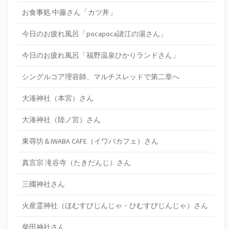
お食事処 中藤さん「カツ丼」
今日のお疲れ風呂「pocapoca諸江の湯さん」
今日のお疲れ風呂「福野温泉ひかりランドさん」
シングルコア理容師、マルチスレッドで第二章へ
大湊神社（本宮）さん
大湊神社（陸ノ宮）さん
東尋坊＆IWABA CAFE（イワバカフェ）さん
真言宗 滝谷寺（たきだんじ）さん
三國神社さん
火産霊神社（ほむすびじんじゃ・ひむすびじんじゃ）さん
柴田神社さん