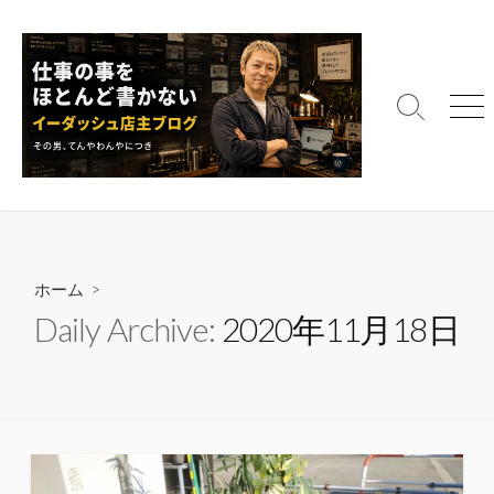
コ
ン
テ
ン
検
メ
ツ
索
ニ
へ
切
ュ
ス
り
ー
替
キ
え
ッ
プ
ホーム
>
Daily Archive:
2020年11月18日