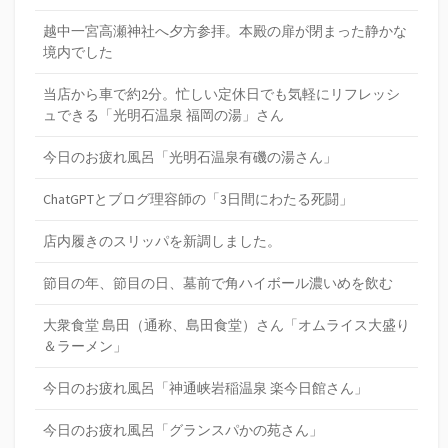
越中一宮高瀬神社へ夕方参拝。本殿の扉が閉まった静かな
境内でした
当店から車で約2分。忙しい定休日でも気軽にリフレッシ
ュできる「光明石温泉 福岡の湯」さん
今日のお疲れ風呂「光明石温泉有磯の湯さん」
ChatGPTとブログ理容師の「3日間にわたる死闘」
店内履きのスリッパを新調しました。
節目の年、節目の日、墓前で角ハイボール濃いめを飲む
大衆食堂 島田（通称、島田食堂）さん「オムライス大盛り
＆ラーメン」
今日のお疲れ風呂「神通峡岩稲温泉 楽今日館さん」
今日のお疲れ風呂「グランスパかの苑さん」