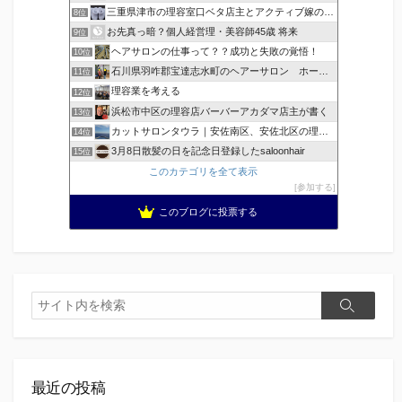
三重県津市の理容室口ベタ店主とアクティブ嫁のblog
8位
お先真っ暗？個人経営理・美容師45歳 将来
9位
ヘアサロンの仕事って？？成功と失敗の覚悟！
10位
石川県羽咋郡宝達志水町のヘアーサロン ホープヘアーズ
11位
理容業を考える
12位
浜松市中区の理容店バーバーアカダマ店主が書く
13位
カットサロンタウラ｜安佐南区、安佐北区の理美容院
14位
3月8日散髪の日を記念日登録したsaloonhair
15位
このカテゴリを全て表示
参加する
このブログに投票する
検
検
索
索
最近の投稿