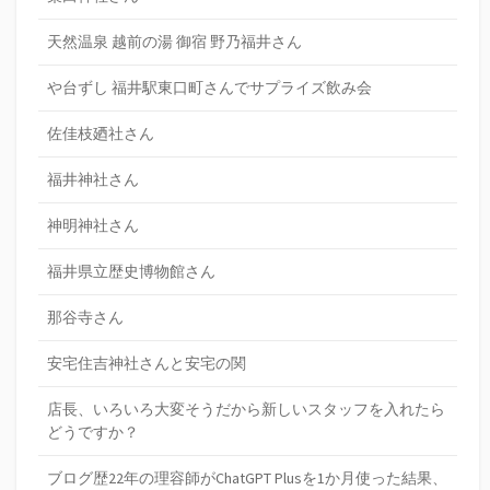
天然温泉 越前の湯 御宿 野乃福井さん
や台ずし 福井駅東口町さんでサプライズ飲み会
佐佳枝廼社さん
福井神社さん
神明神社さん
福井県立歴史博物館さん
那谷寺さん
安宅住吉神社さんと安宅の関
店長、いろいろ大変そうだから新しいスタッフを入れたら
どうですか？
ブログ歴22年の理容師がChatGPT Plusを1か月使った結果、