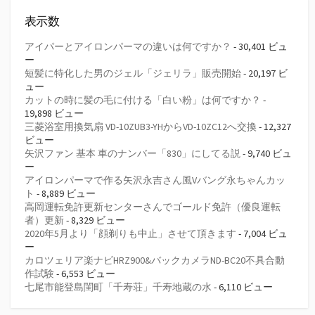
表示数
アイパーとアイロンパーマの違いは何ですか？
- 30,401 ビュ
ー
短髪に特化した男のジェル「ジェリラ」販売開始
- 20,197 ビ
ュー
カットの時に髪の毛に付ける「白い粉」は何ですか？
-
19,898 ビュー
三菱浴室用換気扇 VD-10ZUB3-YHからVD-10ZC12へ交換
- 12,327
ビュー
矢沢ファン 基本 車のナンバー「830」にしてる説
- 9,740 ビュ
ー
アイロンパーマで作る矢沢永吉さん風Vバング永ちゃんカッ
ト
- 8,889 ビュー
高岡運転免許更新センターさんでゴールド免許（優良運転
者）更新
- 8,329 ビュー
2020年5月より「顔剃りも中止」させて頂きます
- 7,004 ビュ
ー
カロツェリア楽ナビHRZ900&バックカメラND-BC20不具合動
作試験
- 6,553 ビュー
七尾市能登島閨町「千寿荘」千寿地蔵の水
- 6,110 ビュー