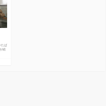
いたば
が続