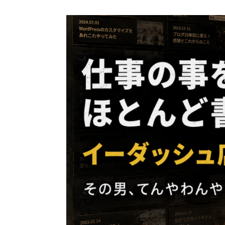
コ
ン
テ
ン
ツ
へ
ス
キ
ッ
プ