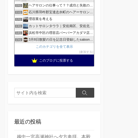
ヘアサロンの仕事って？？成功と失敗の覚悟！
10位
石川県羽咋郡宝達志水町のヘアーサロン ホープヘアーズ
11位
理容業を考える
12位
カットサロンタウラ｜安佐南区、安佐北区の理美容院
13位
浜松市中区の理容店バーバーアカダマ店主が書く
14位
3月8日散髪の日を記念日登録したsaloonhair
15位
このカテゴリを全て表示
参加する
このブログに投票する
検
検
索
索
最近の投稿
越中一宮高瀬神社へ夕方参拝。本殿