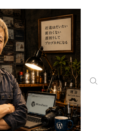
検
索
切
り
替
え