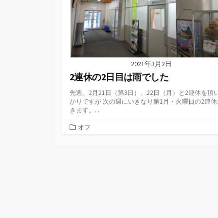
2021年3月2日
2連休の2日目は雨でした
先週、2月21日（第3日）、22日（月）と2連休を頂
かりですが 次の週にいきなり第1月・火曜日の2連休
きます。...
カ
オフ
テ
ゴ
リ
ー