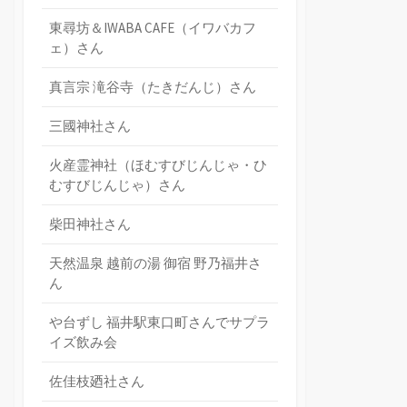
東尋坊＆IWABA CAFE（イワバカフ
ェ）さん
真言宗 滝谷寺（たきだんじ）さん
三國神社さん
火産霊神社（ほむすびじんじゃ・ひ
むすびじんじゃ）さん
柴田神社さん
天然温泉 越前の湯 御宿 野乃福井さ
ん
や台ずし 福井駅東口町さんでサプラ
イズ飲み会
佐佳枝廼社さん