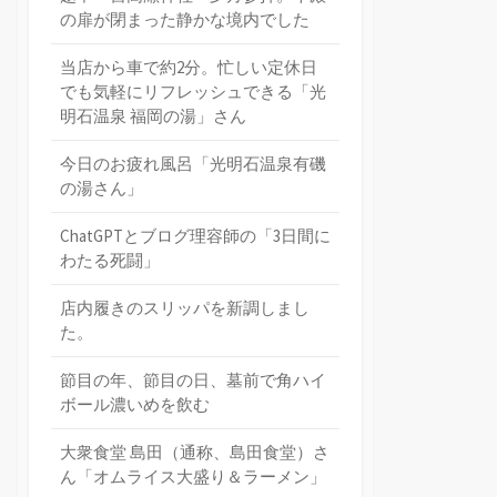
の扉が閉まった静かな境内でした
当店から車で約2分。忙しい定休日
でも気軽にリフレッシュできる「光
明石温泉 福岡の湯」さん
今日のお疲れ風呂「光明石温泉有磯
の湯さん」
ChatGPTとブログ理容師の「3日間に
わたる死闘」
店内履きのスリッパを新調しまし
た。
節目の年、節目の日、墓前で角ハイ
ボール濃いめを飲む
大衆食堂 島田（通称、島田食堂）さ
ん「オムライス大盛り＆ラーメン」