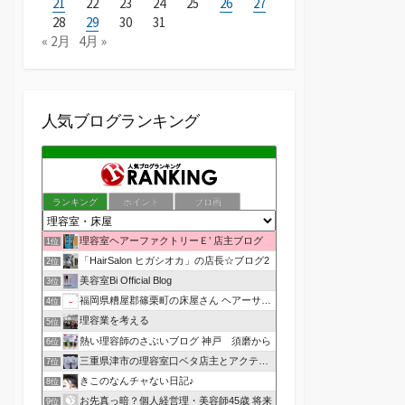
21
22
23
24
25
26
27
28
29
30
31
« 2月
4月 »
人気ブログランキング
ランキング
ポイント
ブロ画
理容室ヘアーファクトリーＥ’ 店主ブログ
1位
「HairSalon ヒガシオカ」の店長☆ブログ2
2位
美容室Bi Official Blog
3位
福岡県糟屋郡篠栗町の床屋さん ヘアーサロン１２３公式ブログ
4位
理容業を考える
5位
熱い理容師のさぶいブログ 神戸 須磨から
6位
三重県津市の理容室口ベタ店主とアクティブ嫁のblog
7位
きこのなんチャない日記♪
8位
お先真っ暗？個人経営理・美容師45歳 将来
9位