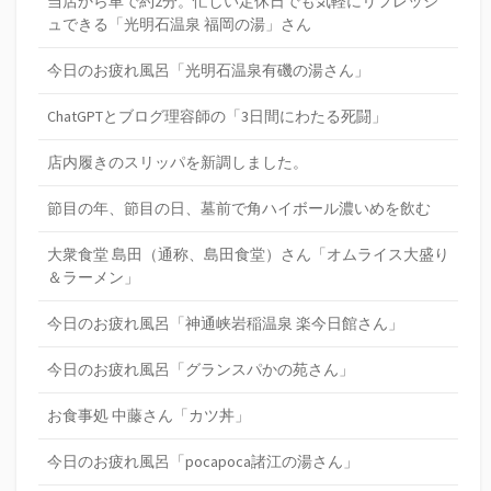
当店から車で約2分。忙しい定休日でも気軽にリフレッシ
ュできる「光明石温泉 福岡の湯」さん
今日のお疲れ風呂「光明石温泉有磯の湯さん」
ChatGPTとブログ理容師の「3日間にわたる死闘」
店内履きのスリッパを新調しました。
節目の年、節目の日、墓前で角ハイボール濃いめを飲む
大衆食堂 島田（通称、島田食堂）さん「オムライス大盛り
＆ラーメン」
今日のお疲れ風呂「神通峡岩稲温泉 楽今日館さん」
今日のお疲れ風呂「グランスパかの苑さん」
お食事処 中藤さん「カツ丼」
今日のお疲れ風呂「pocapoca諸江の湯さん」