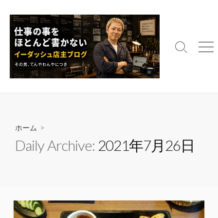
コ
ン
テ
ン
検
メ
ツ
索
ニ
へ
切
ュ
ス
り
ー
替
キ
え
ッ
プ
ホーム
>
Daily Archive:
2021年7月26日