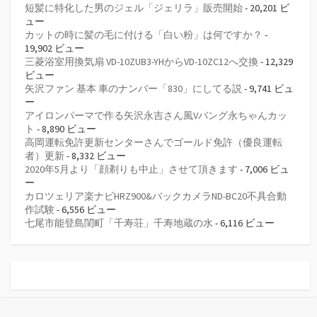
短髪に特化した男のジェル「ジェリラ」販売開始
- 20,201 ビ
ュー
カットの時に髪の毛に付ける「白い粉」は何ですか？
-
19,902 ビュー
三菱浴室用換気扇 VD-10ZUB3-YHからVD-10ZC12へ交換
- 12,329
ビュー
矢沢ファン 基本 車のナンバー「830」にしてる説
- 9,741 ビュ
ー
アイロンパーマで作る矢沢永吉さん風Vバング永ちゃんカッ
ト
- 8,890 ビュー
高岡運転免許更新センターさんでゴールド免許（優良運転
者）更新
- 8,332 ビュー
2020年5月より「顔剃りも中止」させて頂きます
- 7,006 ビュ
ー
カロツェリア楽ナビHRZ900&バックカメラND-BC20不具合動
作試験
- 6,556 ビュー
七尾市能登島閨町「千寿荘」千寿地蔵の水
- 6,116 ビュー