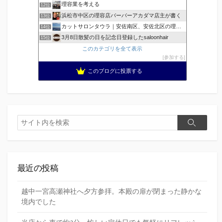
理容業を考える
12位
浜松市中区の理容店バーバーアカダマ店主が書く
13位
カットサロンタウラ｜安佐南区、安佐北区の理美容院
14位
3月8日散髪の日を記念日登録したsaloonhair
15位
このカテゴリを全て表示
参加する
このブログに投票する
検
検
索
索
最近の投稿
越中一宮高瀬神社へ夕方参拝。本殿の扉が閉まった静かな
境内でした