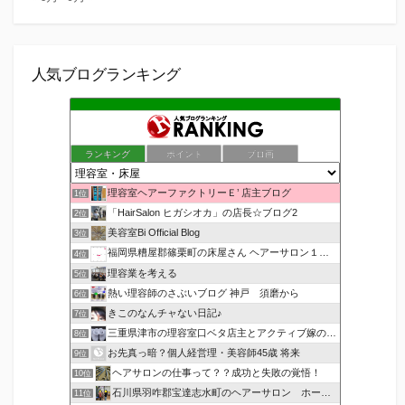
人気ブログランキング
ランキング
ポイント
ブロ画
理容室ヘアーファクトリーＥ’ 店主ブログ
1位
「HairSalon ヒガシオカ」の店長☆ブログ2
2位
美容室Bi Official Blog
3位
福岡県糟屋郡篠栗町の床屋さん ヘアーサロン１２３公式ブログ
4位
理容業を考える
5位
熱い理容師のさぶいブログ 神戸 須磨から
6位
きこのなんチャない日記♪
7位
三重県津市の理容室口ベタ店主とアクティブ嫁のblog
8位
お先真っ暗？個人経営理・美容師45歳 将来
9位
ヘアサロンの仕事って？？成功と失敗の覚悟！
10位
石川県羽咋郡宝達志水町のヘアーサロン ホープヘアーズ
11位