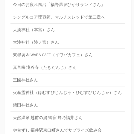
今日のお疲れ風呂「福野温泉ひかりランドさん」
シングルコア理容師、マルチスレッドで第二章へ
大湊神社（本宮）さん
大湊神社（陸ノ宮）さん
東尋坊＆IWABA CAFE（イワバカフェ）さん
真言宗 滝谷寺（たきだんじ）さん
三國神社さん
火産霊神社（ほむすびじんじゃ・ひむすびじんじゃ）さん
柴田神社さん
天然温泉 越前の湯 御宿 野乃福井さん
や台ずし 福井駅東口町さんでサプライズ飲み会