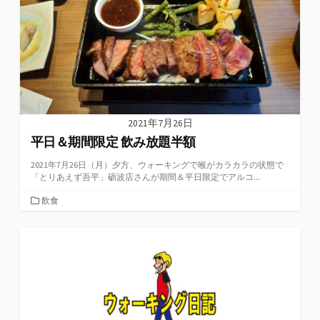
2021年7月26日
平日＆期間限定 飲み放題半額
2021年7月26日（月）夕方、ウォーキングで喉がカラカラの状態で
「とりあえず吾平」砺波店さんが期間＆平日限定でアルコ...
カ
飲食
テ
ゴ
リ
ー