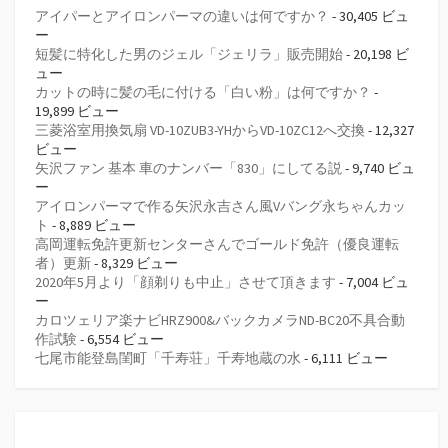
アイパーとアイロンパーマの違いは何ですか？
- 30,405 ビュ
ー
短髪に特化した男のジェル「ジェリラ」販売開始
- 20,198 ビ
ュー
カットの時に髪の毛に付ける「白い粉」は何ですか？
-
19,899 ビュー
三菱浴室用換気扇 VD-10ZUB3-YHからVD-10ZC12へ交換
- 12,327
ビュー
矢沢ファン 基本 車のナンバー「830」にしてる説
- 9,740 ビュ
ー
アイロンパーマで作る矢沢永吉さん風Vバング永ちゃんカッ
ト
- 8,889 ビュー
高岡運転免許更新センターさんでゴールド免許（優良運転
者）更新
- 8,329 ビュー
2020年5月より「顔剃りも中止」させて頂きます
- 7,004 ビュ
ー
カロツェリア楽ナビHRZ900&バックカメラND-BC20不具合動
作試験
- 6,554 ビュー
七尾市能登島閨町「千寿荘」千寿地蔵の水
- 6,111 ビュー