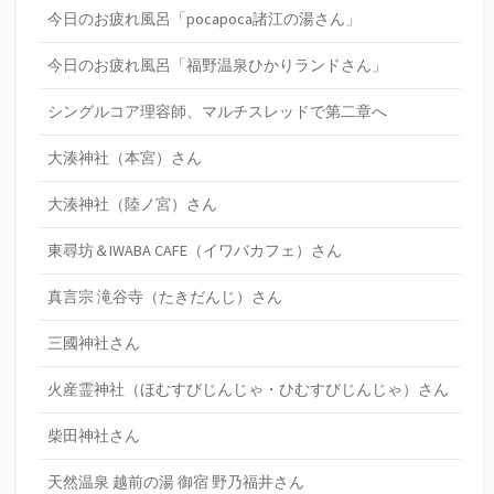
今日のお疲れ風呂「pocapoca諸江の湯さん」
今日のお疲れ風呂「福野温泉ひかりランドさん」
シングルコア理容師、マルチスレッドで第二章へ
大湊神社（本宮）さん
大湊神社（陸ノ宮）さん
東尋坊＆IWABA CAFE（イワバカフェ）さん
真言宗 滝谷寺（たきだんじ）さん
三國神社さん
火産霊神社（ほむすびじんじゃ・ひむすびじんじゃ）さん
柴田神社さん
天然温泉 越前の湯 御宿 野乃福井さん