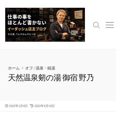
コ
ン
テ
ン
検
メ
ツ
索
ニ
へ
切
ュ
ス
り
ー
替
キ
え
ッ
プ
ホーム
>
オフ
/
温泉・銭湯
天然温泉剱の湯 御宿 野乃
公
最
2022年1月4日
2022年3月14日
開
終
日
更