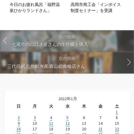
今日のお疲れ風呂「福野温
高岡市商工会「インボイス
泉ひかりランドさん」
制度セミナー」を受講
前の投稿
七尾市の山口水産さんの生牡蠣を購入
次の投稿
三代目網元 魚鮮水産 富山総曲輪店さん
2022年1月
日
月
火
水
木
金
土
1
2
3
4
5
6
7
8
9
10
11
12
13
14
15
16
17
18
19
20
21
22