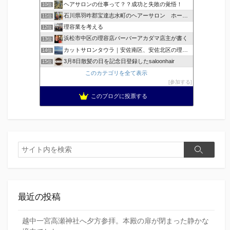
ヘアサロンの仕事って？？成功と失敗の覚悟！
10位
石川県羽咋郡宝達志水町のヘアーサロン ホープヘアーズ
11位
理容業を考える
12位
浜松市中区の理容店バーバーアカダマ店主が書く
13位
カットサロンタウラ｜安佐南区、安佐北区の理美容院
14位
3月8日散髪の日を記念日登録したsaloonhair
15位
このカテゴリを全て表示
参加する
このブログに投票する
検
検
索
索
最近の投稿
越中一宮高瀬神社へ夕方参拝。本殿の扉が閉まった静かな