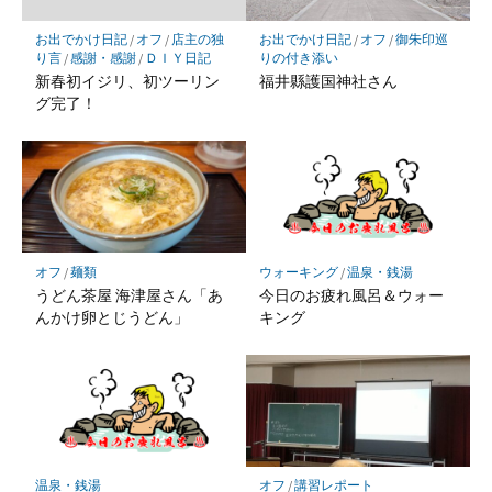
に
保
お出でかけ日記
/
オフ
/
店主の独
お出でかけ日記
/
オフ
/
御朱印巡
存
り言
/
感謝・感謝
/
ＤＩＹ日記
りの付き添い
新春初イジリ、初ツーリン
福井縣護国神社さん
グ完了！
オフ
/
麺類
ウォーキング
/
温泉・銭湯
うどん茶屋 海津屋さん「あ
今日のお疲れ風呂＆ウォー
んかけ卵とじうどん」
キング
温泉・銭湯
オフ
/
講習レポート