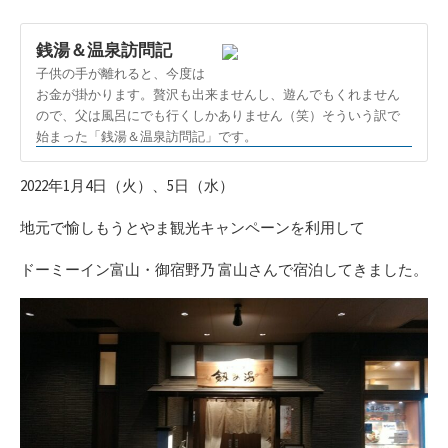
新
日
銭湯＆温泉訪問記
子供の手が離れると、今度は
お金が掛かります。贅沢も出来ませんし、遊んでもくれません
ので、父は風呂にでも行くしかありません（笑）そういう訳で
始まった「銭湯＆温泉訪問記」です。
2022年1月4日（火）、5日（水）
地元で愉しもうとやま観光キャンペーンを利用して
ドーミーイン富山・御宿野乃 富山さんで宿泊してきました。