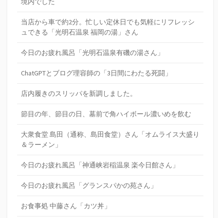
境内でした
当店から車で約2分。忙しい定休日でも気軽にリフレッシ
ュできる「光明石温泉 福岡の湯」さん
今日のお疲れ風呂「光明石温泉有磯の湯さん」
ChatGPTとブログ理容師の「3日間にわたる死闘」
店内履きのスリッパを新調しました。
節目の年、節目の日、墓前で角ハイボール濃いめを飲む
大衆食堂 島田（通称、島田食堂）さん「オムライス大盛り
＆ラーメン」
今日のお疲れ風呂「神通峡岩稲温泉 楽今日館さん」
今日のお疲れ風呂「グランスパかの苑さん」
お食事処 中藤さん「カツ丼」