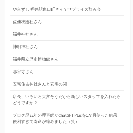
や台ずし 福井駅東口町さんでサプライズ飲み会
佐佳枝廼社さん
福井神社さん
神明神社さん
福井県立歴史博物館さん
那谷寺さん
安宅住吉神社さんと安宅の関
店長、いろいろ大変そうだから新しいスタッフを入れたら
どうですか？
ブログ歴22年の理容師がChatGPT Plusを1か月使った結果、
便利すぎて寿命が縮みました（笑）