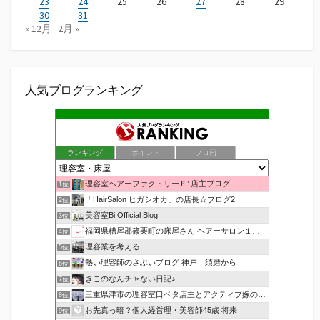
23
24
25
26
27
28
29
30
31
« 12月
2月 »
人気ブログランキング
ランキング
ポイント
ブロ画
理容室ヘアーファクトリーＥ’ 店主ブログ
1位
「HairSalon ヒガシオカ」の店長☆ブログ2
2位
美容室Bi Official Blog
3位
福岡県糟屋郡篠栗町の床屋さん ヘアーサロン１２３公式ブログ
4位
理容業を考える
5位
熱い理容師のさぶいブログ 神戸 須磨から
6位
きこのなんチャない日記♪
7位
三重県津市の理容室口ベタ店主とアクティブ嫁のblog
8位
お先真っ暗？個人経営理・美容師45歳 将来
9位