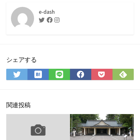
e-dash
Twitter
Facebook
Instagram
シェアする
は
Fee
Twitter
LINE
Facebook
Pocket
て
で
で
で
で
に
な
購
シ
シ
シ
保
ブ
読
ェ
ェ
ェ
存
ッ
ア
ア
ア
関連投稿
ク
マ
ー
ク