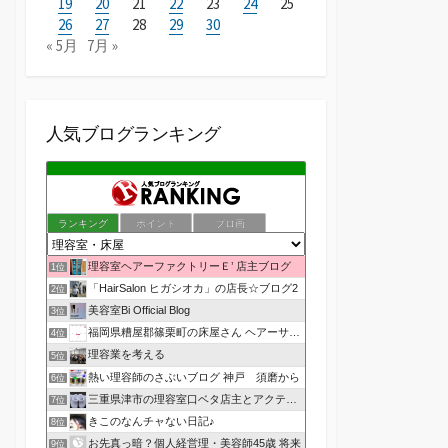
19
20
21
22
23
24
25
26
27
28
29
30
« 5月
7月 »
人気ブログランキング
ランキング
ポイント
ブロ画
理容室ヘアーファクトリーＥ’ 店主ブログ
1位
「HairSalon ヒガシオカ」の店長☆ブログ2
2位
美容室Bi Official Blog
3位
福岡県糟屋郡篠栗町の床屋さん ヘアーサロン１２３公式ブログ
4位
理容業を考える
5位
熱い理容師のさぶいブログ 神戸 須磨から
6位
三重県津市の理容室口ベタ店主とアクティブ嫁のblog
7位
きこのなんチャない日記♪
8位
お先真っ暗？個人経営理・美容師45歳 将来
9位