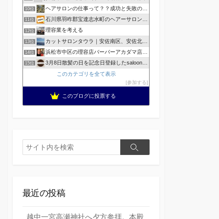
ヘアサロンの仕事って？？成功と失敗の覚悟！
10位
石川県羽咋郡宝達志水町のヘアーサロン ホープヘアーズ
11位
理容業を考える
12位
カットサロンタウラ｜安佐南区、安佐北区の理美容院
13位
浜松市中区の理容店バーバーアカダマ店主が書く
14位
3月8日散髪の日を記念日登録したsaloonhair
15位
このカテゴリを全て表示
参加する
このブログに投票する
検
検
索
索
最近の投稿
越中一宮高瀬神社へ夕方参拝。本殿