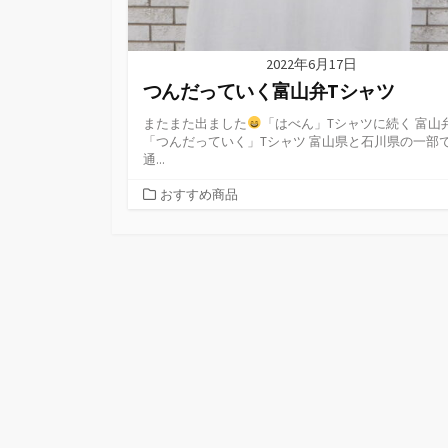
2022年6月17日
つんだっていく富山弁Tシャツ
またまた出ました
「はべん」Tシャツに続く 富山
「つんだっていく」Tシャツ 富山県と石川県の一部
通...
カ
おすすめ商品
テ
ゴ
リ
ー