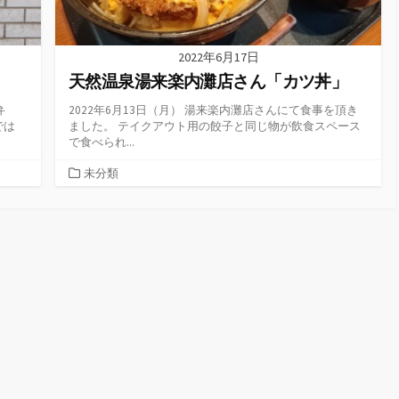
2022年6月17日
天然温泉湯来楽内灘店さん「カツ丼」
弁
2022年6月13日（月） 湯来楽内灘店さんにて食事を頂き
では
ました。 テイクアウト用の餃子と同じ物が飲食スペース
で食べられ...
カ
未分類
テ
ゴ
リ
ー