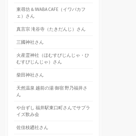
東尋坊＆IWABA CAFE（イワバカフ
ェ）さん
真言宗 滝谷寺（たきだんじ）さん
三國神社さん
火産霊神社（ほむすびじんじゃ・ひ
むすびじんじゃ）さん
柴田神社さん
天然温泉 越前の湯 御宿 野乃福井さ
ん
や台ずし 福井駅東口町さんでサプラ
イズ飲み会
佐佳枝廼社さん