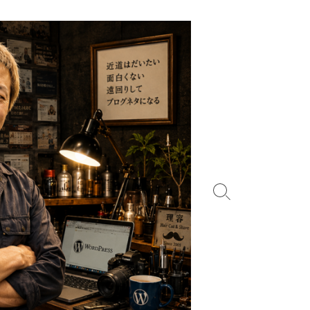
検
索
切
り
替
え