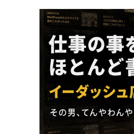
コ
ン
テ
ン
ツ
へ
ス
キ
ッ
プ