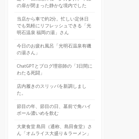
の扉が閉まった静かな境内でした
当店から車で約2分。忙しい定休日
でも気軽にリフレッシュできる「光
明石温泉 福岡の湯」さん
今日のお疲れ風呂「光明石温泉有磯
の湯さん」
ChatGPTとブログ理容師の「3日間に
わたる死闘」
店内履きのスリッパを新調しまし
た。
節目の年、節目の日、墓前で角ハイ
ボール濃いめを飲む
大衆食堂 島田（通称、島田食堂）さ
ん「オムライス大盛り＆ラーメン」