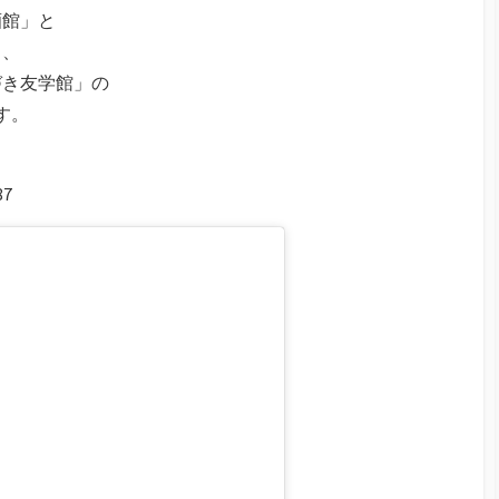
酒館」と
」、
づき友学館」の
す。
7