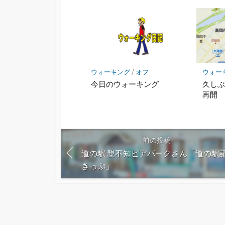
ウォーキング
/
オフ
ウォー
今日のウォーキング
久し
再開
前の投稿
道の駅 親不知ピアパークさん「道の駅
きっぷ」