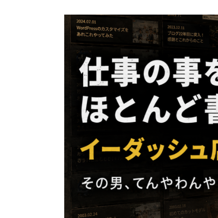
コ
ン
テ
ン
ツ
へ
ス
キ
ッ
プ