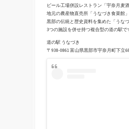
ビール工場併設レストラン「宇奈月麦
地元の農産物直売所「うなづき食菜館
黒部の伝統と歴史資料を集めた「うな
3つの施設を併せ持つ複合型の道の駅で
道の駅 うなづき
〒938-0861 富山県黒部市宇奈月町下立68