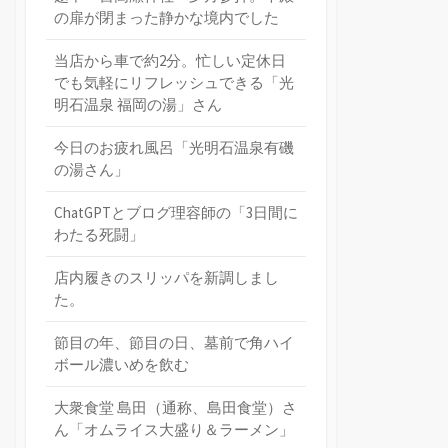
の扉が閉まった静かな境内でした
当店から車で約2分。忙しい定休日
でも気軽にリフレッシュできる「光
明石温泉 福岡の湯」さん
今日のお疲れ風呂「光明石温泉有磯
の湯さん」
ChatGPTとブログ理容師の「3日間に
わたる死闘」
店内履きのスリッパを新調しまし
た。
節目の年、節目の日、墓前で角ハイ
ボール濃いめを飲む
大衆食堂 島田（通称、島田食堂）さ
ん「オムライス大盛り＆ラーメン」