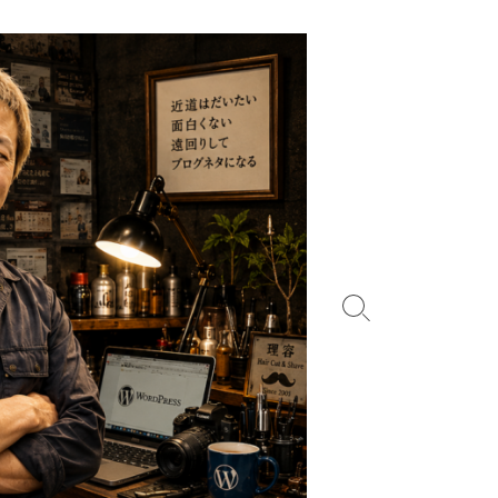
検
索
切
り
替
え