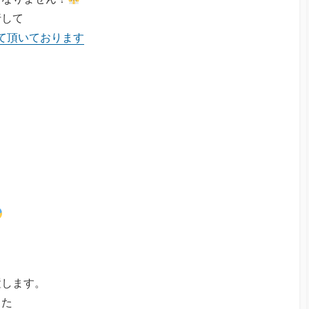
行して
て頂いております
置します。
した