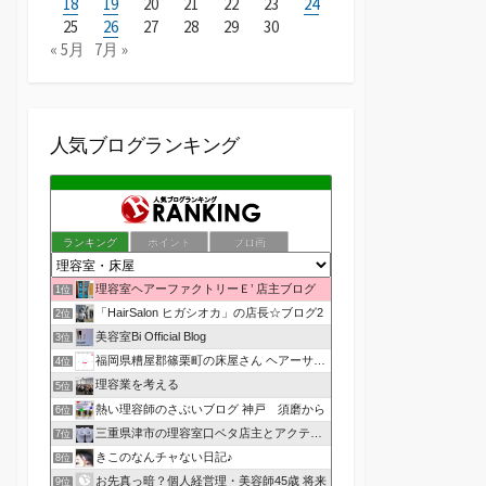
18
19
20
21
22
23
24
25
26
27
28
29
30
« 5月
7月 »
人気ブログランキング
ランキング
ポイント
ブロ画
理容室ヘアーファクトリーＥ’ 店主ブログ
1位
「HairSalon ヒガシオカ」の店長☆ブログ2
2位
美容室Bi Official Blog
3位
福岡県糟屋郡篠栗町の床屋さん ヘアーサロン１２３公式ブログ
4位
理容業を考える
5位
熱い理容師のさぶいブログ 神戸 須磨から
6位
三重県津市の理容室口ベタ店主とアクティブ嫁のblog
7位
きこのなんチャない日記♪
8位
お先真っ暗？個人経営理・美容師45歳 将来
9位