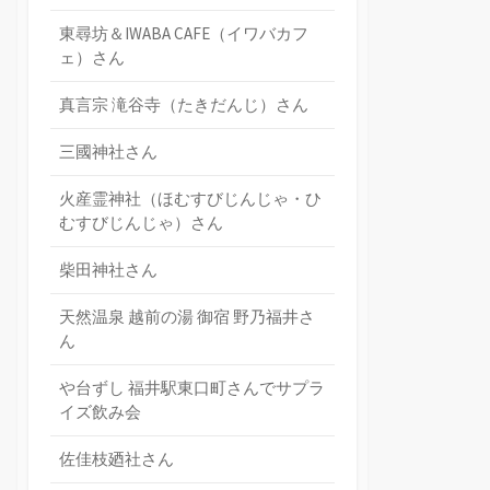
東尋坊＆IWABA CAFE（イワバカフ
ェ）さん
真言宗 滝谷寺（たきだんじ）さん
三國神社さん
火産霊神社（ほむすびじんじゃ・ひ
むすびじんじゃ）さん
柴田神社さん
天然温泉 越前の湯 御宿 野乃福井さ
ん
や台ずし 福井駅東口町さんでサプラ
イズ飲み会
佐佳枝廼社さん