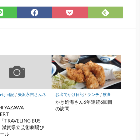
Feedly
LINE
Facebook
Pocket
で
で
で
に
購
シ
シ
保
読
ェ
ェ
存
ア
ア
かけ日記
/
矢沢永吉さんネ
お出でかけ日記
/
ランチ
/
飲食
かき処海さん6年連続6回目
HI YAZAWA
の訪問
ERT
「TRAVELING BUS
7」滋賀県立芸術劇場び
ホール