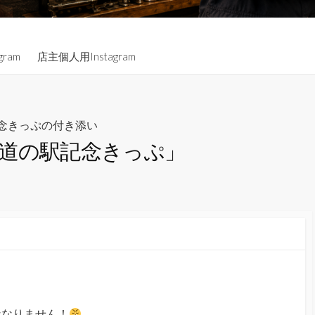
gram
店主個人用Instagram
念きっぷの付き添い
「道の駅記念きっぷ」
ななりません！