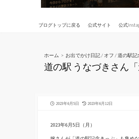
ブログトップに戻る
公式サイト
公式Insta
ホーム
>
お出でかけ日記
/
オフ
/
道の駅記
道の駅 うなづきさん
公
最
2023年6月5日
2023年6月12日
開
終
日
更
新
2023年6月5日（月）
日
嫁さんが「道の駅記念きっぷ」も集め