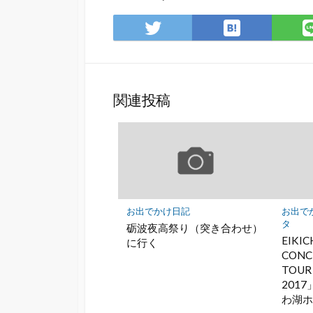
は
Twitter
て
で
な
シ
ブ
ェ
ッ
ア
関連投稿
ク
マ
ー
ク
に
保
存
お出でかけ日記
お出で
タ
砺波夜高祭り（突き合わせ）
EIKIC
に行く
CONC
TOUR
201
わ湖