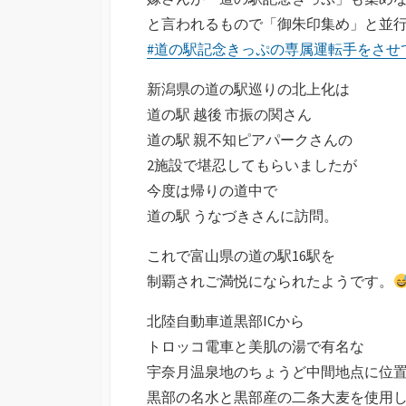
と言われるもので「御朱印集め」と並
#道の駅記念きっぷの専属運転手をさせ
新潟県の道の駅巡りの北上化は
道の駅 越後 市振の関さん
道の駅 親不知ピアパークさんの
2施設で堪忍してもらいましたが
今度は帰りの道中で
道の駅 うなづきさんに訪問。
これで富山県の道の駅16駅を
制覇されご満悦になられたようです。
北陸自動車道黒部ICから
トロッコ電車と美肌の湯で有名な
宇奈月温泉地のちょうど中間地点に位
黒部の名水と黒部産の二条大麦を使用