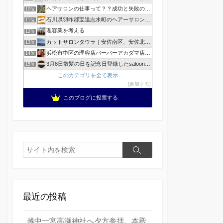
ヘアサロンの仕事って？？成功と失敗の覚悟！
10位
石川県羽咋郡宝達志水町のヘアーサロン ホープヘアーズ
11位
理容業を考える
12位
カットサロンタウラ｜安佐南区、安佐北区の理美容院
13位
浜松市中区の理容店バーバーアカダマ店主が書く
14位
3月8日散髪の日を記念日登録したsaloonhair
15位
このカテゴリを全て表示
参加する
このブログに投票する
検
検
索
索
最近の投稿
越中一宮高瀬神社へ夕方参拝。本殿