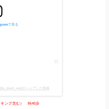
agramで見る
_dash_net)がシェアした投稿
ング含む） 8640歩