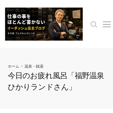
コ
ン
テ
ン
検
メ
ツ
索
ニ
へ
切
ュ
ス
り
ー
替
キ
え
ッ
プ
ホーム
>
温泉・銭湯
今日のお疲れ風呂「福野温泉
ひかりランドさん」