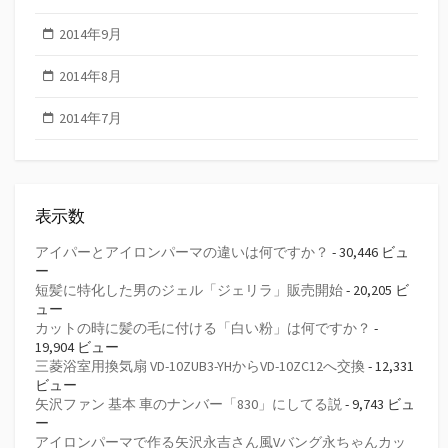
2014年9月
2014年8月
2014年7月
表示数
アイパーとアイロンパーマの違いは何ですか？
- 30,446 ビュ
ー
短髪に特化した男のジェル「ジェリラ」販売開始
- 20,205 ビ
ュー
カットの時に髪の毛に付ける「白い粉」は何ですか？
-
19,904 ビュー
三菱浴室用換気扇 VD-10ZUB3-YHからVD-10ZC12へ交換
- 12,331
ビュー
矢沢ファン 基本 車のナンバー「830」にしてる説
- 9,743 ビュ
ー
アイロンパーマで作る矢沢永吉さん風Vバング永ちゃんカッ