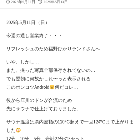
公
最
2025年5月11日
2025年5月13日
開
終
日
更
新
2025年5月11日（日）
日
今週の通し営業終了・・・
リフレッシュのため福野ひかりランドさんへ
いや、しかし…
また、撮った写真全部保存されてないの…
でも翌朝に何故かしれ〜っと表示される
このポンコツAndroid
何だコレ…
後から庄川のドンが合流のため
先にサウナで仕上げておりました。
サウナ温度は県内屈指の120℃超えで一旦124℃まで上がりま
した
12分、10分、5分、合計27分の3セット