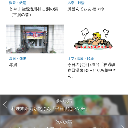
温泉・銭湯
温泉・銭湯
とやま自然活用村 古洞の湯
風呂んてぃあ 福々ゆ
（古洞の森）
温泉・銭湯
オフ
/
温泉・銭湯
赤湯
今日のお疲れ風呂「神通峡
春日温泉 ゆ〜とりあ越中さ
ん」
前の投稿
料理旅館 万水閣さん「平日限定ランチ」
次の投稿