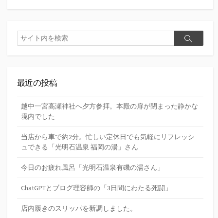
検
検
索
索
最近の投稿
越中一宮高瀬神社へ夕方参拝。本殿の扉が閉まった静かな
境内でした
当店から車で約2分。忙しい定休日でも気軽にリフレッシ
ュできる「光明石温泉 福岡の湯」さん
今日のお疲れ風呂「光明石温泉有磯の湯さん」
ChatGPTとブログ理容師の「3日間にわたる死闘」
店内履きのスリッパを新調しました。