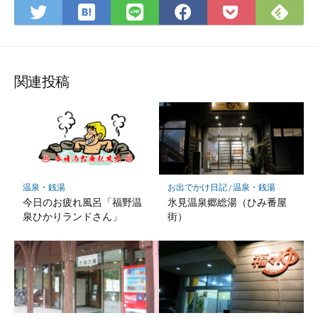
は
Fee
Twitter
LINE
Facebook
Pocket
て
で
で
で
で
に
な
購
シ
シ
シ
保
ブ
読
ェ
ェ
ェ
存
ッ
ア
ア
ア
関連投稿
ク
マ
ー
ク
に
保
温泉・銭湯
お出でかけ日記
/
温泉・銭湯
存
今日のお疲れ風呂「福野温
氷見温泉郷総湯（ひみ番屋
泉ひかりランドさん」
街）