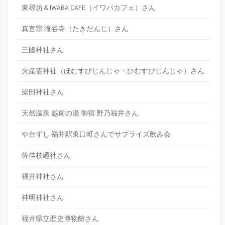
東尋坊＆IWABA CAFE（イワバカフェ）さん
真言宗 滝谷寺（たきだんじ）さん
三國神社さん
火産霊神社（ほむすびじんじゃ・ひむすびじんじゃ）さん
柴田神社さん
天然温泉 越前の湯 御宿 野乃福井さん
や台ずし 福井駅東口町さんでサプライズ飲み会
佐佳枝廼社さん
福井神社さん
神明神社さん
福井県立歴史博物館さん