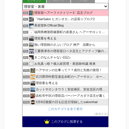
ランキング
ポイント
ブロ画
理容室ヘアーファクトリーＥ’ 店主ブログ
1位
「HairSalon ヒガシオカ」の店長☆ブログ2
2位
美容室Bi Official Blog
3位
福岡県糟屋郡篠栗町の床屋さん ヘアーサロン１２３公式ブログ
4位
理容業を考える
5位
熱い理容師のさぶいブログ 神戸 須磨から
6位
三重県津市の理容室口ベタ店主とアクティブ嫁のblog
7位
きこのなんチャない日記♪
8位
お先真っ暗？個人経営理・美容師45歳 将来
9位
ヘアサロンの仕事って？？成功と失敗の覚悟！
10位
石川県羽咋郡宝達志水町のヘアーサロン ホープヘアーズ
11位
理容業を考える
12位
カットサロンタウラ｜安佐南区、安佐北区の理美容院
13位
浜松市中区の理容店バーバーアカダマ店主が書く
14位
3月8日散髪の日を記念日登録したsaloonhair
15位
このカテゴリを全て表示
参加する
このブログに投票する