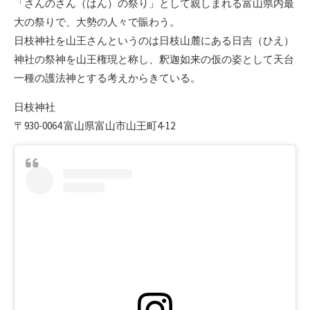
「さんのさん（はん）の祭り」として親しまれる富山県内最
大の祭りで、大勢の人々で賑わう。
日枝神社を山王さんというのは日枝山麓にある日吉（ひえ）
神社の祭神を山王権現と称し、釈迦如来の仮の姿として天台
一種の護法神とする考えからきている。
日枝神社
〒930-0064 富山県富山市山王町4-12