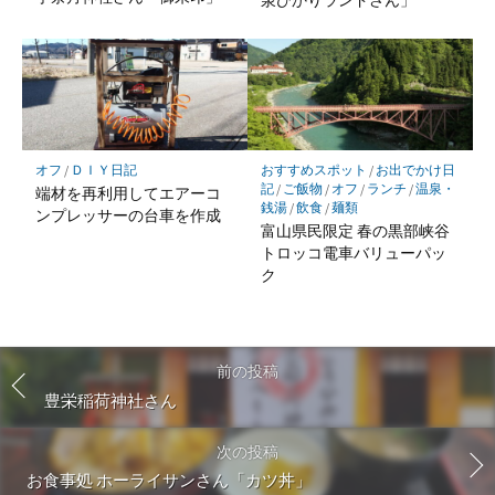
オフ
/
ＤＩＹ日記
おすすめスポット
/
お出でかけ日
記
/
ご飯物
/
オフ
/
ランチ
/
温泉・
端材を再利用してエアーコ
銭湯
/
飲食
/
麺類
ンプレッサーの台車を作成
富山県民限定 春の黒部峡谷
トロッコ電車バリューパッ
ク
前の投稿
豊栄稲荷神社さん
次の投稿
お食事処 ホーライサンさん「カツ丼」