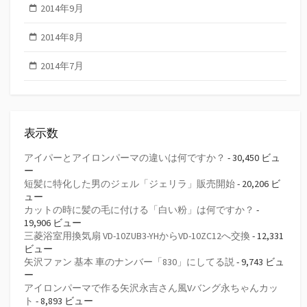
2014年9月
2014年8月
2014年7月
表示数
アイパーとアイロンパーマの違いは何ですか？
- 30,450 ビュ
ー
短髪に特化した男のジェル「ジェリラ」販売開始
- 20,206 ビ
ュー
カットの時に髪の毛に付ける「白い粉」は何ですか？
-
19,906 ビュー
三菱浴室用換気扇 VD-10ZUB3-YHからVD-10ZC12へ交換
- 12,331
ビュー
矢沢ファン 基本 車のナンバー「830」にしてる説
- 9,743 ビュ
ー
アイロンパーマで作る矢沢永吉さん風Vバング永ちゃんカッ
ト
- 8,893 ビュー