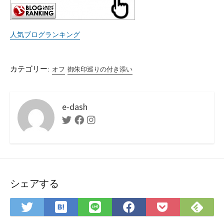
人気ブログランキング
カテゴリー:
オフ
御朱印巡りの付き添い
e-dash
Twitter
Facebook
Instagram
シェアする
は
Fee
Twitter
LINE
Facebook
Pocket
て
で
で
で
で
に