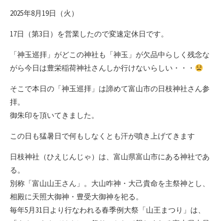
新
2025年8月19日（火）
日
17日（第3日）を営業したので変速定休日です。
「神玉巡拝」がどこの神社も「神玉」が欠品中らしく残念な
がら今日は豊栄稲荷神社さんしか行けないらしい・・・
そこで本日の「神玉巡拝」は諦めて富山市の日枝神社さん参
拝。
御朱印を頂いてきました。
この日も猛暑日で何もしなくとも汗が噴き上げてきます
日枝神社（ひえじんじゃ）は、富山県富山市にある神社であ
る。
別称「富山山王さん」。大山咋神・大己貴命を主祭神とし、
相殿に天照大御神・豊受大御神を祀る。
毎年5月31日より行なわれる春季例大祭「山王まつり」は、