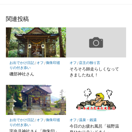
な
購
シ
シ
シ
保
ブ
読
ェ
ェ
ェ
存
ッ
ア
ア
ア
関連投稿
ク
マ
ー
ク
に
保
お出でかけ日記
/
オフ
/
御朱印巡
オフ
/
店主の独り言
存
りの付き添い
そろそろ師走らしくなって
磯部神社さん
きましたねえ！
お出でかけ日記
/
オフ
/
御朱印巡
オフ
/
温泉・銭湯
りの付き添い
今日のお疲れ風呂「福野温
宇奈月神社さん「御朱印」
泉ひかりランドさん」