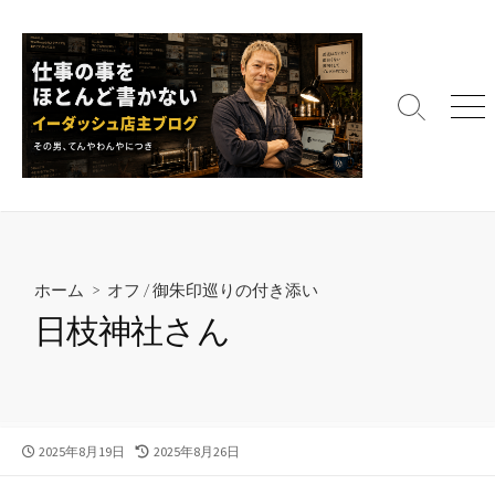
コ
ン
テ
ン
検
メ
ツ
索
ニ
へ
切
ュ
ス
り
ー
替
キ
え
ッ
プ
ホーム
>
オフ
/
御朱印巡りの付き添い
日枝神社さん
公
最
2025年8月19日
2025年8月26日
開
終
日
更