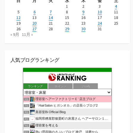
日
月
火
水
木
金
土
1
2
3
4
5
6
7
8
9
10
11
12
13
14
15
16
17
18
19
20
21
22
23
24
25
26
27
28
29
30
31
« 9月
11月 »
人気ブログランキング
ランキング
ポイント
ブロ画
理容室ヘアーファクトリーＥ’ 店主ブログ
1位
「HairSalon ヒガシオカ」の店長☆ブログ2
2位
美容室Bi Official Blog
3位
福岡県糟屋郡篠栗町の床屋さん ヘアーサロン１２３公式ブログ
4位
理容業を考える
5位
熱い理容師のさぶいブログ 神戸 須磨から
6位