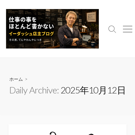
コ
ン
テ
ン
検
メ
ツ
索
ニ
へ
切
ュ
ス
り
ー
替
キ
え
ッ
プ
ホーム
>
Daily Archive:
2025年10月12日