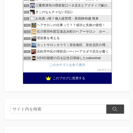
三重県津市の理容室口ベタ店主とアクティブ嫁のblog
7位
きこのなんチャない日記♪
8位
お先真っ暗？個人経営理・美容師45歳 将来
9位
ヘアサロンの仕事って？？成功と失敗の覚悟！
10位
石川県羽咋郡宝達志水町のヘアーサロン ホープヘアーズ
11位
理容業を考える
12位
カットサロンタウラ｜安佐南区、安佐北区の理美容院
13位
浜松市中区の理容店バーバーアカダマ店主が書く
14位
3月8日散髪の日を記念日登録したsaloonhair
15位
このカテゴリを全て表示
参加する
このブログに投票する
検
検
索
索