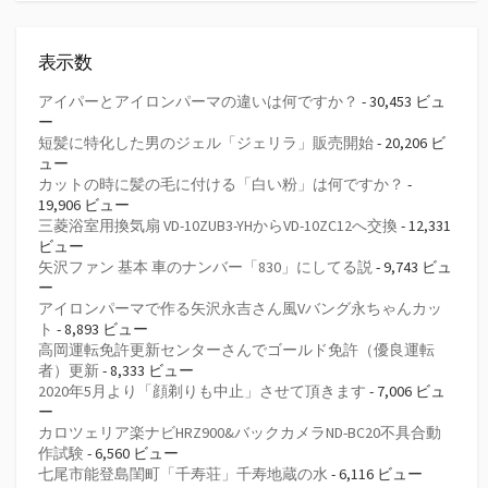
表示数
アイパーとアイロンパーマの違いは何ですか？
- 30,453 ビュ
ー
短髪に特化した男のジェル「ジェリラ」販売開始
- 20,206 ビ
ュー
カットの時に髪の毛に付ける「白い粉」は何ですか？
-
19,906 ビュー
三菱浴室用換気扇 VD-10ZUB3-YHからVD-10ZC12へ交換
- 12,331
ビュー
矢沢ファン 基本 車のナンバー「830」にしてる説
- 9,743 ビュ
ー
アイロンパーマで作る矢沢永吉さん風Vバング永ちゃんカッ
ト
- 8,893 ビュー
高岡運転免許更新センターさんでゴールド免許（優良運転
者）更新
- 8,333 ビュー
2020年5月より「顔剃りも中止」させて頂きます
- 7,006 ビュ
ー
カロツェリア楽ナビHRZ900&バックカメラND-BC20不具合動
作試験
- 6,560 ビュー
七尾市能登島閨町「千寿荘」千寿地蔵の水
- 6,116 ビュー