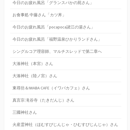
今日のお疲れ風呂「グランスパかの苑さん」
お食事処 中藤さん「カツ丼」
今日のお疲れ風呂「pocapoca諸江の湯さん」
今日のお疲れ風呂「福野温泉ひかりランドさん」
シングルコア理容師、マルチスレッドで第二章へ
大湊神社（本宮）さん
大湊神社（陸ノ宮）さん
東尋坊＆IWABA CAFE（イワバカフェ）さん
真言宗 滝谷寺（たきだんじ）さん
三國神社さん
火産霊神社（ほむすびじんじゃ・ひむすびじんじゃ）さん