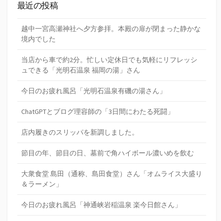
最近の投稿
越中一宮高瀬神社へ夕方参拝。本殿の扉が閉まった静かな
境内でした
当店から車で約2分。忙しい定休日でも気軽にリフレッシ
ュできる「光明石温泉 福岡の湯」さん
今日のお疲れ風呂「光明石温泉有磯の湯さん」
ChatGPTとブログ理容師の「3日間にわたる死闘」
店内履きのスリッパを新調しました。
節目の年、節目の日、墓前で角ハイボール濃いめを飲む
大衆食堂 島田（通称、島田食堂）さん「オムライス大盛り
＆ラーメン」
今日のお疲れ風呂「神通峡岩稲温泉 楽今日館さん」