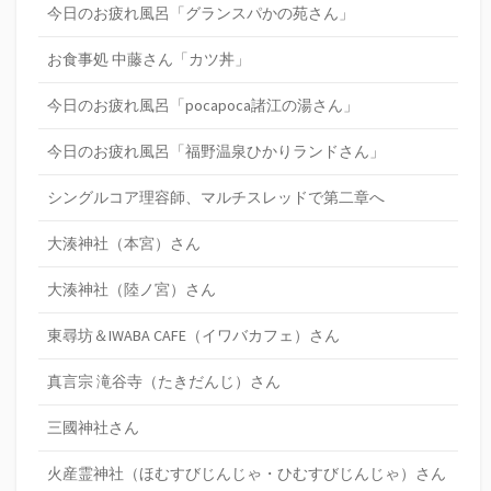
今日のお疲れ風呂「グランスパかの苑さん」
お食事処 中藤さん「カツ丼」
今日のお疲れ風呂「pocapoca諸江の湯さん」
今日のお疲れ風呂「福野温泉ひかりランドさん」
シングルコア理容師、マルチスレッドで第二章へ
大湊神社（本宮）さん
大湊神社（陸ノ宮）さん
東尋坊＆IWABA CAFE（イワバカフェ）さん
真言宗 滝谷寺（たきだんじ）さん
三國神社さん
火産霊神社（ほむすびじんじゃ・ひむすびじんじゃ）さん