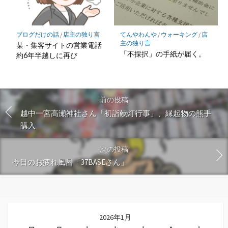
ブログだけの話
/
店主の独り言
てんやわんや
/
ウォーキング
/
店
主の独り言
某・集客サイトの営業電話
「不採択」の手紙が届く。
約6年半越しに再び
前の投稿
越中一宮高瀬神社さん「初詣献灯行事」、縁起物の熊手
購入
次の投稿
今日のお疲れ風呂「37BASEさん」
2026年1月