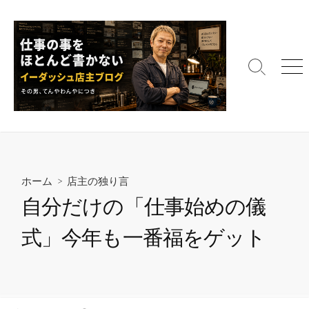
コ
ン
テ
ン
検
メ
ツ
索
ニ
へ
切
ュ
ス
り
ー
替
キ
え
ッ
プ
ホーム
>
店主の独り言
自分だけの「仕事始めの儀
式」今年も一番福をゲット