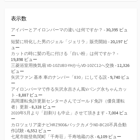
表示数
アイパーとアイロンパーマの違いは何ですか？
- 30,395 ビュ
ー
短髪に特化した男のジェル「ジェリラ」販売開始
- 20,197 ビ
ュー
カットの時に髪の毛に付ける「白い粉」は何ですか？
-
19,898 ビュー
三菱浴室用換気扇 VD-10ZUB3-YHからVD-10ZC12へ交換
- 12,326
ビュー
矢沢ファン 基本 車のナンバー「830」にしてる説
- 9,740 ビュ
ー
アイロンパーマで作る矢沢永吉さん風Vバング永ちゃんカッ
ト
- 8,887 ビュー
高岡運転免許更新センターさんでゴールド免許（優良運転
者）更新
- 8,328 ビュー
2020年5月より「顔剃りも中止」させて頂きます
- 7,004 ビュ
ー
カロツェリア楽ナビHRZ900&バックカメラND-BC20不具合動
作試験
- 6,552 ビュー
七尾市能登島閨町「千寿荘」千寿地蔵の水
- 6,109 ビュー