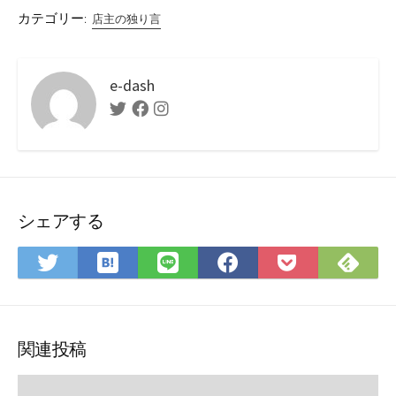
カテゴリー:
店主の独り言
e-dash
Twitter
Facebook
Instagram
シェアする
は
Fee
Twitter
LINE
Facebook
Pocket
て
で
で
で
で
に
な
購
シ
シ
シ
保
ブ
読
ェ
ェ
ェ
存
ッ
ア
ア
ア
関連投稿
ク
マ