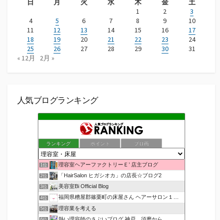
日
月
火
水
木
金
土
1
2
3
4
5
6
7
8
9
10
11
12
13
14
15
16
17
18
19
20
21
22
23
24
25
26
27
28
29
30
31
« 12月
2月 »
人気ブログランキング
ランキング
ポイント
ブロ画
理容室ヘアーファクトリーＥ’ 店主ブログ
1位
「HairSalon ヒガシオカ」の店長☆ブログ2
2位
美容室Bi Official Blog
3位
福岡県糟屋郡篠栗町の床屋さん ヘアーサロン１２３公式ブログ
4位
理容業を考える
5位
熱い理容師のさぶいブログ 神戸 須磨から
6位