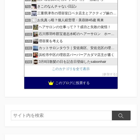
きこのなんチャない日記♪
7位
三重県津市の理容室口ベタ店主とアクティブ嫁のblog
8位
お先真っ暗？個人経営理・美容師45歳 将来
9位
ヘアサロンの仕事って？？成功と失敗の覚悟！
10位
石川県羽咋郡宝達志水町のヘアーサロン ホープヘアーズ
11位
理容業を考える
12位
カットサロンタウラ｜安佐南区、安佐北区の理美容院
13位
浜松市中区の理容店バーバーアカダマ店主が書く
14位
3月8日散髪の日を記念日登録したsaloonhair
15位
このカテゴリを全て表示
参加する
このブログに投票する
検
検
索
索