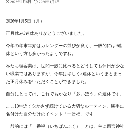
公
最
2026年1月5日
2026年1月6日
開
終
日
更
新
2026年1月5日（月）
日
正月休み5連休ありがとうございました。
今年の年末年始はカレンダーの並びが良く、一般的には9連
休という方も多かったようですね。
私たち理容業は、世間一般に比べるとどうしても休日が少な
い職業ではありますが、今年は珍しく5連休というまとまっ
た正月休みをいただくことができました。
自分にとっては、これでもかなり「多いほう」の連休です。
ここ10年近く欠かさず続けている大切なルーティン、勝手に
名付けた自分だけのイベント「一番福」です。
一般的には「一番福（いちばんふく）」とは、主に西宮神社