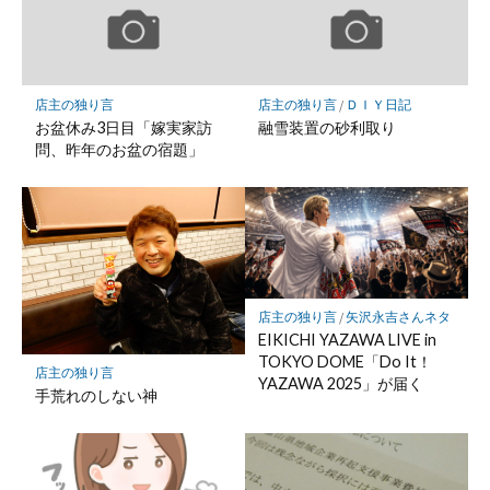
ー
ク
に
保
店主の独り言
店主の独り言
/
ＤＩＹ日記
存
お盆休み3日目「嫁実家訪
融雪装置の砂利取り
問、昨年のお盆の宿題」
店主の独り言
/
矢沢永吉さんネタ
EIKICHI YAZAWA LIVE in
TOKYO DOME「Do It！
店主の独り言
YAZAWA 2025」が届く
手荒れのしない神