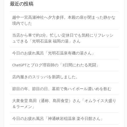
最近の投稿
越中一宮高瀬神社へ夕方参拝。本殿の扉が閉まった静かな
境内でした
当店から車で約2分。忙しい定休日でも気軽にリフレッシ
ュできる「光明石温泉 福岡の湯」さん
今日のお疲れ風呂「光明石温泉有磯の湯さん」
ChatGPTとブログ理容師の「3日間にわたる死闘」
店内履きのスリッパを新調しました。
節目の年、節目の日、墓前で角ハイボール濃いめを飲む
大衆食堂 島田（通称、島田食堂）さん「オムライス大盛り
＆ラーメン」
今日のお疲れ風呂「神通峡岩稲温泉 楽今日館さん」