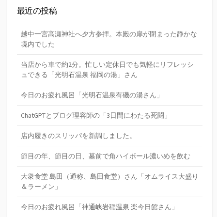
最近の投稿
越中一宮高瀬神社へ夕方参拝。本殿の扉が閉まった静かな
境内でした
当店から車で約2分。忙しい定休日でも気軽にリフレッシ
ュできる「光明石温泉 福岡の湯」さん
今日のお疲れ風呂「光明石温泉有磯の湯さん」
ChatGPTとブログ理容師の「3日間にわたる死闘」
店内履きのスリッパを新調しました。
節目の年、節目の日、墓前で角ハイボール濃いめを飲む
大衆食堂 島田（通称、島田食堂）さん「オムライス大盛り
＆ラーメン」
今日のお疲れ風呂「神通峡岩稲温泉 楽今日館さん」