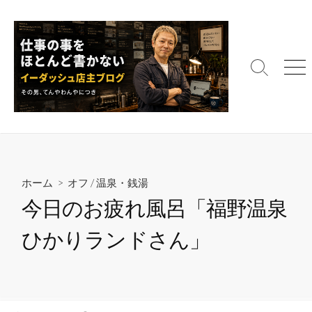
コ
ン
テ
ン
検
メ
ツ
索
ニ
へ
切
ュ
ス
り
ー
替
キ
え
ッ
プ
ホーム
>
オフ
/
温泉・銭湯
今日のお疲れ風呂「福野温泉
ひかりランドさん」