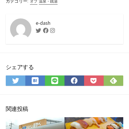
カテゴリー:
オフ
温泉・銭湯
e-dash
Twitter
Facebook
Instagram
シェアする
は
Fee
Twitter
LINE
Facebook
Pocket
て
で
で
で
で
に
な
購
シ
シ
シ
保
ブ
読
ェ
ェ
ェ
存
ッ
ア
ア
ア
関連投稿
ク
マ
ー