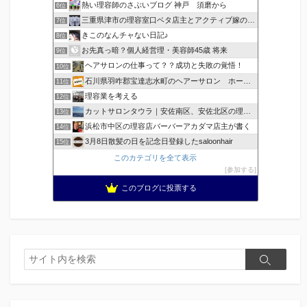
熱い理容師のさぶいブログ 神戸 須磨から
6位
三重県津市の理容室口ベタ店主とアクティブ嫁のblog
7位
きこのなんチャない日記♪
8位
お先真っ暗？個人経営理・美容師45歳 将来
9位
ヘアサロンの仕事って？？成功と失敗の覚悟！
10位
石川県羽咋郡宝達志水町のヘアーサロン ホープヘアーズ
11位
理容業を考える
12位
カットサロンタウラ｜安佐南区、安佐北区の理美容院
13位
浜松市中区の理容店バーバーアカダマ店主が書く
14位
3月8日散髪の日を記念日登録したsaloonhair
15位
このカテゴリを全て表示
参加する
このブログに投票する
検
検
索
索