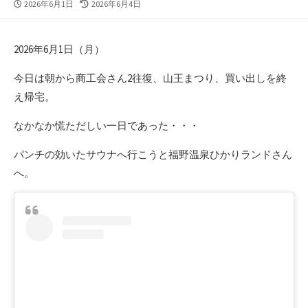
公
最
2026年6月1日
2026年6月4日
開
終
日
更
新
2026年6月1日（月）
日
今日は朝から商工会さん2往復、山王まつり、買い出しを終
え帰宅。
なかなか慌ただしい一日であった・・・
パンチの効いたサウナへ行こうと福野温泉ひかりランドさん
へ。