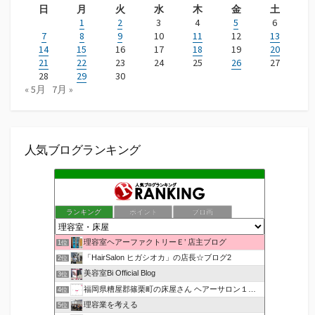
日
月
火
水
木
金
土
1
2
3
4
5
6
7
8
9
10
11
12
13
14
15
16
17
18
19
20
21
22
23
24
25
26
27
28
29
30
« 5月
7月 »
人気ブログランキング
ランキング
ポイント
ブロ画
理容室ヘアーファクトリーＥ’ 店主ブログ
1位
「HairSalon ヒガシオカ」の店長☆ブログ2
2位
美容室Bi Official Blog
3位
福岡県糟屋郡篠栗町の床屋さん ヘアーサロン１２３公式ブログ
4位
理容業を考える
5位