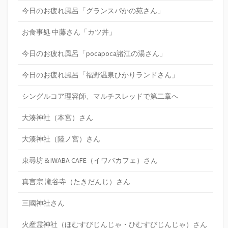
今日のお疲れ風呂「グランスパかの苑さん」
お食事処 中藤さん「カツ丼」
今日のお疲れ風呂「pocapoca諸江の湯さん」
今日のお疲れ風呂「福野温泉ひかりランドさん」
シングルコア理容師、マルチスレッドで第二章へ
大湊神社（本宮）さん
大湊神社（陸ノ宮）さん
東尋坊＆IWABA CAFE（イワバカフェ）さん
真言宗 滝谷寺（たきだんじ）さん
三國神社さん
火産霊神社（ほむすびじんじゃ・ひむすびじんじゃ）さん