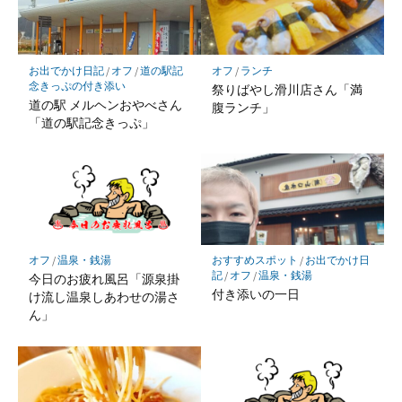
ク
に
保
お出でかけ日記
/
オフ
/
道の駅記
オフ
/
ランチ
存
念きっぷの付き添い
祭りばやし滑川店さん「満
道の駅 メルヘンおやべさん
腹ランチ」
「道の駅記念きっぷ」
オフ
/
温泉・銭湯
おすすめスポット
/
お出でかけ日
記
/
オフ
/
温泉・銭湯
今日のお疲れ風呂「源泉掛
付き添いの一日
け流し温泉しあわせの湯さ
ん」