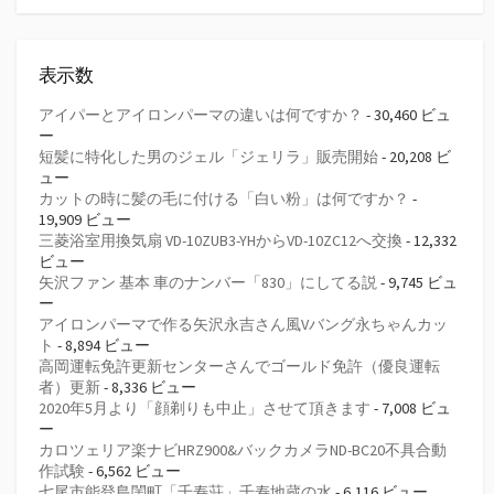
表示数
アイパーとアイロンパーマの違いは何ですか？
- 30,460 ビュ
ー
短髪に特化した男のジェル「ジェリラ」販売開始
- 20,208 ビ
ュー
カットの時に髪の毛に付ける「白い粉」は何ですか？
-
19,909 ビュー
三菱浴室用換気扇 VD-10ZUB3-YHからVD-10ZC12へ交換
- 12,332
ビュー
矢沢ファン 基本 車のナンバー「830」にしてる説
- 9,745 ビュ
ー
アイロンパーマで作る矢沢永吉さん風Vバング永ちゃんカッ
ト
- 8,894 ビュー
高岡運転免許更新センターさんでゴールド免許（優良運転
者）更新
- 8,336 ビュー
2020年5月より「顔剃りも中止」させて頂きます
- 7,008 ビュ
ー
カロツェリア楽ナビHRZ900&バックカメラND-BC20不具合動
作試験
- 6,562 ビュー
七尾市能登島閨町「千寿荘」千寿地蔵の水
- 6,116 ビュー