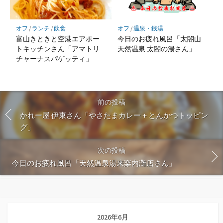
オフ
/
ランチ
/
飲食
オフ
/
温泉・銭湯
富山きときと空港エアポー
今日のお疲れ風呂「太閤山
トキッチンさん「アマトリ
天然温泉 太閤の湯さん」
チャーナスパゲッティ」
前の投稿
かれー屋 伊東さん「やさたまカレー＋とんかつトッピン
グ」
次の投稿
今日のお疲れ風呂「天然温泉湯来楽内灘店さん」
2026年6月