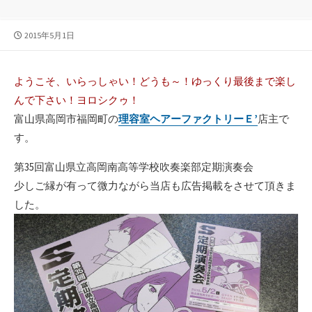
公
2015年5月1日
開
日
ようこそ、いらっしゃい！どうも～！ゆっくり最後まで楽し
んで下さい！ヨロシクゥ！
富山県高岡市福岡町の
理容室ヘアーファクトリーＥ’
店主で
す。
第35回富山県立高岡南高等学校吹奏楽部定期演奏会
少しご縁が有って微力ながら当店も広告掲載をさせて頂きま
した。