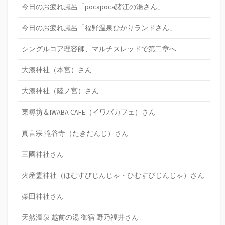
今日のお疲れ風呂「pocapoca諸江の湯さん」
今日のお疲れ風呂「福野温泉ひかりランドさん」
シングルコア理容師、マルチスレッドで第二章へ
大湊神社（本宮）さん
大湊神社（陸ノ宮）さん
東尋坊＆IWABA CAFE（イワバカフェ）さん
真言宗 滝谷寺（たきだんじ）さん
三國神社さん
火産霊神社（ほむすびじんじゃ・ひむすびじんじゃ）さん
柴田神社さん
天然温泉 越前の湯 御宿 野乃福井さん