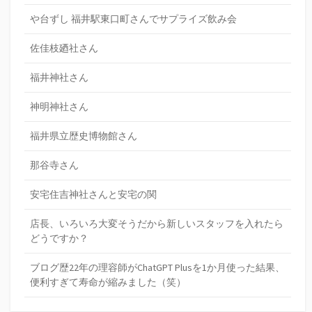
や台ずし 福井駅東口町さんでサプライズ飲み会
佐佳枝廼社さん
福井神社さん
神明神社さん
福井県立歴史博物館さん
那谷寺さん
安宅住吉神社さんと安宅の関
店長、いろいろ大変そうだから新しいスタッフを入れたら
どうですか？
ブログ歴22年の理容師がChatGPT Plusを1か月使った結果、
便利すぎて寿命が縮みました（笑）