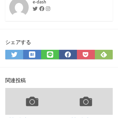
e-dash
Twitter
Facebook
Instagram
シェアする
は
Fee
Twitter
LINE
Facebook
Pocket
て
で
で
で
で
に
な
購
シ
シ
シ
保
ブ
読
ェ
ェ
ェ
存
ッ
ア
ア
ア
関連投稿
ク
マ
ー
ク
に
保