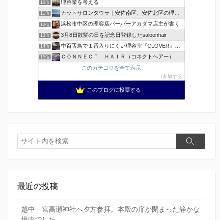
理容業を考える
10位
カットサロンタウラ｜安佐南区、安佐北区の理美容院
11位
浜松市中区の理容店バーバーアカダマ店主が書く
12位
3月8日散髪の日を記念日登録したsaloonhair
13位
中百舌鳥で１番入りにくい理容室『CLOVER』のブログ！ …
14位
ＣＯＮＮＥＣＴ ＨＡＩＲ（コネクトヘアー）
15位
このカテゴリを全て表示
参加する
このブログに投票する
検
検
索
索
最近の投稿
越中一宮高瀬神社へ夕方参拝。本殿の扉が閉まった静かな
境内でした