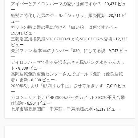
アイパーとアイロンパーマの違いは何ですか？
- 30,477 ビュ
ー
短髪に特化した男のジェル「ジェリラ」販売開始
- 20,211 ビ
ュー
カットの時に髪の毛に付ける「白い粉」は何ですか？
-
19,911 ビュー
三菱浴室用換気扇 VD-10ZUB3-YHからVD-10ZC12へ交換
- 12,333
ビュー
矢沢ファン 基本 車のナンバー「830」にしてる説
- 9,747 ビュ
ー
アイロンパーマで作る矢沢永吉さん風Vバング永ちゃんカッ
ト
- 8,898 ビュー
高岡運転免許更新センターさんでゴールド免許（優良運転
者）更新
- 8,338 ビュー
2020年5月より「顔剃りも中止」させて頂きます
- 7,010 ビュ
ー
カロツェリア楽ナビHRZ900&バックカメラND-BC20不具合動
作試験
- 6,564 ビュー
七尾市能登島閨町「千寿荘」千寿地蔵の水
- 6,117 ビュー