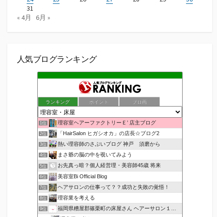
31
« 4月
6月 »
人気ブログランキング
ランキング
ポイント
ブロ画
理容室ヘアーファクトリーＥ’ 店主ブログ
1位
「HairSalon ヒガシオカ」の店長☆ブログ2
2位
熱い理容師のさぶいブログ 神戸 須磨から
3位
まさ爺の脳の中を覗いてみよう
4位
お先真っ暗？個人経営理・美容師45歳 将来
5位
美容室Bi Official Blog
6位
ヘアサロンの仕事って？？成功と失敗の覚悟！
7位
理容業を考える
8位
福岡県糟屋郡篠栗町の床屋さん ヘアーサロン１２３公式ブログ
9位