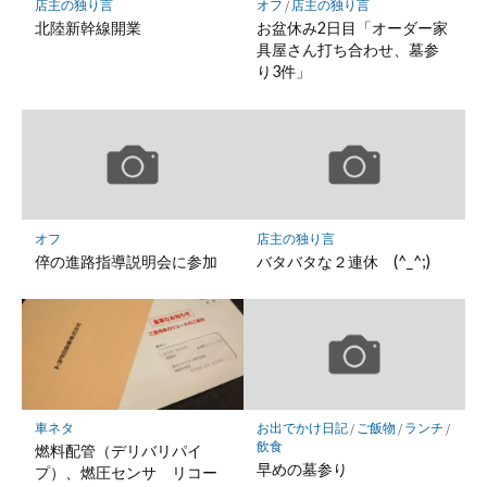
店主の独り言
オフ
/
店主の独り言
存
北陸新幹線開業
お盆休み2日目「オーダー家
具屋さん打ち合わせ、墓参
り3件」
オフ
店主の独り言
倅の進路指導説明会に参加
バタバタな２連休 (^_^;)
車ネタ
お出でかけ日記
/
ご飯物
/
ランチ
/
飲食
燃料配管（デリバリパイ
早めの墓参り
プ）、燃圧センサ リコー