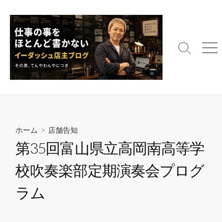
コ
ン
テ
ン
検
メ
ツ
索
ニ
へ
切
ュ
ス
り
ー
替
キ
え
ッ
プ
ホーム
>
店舗告知
第35回富山県立高岡南高等学
校吹奏楽部定期演奏会プログ
ラム