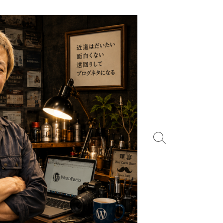
検
索
切
り
替
え