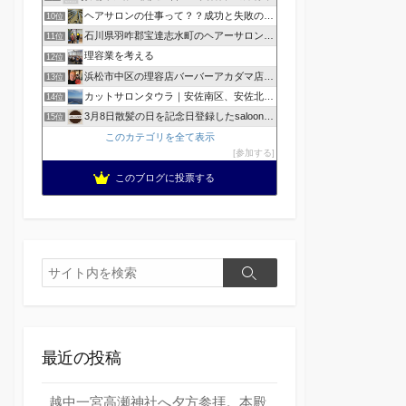
ヘアサロンの仕事って？？成功と失敗の覚悟！
10位
石川県羽咋郡宝達志水町のヘアーサロン ホープヘアーズ
11位
理容業を考える
12位
浜松市中区の理容店バーバーアカダマ店主が書く
13位
カットサロンタウラ｜安佐南区、安佐北区の理美容院
14位
3月8日散髪の日を記念日登録したsaloonhair
15位
このカテゴリを全て表示
参加する
このブログに投票する
検
検
索
索
最近の投稿
越中一宮高瀬神社へ夕方参拝。本殿