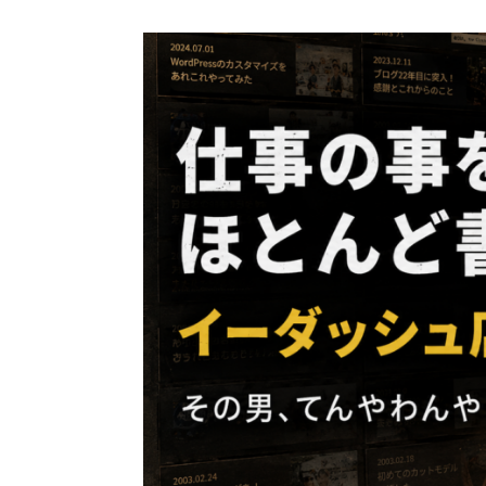
コ
ン
テ
ン
ツ
へ
ス
キ
ッ
プ