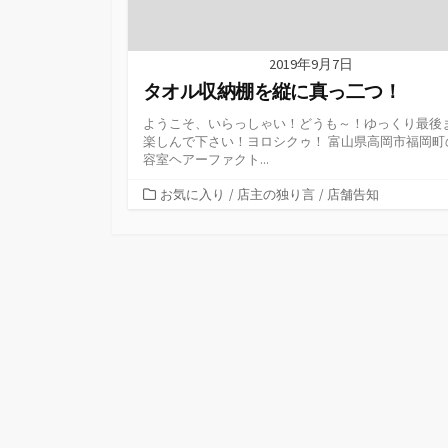
2019年9月7日
タオル収納棚を縦に真っ二つ！
ようこそ、いらっしゃい！どうも～！ゆっくり最後
楽しんで下さい！ヨロシクゥ！ 富山県高岡市福岡町
容室ヘアーファクト...
カ
お気に入り
/
店主の独り言
/
店舗告知
テ
ゴ
リ
ー