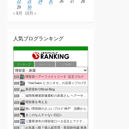
22
23
24
25
26
27
28
29
30
« 8月
10月 »
人気ブログランキング
ランキング
ポイント
ブロ画
理容室ヘアーファクトリーＥ’ 店主ブログ
1位
「HairSalon ヒガシオカ」の店長☆ブログ2
2位
美容室Bi Official Blog
3位
福岡県糟屋郡篠栗町の床屋さん ヘアーサロン１２３公式ブログ
4位
理容業を考える
5位
熱い理容師のさぶいブログ 神戸 須磨から
6位
きこのなんチャない日記♪
7位
三重県津市の理容室口ベタ店主とアクティブ嫁のblog
8位
お先真っ暗？個人経営理・美容師45歳 将来
9位