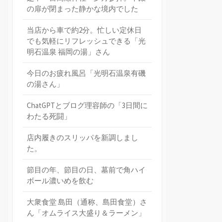
の扉が閉まった静かな境内でした
当店から車で約2分。忙しい定休日
でも気軽にリフレッシュできる「光
明石温泉 福岡の湯」さん
今日のお疲れ風呂「光明石温泉有磯
の湯さん」
ChatGPTとブログ理容師の「3日間に
わたる死闘」
店内履きのスリッパを新調しまし
た。
節目の年、節目の日、墓前で角ハイ
ボール濃いめを飲む
大衆食堂 島田（通称、島田食堂）さ
ん「オムライス大盛り＆ラーメン」