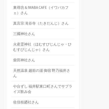
東尋坊＆IWABA CAFE（イワバカフ
ェ）さん
真言宗 滝谷寺（たきだんじ）さん
三國神社さん
火産霊神社（ほむすびじんじゃ・ひ
むすびじんじゃ）さん
柴田神社さん
天然温泉 越前の湯 御宿 野乃福井さ
ん
や台ずし 福井駅東口町さんでサプラ
イズ飲み会
佐佳枝廼社さん