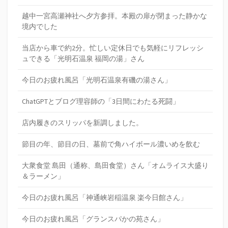
越中一宮高瀬神社へ夕方参拝。本殿の扉が閉まった静かな
境内でした
当店から車で約2分。忙しい定休日でも気軽にリフレッシ
ュできる「光明石温泉 福岡の湯」さん
今日のお疲れ風呂「光明石温泉有磯の湯さん」
ChatGPTとブログ理容師の「3日間にわたる死闘」
店内履きのスリッパを新調しました。
節目の年、節目の日、墓前で角ハイボール濃いめを飲む
大衆食堂 島田（通称、島田食堂）さん「オムライス大盛り
＆ラーメン」
今日のお疲れ風呂「神通峡岩稲温泉 楽今日館さん」
今日のお疲れ風呂「グランスパかの苑さん」