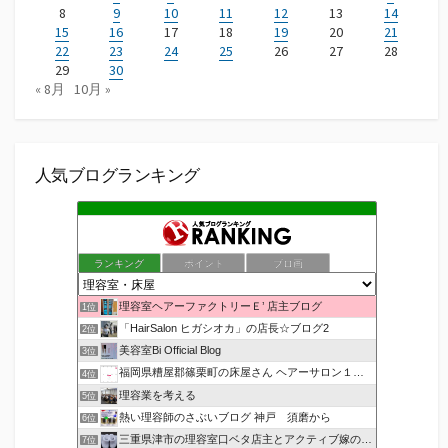
8
9
10
11
12
13
14
15
16
17
18
19
20
21
22
23
24
25
26
27
28
29
30
« 8月
10月 »
人気ブログランキング
ランキング
ポイント
ブロ画
理容室ヘアーファクトリーＥ’ 店主ブログ
1位
「HairSalon ヒガシオカ」の店長☆ブログ2
2位
美容室Bi Official Blog
3位
福岡県糟屋郡篠栗町の床屋さん ヘアーサロン１２３公式ブログ
4位
理容業を考える
5位
熱い理容師のさぶいブログ 神戸 須磨から
6位
三重県津市の理容室口ベタ店主とアクティブ嫁のblog
7位