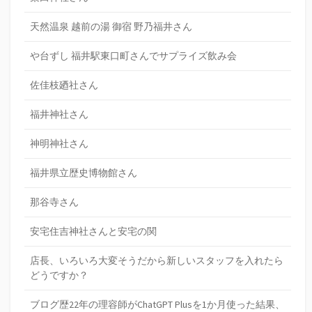
天然温泉 越前の湯 御宿 野乃福井さん
や台ずし 福井駅東口町さんでサプライズ飲み会
佐佳枝廼社さん
福井神社さん
神明神社さん
福井県立歴史博物館さん
那谷寺さん
安宅住吉神社さんと安宅の関
店長、いろいろ大変そうだから新しいスタッフを入れたら
どうですか？
ブログ歴22年の理容師がChatGPT Plusを1か月使った結果、