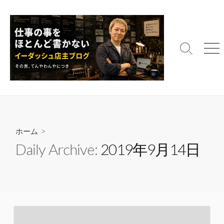
コ
ン
テ
ン
検
メ
ツ
索
ニ
へ
切
ュ
ス
り
ー
替
キ
え
ッ
プ
ホーム
>
Daily Archive:
2019年9月14日