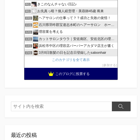
きこのなんチャない日記♪
8位
お先真っ暗？個人経営理・美容師45歳 将来
9位
ヘアサロンの仕事って？？成功と失敗の覚悟！
10位
石川県羽咋郡宝達志水町のヘアーサロン ホープヘアーズ
11位
理容業を考える
12位
カットサロンタウラ｜安佐南区、安佐北区の理美容院
13位
浜松市中区の理容店バーバーアカダマ店主が書く
14位
3月8日散髪の日を記念日登録したsaloonhair
15位
このカテゴリを全て表示
参加する
このブログに投票する
検
検
索
索
最近の投稿