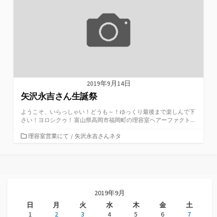
2019年9月14日
矢沢永吉さん生誕祭
ようこそ、いらっしゃい！どうも～！ゆっくり最後まで楽しんで下
さい！ヨロシクゥ！ 富山県高岡市福岡町の理容室ヘアーファクト...
カ
理容室営業にて
/
矢沢永吉さんネタ
テ
ゴ
リ
ー
2019年9月
日
月
火
水
木
金
土
1
2
3
4
5
6
7