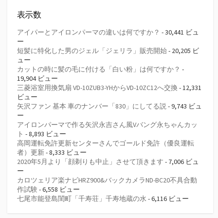
表示数
アイパーとアイロンパーマの違いは何ですか？
- 30,441 ビュ
ー
短髪に特化した男のジェル「ジェリラ」販売開始
- 20,205 ビ
ュー
カットの時に髪の毛に付ける「白い粉」は何ですか？
-
19,904 ビュー
三菱浴室用換気扇 VD-10ZUB3-YHからVD-10ZC12へ交換
- 12,331
ビュー
矢沢ファン 基本 車のナンバー「830」にしてる説
- 9,743 ビュ
ー
アイロンパーマで作る矢沢永吉さん風Vバング永ちゃんカッ
ト
- 8,893 ビュー
高岡運転免許更新センターさんでゴールド免許（優良運転
者）更新
- 8,333 ビュー
2020年5月より「顔剃りも中止」させて頂きます
- 7,006 ビュ
ー
カロツェリア楽ナビHRZ900&バックカメラND-BC20不具合動
作試験
- 6,558 ビュー
七尾市能登島閨町「千寿荘」千寿地蔵の水
- 6,116 ビュー