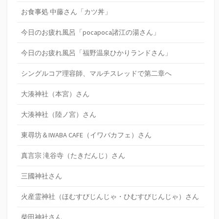
お食事処 中藤さん「カツ丼」
今日のお疲れ風呂「pocapoca諸江の湯さん」
今日のお疲れ風呂「福野温泉ひかりランドさん」
シングルコア理容師、マルチスレッドで第二章へ
大湊神社（本宮）さん
大湊神社（陸ノ宮）さん
東尋坊＆IWABA CAFE（イワバカフェ）さん
真言宗 滝谷寺（たきだんじ）さん
三國神社さん
火産霊神社（ほむすびじんじゃ・ひむすびじんじゃ）さん
柴田神社さん