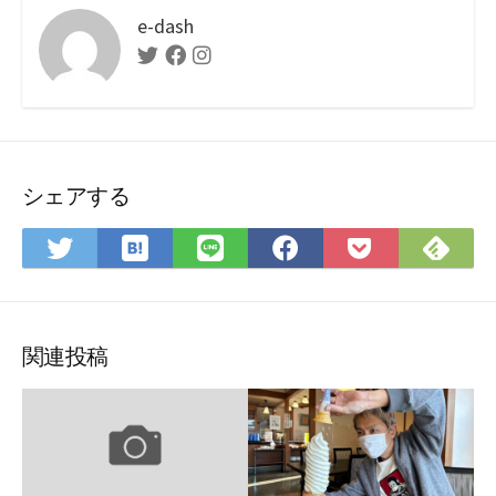
e-dash
Twitter
Facebook
Instagram
シェアする
は
Fee
Twitter
LINE
Facebook
Pocket
て
で
で
で
で
に
な
購
シ
シ
シ
保
ブ
読
ェ
ェ
ェ
存
ッ
ア
ア
ア
関連投稿
ク
マ
ー
ク
に