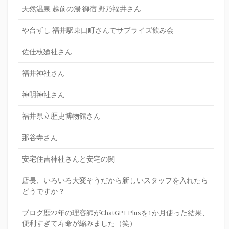
天然温泉 越前の湯 御宿 野乃福井さん
や台ずし 福井駅東口町さんでサプライズ飲み会
佐佳枝廼社さん
福井神社さん
神明神社さん
福井県立歴史博物館さん
那谷寺さん
安宅住吉神社さんと安宅の関
店長、いろいろ大変そうだから新しいスタッフを入れたら
どうですか？
ブログ歴22年の理容師がChatGPT Plusを1か月使った結果、
便利すぎて寿命が縮みました（笑）