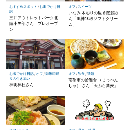
保
おすすめスポット
/
お出でかけ日
オフ
/
スイーツ
存
記
いなみ 木彫りの里 創遊館さ
三井アウトレットパーク北
ん「風神10段ソフトクリー
陸小矢部さん プレオープ
ム」
ン
お出でかけ日記
/
オフ
/
御朱印巡
オフ
/
飲食
/
麺類
りの付き添い
南砺市の拾遍舎 （じっぺん
神明神社さん
しゃ） さん「天ぷら蕎麦」