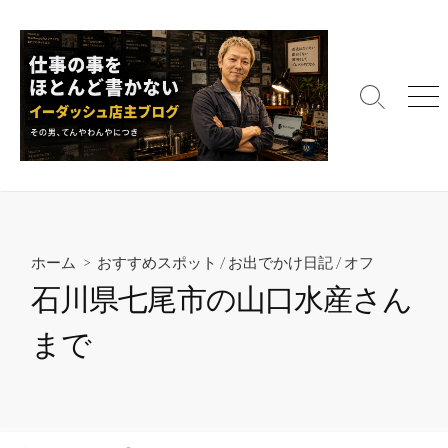
コ
ン
テ
ン
検
メ
ツ
索
ニ
へ
切
ュ
ス
り
ー
替
キ
え
ッ
プ
ホーム
>
おすすめスポット
/
お出でかけ日記
/
オフ
石川県七尾市の山口水産さん
まで