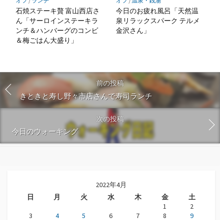
オフ
/
ランチ
オフ
/
温泉・銭湯
石焼ステーキ贅 富山西店さ
今日のお疲れ風呂「天然温
ん「サーロインステーキラ
泉リラックスパーク テルメ
ンチ＆ハンバーグのコンビ
金沢さん」
＆梅ごはん大盛り」
前の投稿
きときと寿し野々市店さんで寿司ランチ
次の投稿
今日のウォーキング
2022年4月
日
月
火
水
木
金
土
1
2
3
4
5
6
7
8
9