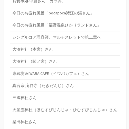
お食事処 中藤さん「カツ丼」
今日のお疲れ風呂「pocapoca諸江の湯さん」
今日のお疲れ風呂「福野温泉ひかりランドさん」
シングルコア理容師、マルチスレッドで第二章へ
大湊神社（本宮）さん
大湊神社（陸ノ宮）さん
東尋坊＆IWABA CAFE（イワバカフェ）さん
真言宗 滝谷寺（たきだんじ）さん
三國神社さん
火産霊神社（ほむすびじんじゃ・ひむすびじんじゃ）さん
柴田神社さん