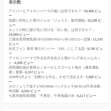
表示数
アイパーとアイロンパーマの違いは何ですか？
- 30,460 ビュ
ー
短髪に特化した男のジェル「ジェリラ」販売開始
- 20,208 ビ
ュー
カットの時に髪の毛に付ける「白い粉」は何ですか？
-
19,909 ビュー
三菱浴室用換気扇 VD-10ZUB3-YHからVD-10ZC12へ交換
- 12,333
ビュー
矢沢ファン 基本 車のナンバー「830」にしてる説
- 9,745 ビュ
ー
アイロンパーマで作る矢沢永吉さん風Vバング永ちゃんカッ
ト
- 8,895 ビュー
高岡運転免許更新センターさんでゴールド免許（優良運転
者）更新
- 8,337 ビュー
2020年5月より「顔剃りも中止」させて頂きます
- 7,008 ビュ
ー
カロツェリア楽ナビHRZ900&バックカメラND-BC20不具合動
作試験
- 6,562 ビュー
七尾市能登島閨町「千寿荘」千寿地蔵の水
- 6,117 ビュー