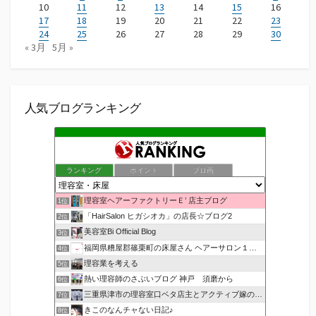
10
11
12
13
14
15
16
17
18
19
20
21
22
23
24
25
26
27
28
29
30
« 3月
5月 »
人気ブログランキング
ランキング
ポイント
ブロ画
理容室ヘアーファクトリーＥ’ 店主ブログ
1位
「HairSalon ヒガシオカ」の店長☆ブログ2
2位
美容室Bi Official Blog
3位
福岡県糟屋郡篠栗町の床屋さん ヘアーサロン１２３公式ブログ
4位
理容業を考える
5位
熱い理容師のさぶいブログ 神戸 須磨から
6位
三重県津市の理容室口ベタ店主とアクティブ嫁のblog
7位
きこのなんチャない日記♪
8位