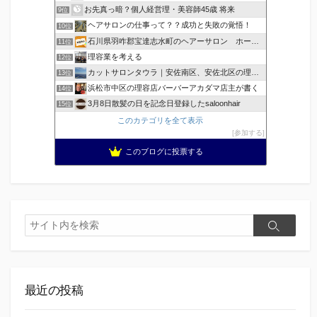
お先真っ暗？個人経営理・美容師45歳 将来
9位
ヘアサロンの仕事って？？成功と失敗の覚悟！
10位
石川県羽咋郡宝達志水町のヘアーサロン ホープヘアーズ
11位
理容業を考える
12位
カットサロンタウラ｜安佐南区、安佐北区の理美容院
13位
浜松市中区の理容店バーバーアカダマ店主が書く
14位
3月8日散髪の日を記念日登録したsaloonhair
15位
このカテゴリを全て表示
参加する
このブログに投票する
検
検
索
索
最近の投稿