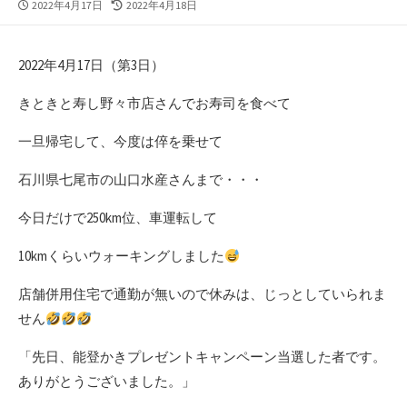
公
最
2022年4月17日
2022年4月18日
開
終
日
更
新
2022年4月17日（第3日）
日
きときと寿し野々市店さんでお寿司を食べて
一旦帰宅して、今度は倅を乗せて
石川県七尾市の山口水産さんまで・・・
今日だけで250km位、車運転して
10kmくらいウォーキングしました
店舗併用住宅で通勤が無いので休みは、じっとしていられま
せん
「先日、能登かきプレゼントキャンペーン当選した者です。
ありがとうございました。」