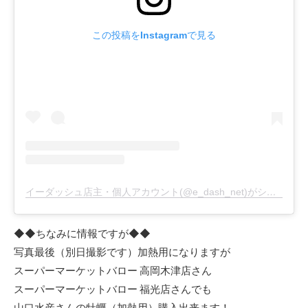
この投稿をInstagramで見る
イーダッシュ店主・個人アカウント(@e_dash_net)がシェアした投稿
◆◆ちなみに情報ですが◆◆
写真最後（別日撮影です）加熱用になりますが
スーパーマーケットバロー 高岡木津店さん
スーパーマーケットバロー 福光店さんでも
山口水産さんの牡蠣（加熱用）購入出来ます！