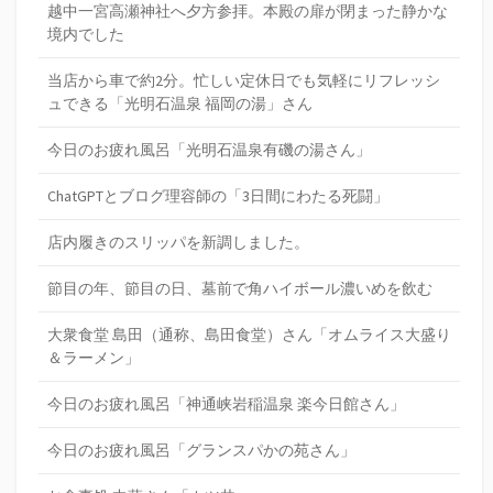
越中一宮高瀬神社へ夕方参拝。本殿の扉が閉まった静かな
境内でした
当店から車で約2分。忙しい定休日でも気軽にリフレッシ
ュできる「光明石温泉 福岡の湯」さん
今日のお疲れ風呂「光明石温泉有磯の湯さん」
ChatGPTとブログ理容師の「3日間にわたる死闘」
店内履きのスリッパを新調しました。
節目の年、節目の日、墓前で角ハイボール濃いめを飲む
大衆食堂 島田（通称、島田食堂）さん「オムライス大盛り
＆ラーメン」
今日のお疲れ風呂「神通峡岩稲温泉 楽今日館さん」
今日のお疲れ風呂「グランスパかの苑さん」