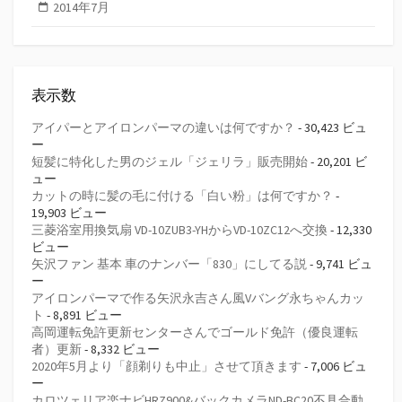
2014年7月
表示数
アイパーとアイロンパーマの違いは何ですか？
- 30,423 ビュ
ー
短髪に特化した男のジェル「ジェリラ」販売開始
- 20,201 ビ
ュー
カットの時に髪の毛に付ける「白い粉」は何ですか？
-
19,903 ビュー
三菱浴室用換気扇 VD-10ZUB3-YHからVD-10ZC12へ交換
- 12,330
ビュー
矢沢ファン 基本 車のナンバー「830」にしてる説
- 9,741 ビュ
ー
アイロンパーマで作る矢沢永吉さん風Vバング永ちゃんカッ
ト
- 8,891 ビュー
高岡運転免許更新センターさんでゴールド免許（優良運転
者）更新
- 8,332 ビュー
2020年5月より「顔剃りも中止」させて頂きます
- 7,006 ビュ
ー
カロツェリア楽ナビHRZ900&バックカメラND-BC20不具合動