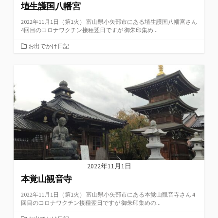
埴生護国八幡宮
2022年11月1日（第1火） 富山県小矢部市にある埴生護国八幡宮さん
4回目のコロナワクチン接種翌日ですが 御朱印集め...
カ
お出でかけ日記
テ
ゴ
リ
ー
2022年11月1日
本覚山観音寺
2022年11月1日（第1火） 富山県小矢部市にある本覚山観音寺さん 4
回目のコロナワクチン接種翌日ですが 御朱印集めの...