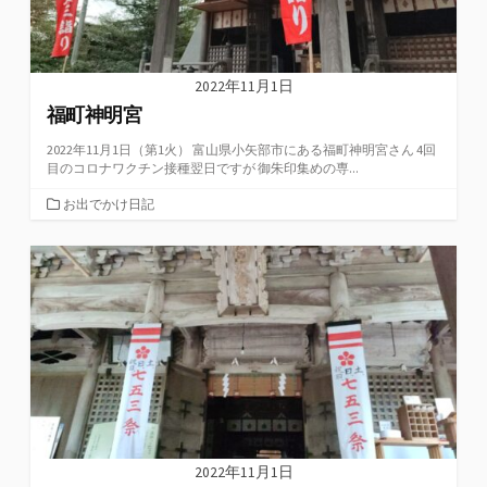
2022年11月1日
福町神明宮
2022年11月1日（第1火） 富山県小矢部市にある福町神明宮さん 4回
目のコロナワクチン接種翌日ですが 御朱印集めの専...
カ
お出でかけ日記
テ
ゴ
リ
ー
2022年11月1日