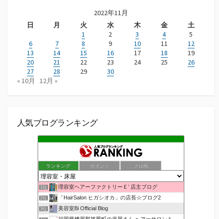
2022年11月
日
月
火
水
木
金
土
1
2
3
4
5
6
7
8
9
10
11
12
13
14
15
16
17
18
19
20
21
22
23
24
25
26
27
28
29
30
« 10月
12月 »
人気ブログランキング
ランキング
ポイント
ブロ画
理容室ヘアーファクトリーＥ’ 店主ブログ
1位
「HairSalon ヒガシオカ」の店長☆ブログ2
2位
美容室Bi Official Blog
3位