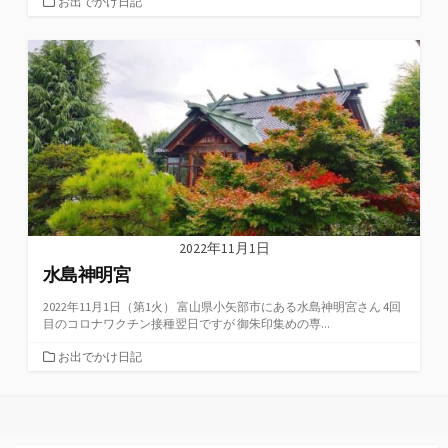
カ
お出でかけ日記
テ
ゴ
リ
ー
2022年11月1日
水島神明宮
2022年11月1日（第1火） 富山県小矢部市にある水島神明宮さん 4回
目のコロナワクチン接種翌日ですが 御朱印集めの専...
カ
お出でかけ日記
テ
ゴ
リ
ー