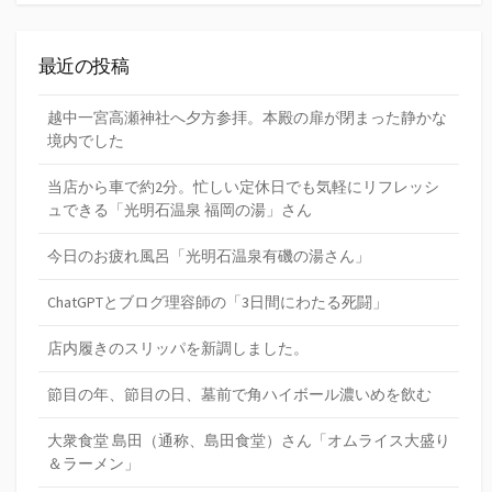
最近の投稿
越中一宮高瀬神社へ夕方参拝。本殿の扉が閉まった静かな
境内でした
当店から車で約2分。忙しい定休日でも気軽にリフレッシ
ュできる「光明石温泉 福岡の湯」さん
今日のお疲れ風呂「光明石温泉有磯の湯さん」
ChatGPTとブログ理容師の「3日間にわたる死闘」
店内履きのスリッパを新調しました。
節目の年、節目の日、墓前で角ハイボール濃いめを飲む
大衆食堂 島田（通称、島田食堂）さん「オムライス大盛り
＆ラーメン」