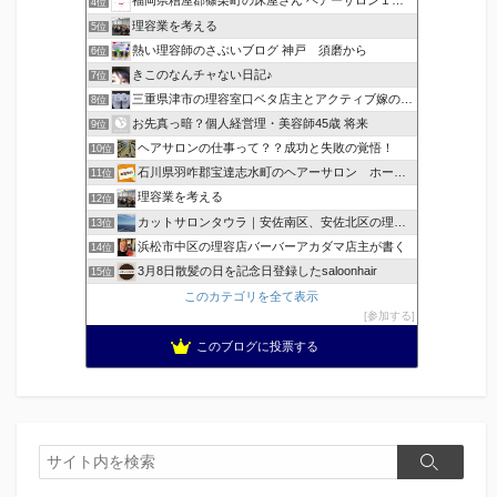
福岡県糟屋郡篠栗町の床屋さん ヘアーサロン１２３公式ブログ
4位
理容業を考える
5位
熱い理容師のさぶいブログ 神戸 須磨から
6位
きこのなんチャない日記♪
7位
三重県津市の理容室口ベタ店主とアクティブ嫁のblog
8位
お先真っ暗？個人経営理・美容師45歳 将来
9位
ヘアサロンの仕事って？？成功と失敗の覚悟！
10位
石川県羽咋郡宝達志水町のヘアーサロン ホープヘアーズ
11位
理容業を考える
12位
カットサロンタウラ｜安佐南区、安佐北区の理美容院
13位
浜松市中区の理容店バーバーアカダマ店主が書く
14位
3月8日散髪の日を記念日登録したsaloonhair
15位
このカテゴリを全て表示
参加する
このブログに投票する
検
検
索
索