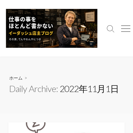
コ
ン
テ
ン
検
メ
ツ
索
ニ
へ
切
ュ
ス
り
ー
替
キ
え
ッ
プ
ホーム
>
Daily Archive:
2022年11月1日