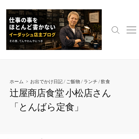
コ
ン
テ
ン
検
メ
ツ
索
ニ
へ
切
ュ
ス
り
ー
替
キ
え
ッ
プ
ホーム
>
お出でかけ日記
/
ご飯物
/
ランチ
/
飲食
辻屋商店食堂 小松店さん
「とんばら定食」