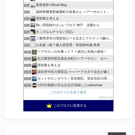
美容室Bi Official Blog
3位
福岡県糟屋郡篠栗町の床屋さん ヘアーサロン１２３公式ブログ
4位
理容業を考える
5位
熱い理容師のさぶいブログ 神戸 須磨から
6位
きこのなんチャない日記♪
7位
三重県津市の理容室口ベタ店主とアクティブ嫁のblog
8位
お先真っ暗？個人経営理・美容師45歳 将来
9位
ヘアサロンの仕事って？？成功と失敗の覚悟！
10位
石川県羽咋郡宝達志水町のヘアーサロン ホープヘアーズ
11位
理容業を考える
12位
浜松市中区の理容店バーバーアカダマ店主が書く
13位
カットサロンタウラ｜安佐南区、安佐北区の理美容院
14位
3月8日散髪の日を記念日登録したsaloonhair
15位
このカテゴリを全て表示
参加する
このブログに投票する
検