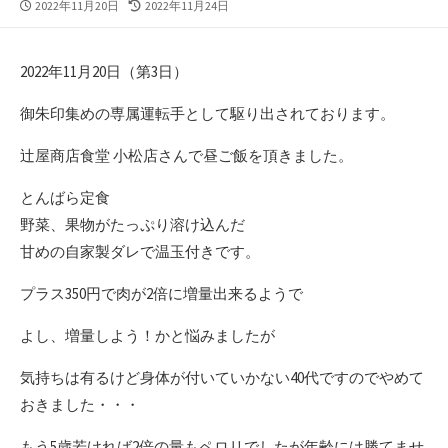
公
最
2022年11月20日
2022年11月24日
開
終
日
更
新
2022年11月20日（第3日）
日
御朱印集めの専属運転手として駆り出されております。
辻屋商店食堂 小松店さんで昼ご飯を頂きました。
とんばら定食
野菜、果物がたっぷり溶け込んだ
甘めの自家製ダレで温玉付きです。
プラス350円で肉が2倍に増量出来るようで
よし、増量しよう！かと悩みましたが
気持ちは有るけど身体が付いていかない40代ですのでやめて
おきました・・・
もう5歳若ければ2倍の量もペロリでしたが年齢には勝てませ