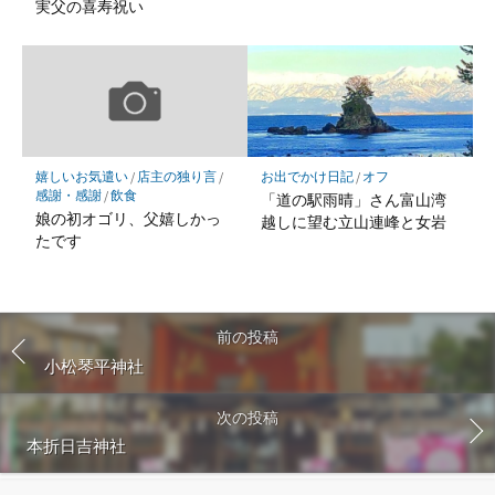
実父の喜寿祝い
嬉しいお気遣い
/
店主の独り言
/
お出でかけ日記
/
オフ
感謝・感謝
/
飲食
「道の駅雨晴」さん富山湾
娘の初オゴリ、父嬉しかっ
越しに望む立山連峰と女岩
たです
前の投稿
小松琴平神社
次の投稿
本折日吉神社