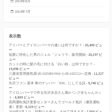
2014年8月
2014年7月
表示数
アイパーとアイロンパーマの違いは何ですか？
- 30,400 ビュ
ー
短髪に特化した男のジェル「ジェリラ」販売開始
- 20,197 ビ
ュー
カットの時に髪の毛に付ける「白い粉」は何ですか？
-
19,898 ビュー
三菱浴室用換気扇 VD-10ZUB3-YHからVD-10ZC12へ交換
- 12,327
ビュー
矢沢ファン 基本 車のナンバー「830」にしてる説
- 9,740 ビュ
ー
アイロンパーマで作る矢沢永吉さん風Vバング永ちゃんカッ
ト
- 8,889 ビュー
高岡運転免許更新センターさんでゴールド免許（優良運転
者）更新
- 8,329 ビュー
2020年5月より「顔剃りも中止」させて頂きます
- 7,004 ビュ