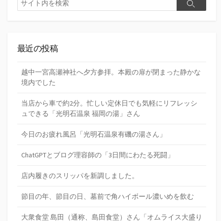
検
索
索
最近の投稿
越中一宮高瀬神社へ夕方参拝。本殿の扉が閉まった静かな
境内でした
当店から車で約2分。忙しい定休日でも気軽にリフレッシ
ュできる「光明石温泉 福岡の湯」さん
今日のお疲れ風呂「光明石温泉有磯の湯さん」
ChatGPTとブログ理容師の「3日間にわたる死闘」
店内履きのスリッパを新調しました。
節目の年、節目の日、墓前で角ハイボール濃いめを飲む
大衆食堂 島田（通称、島田食堂）さん「オムライス大盛り