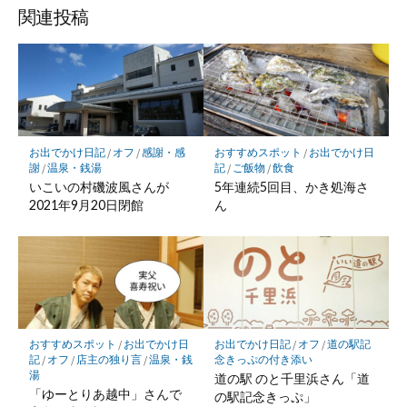
ッ
ア
ア
ア
関連投稿
ク
マ
ー
ク
に
保
お出でかけ日記
/
オフ
/
感謝・感
おすすめスポット
/
お出でかけ日
存
謝
/
温泉・銭湯
記
/
ご飯物
/
飲食
いこいの村磯波風さんが
5年連続5回目、かき処海さ
2021年9月20日閉館
ん
おすすめスポット
/
お出でかけ日
お出でかけ日記
/
オフ
/
道の駅記
記
/
オフ
/
店主の独り言
/
温泉・銭
念きっぷの付き添い
湯
道の駅 のと千里浜さん「道
「ゆーとりあ越中」さんで
の駅記念きっぷ」