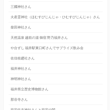
三國神社さん
火産霊神社（ほむすびじんじゃ・ひむすびじんじゃ）さん
柴田神社さん
天然温泉 越前の湯 御宿 野乃福井さん
や台ずし 福井駅東口町さんでサプライズ飲み会
佐佳枝廼社さん
福井神社さん
神明神社さん
福井県立歴史博物館さん
那谷寺さん
安宅住吉神社さんと安宅の関