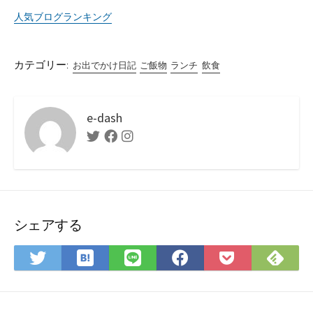
人気ブログランキング
カテゴリー:
お出でかけ日記
ご飯物
ランチ
飲食
e-dash
Twitter
Facebook
Instagram
シェアする
は
Fee
Twitter
LINE
Facebook
Pocket
て
で
で
で
で
に
な
購
シ
シ
シ
保
ブ
読
ェ
ェ
ェ
存