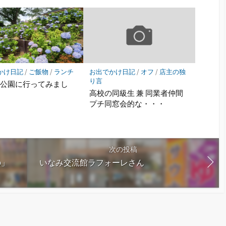
かけ日記
/
ご飯物
/
ランチ
お出でかけ日記
/
オフ
/
店主の独
り言
山公園に行ってみまし
高校の同級生 兼 同業者仲間
プチ同窓会的な・・・
次の投稿
の」
いなみ交流館ラフォーレさん