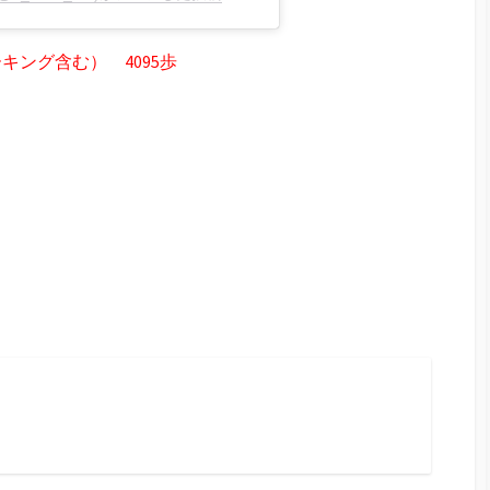
ング含む） 4095歩
ram