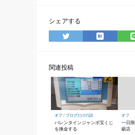
シェアする
は
Twitter
て
で
な
シ
ブ
ェ
ッ
ア
関連投稿
ク
マ
ー
ク
に
保
存
オフ
/
ブログだけの話
オフ
バレンタインジャンボ宝くじ
一日
を換金する
砺店