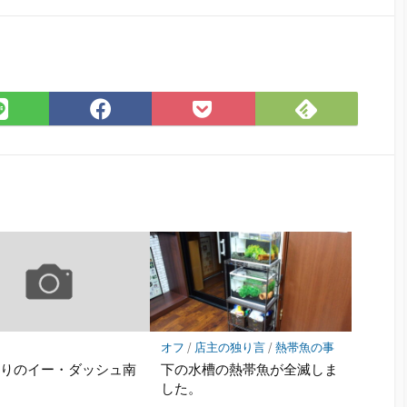
Feedly
LINE
Facebook
Pocket
で
で
で
に
購
シ
シ
保
読
ェ
ェ
存
ア
ア
オフ
/
店主の独り言
/
熱帯魚の事
限りのイー・ダッシュ南
下の水槽の熱帯魚が全滅しま
した。