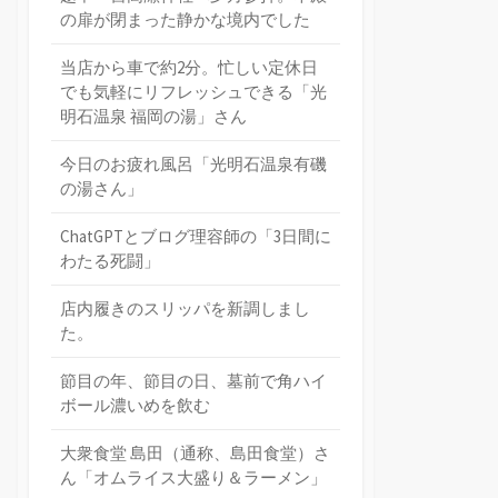
の扉が閉まった静かな境内でした
当店から車で約2分。忙しい定休日
でも気軽にリフレッシュできる「光
明石温泉 福岡の湯」さん
今日のお疲れ風呂「光明石温泉有磯
の湯さん」
ChatGPTとブログ理容師の「3日間に
わたる死闘」
店内履きのスリッパを新調しまし
た。
節目の年、節目の日、墓前で角ハイ
ボール濃いめを飲む
大衆食堂 島田（通称、島田食堂）さ
ん「オムライス大盛り＆ラーメン」