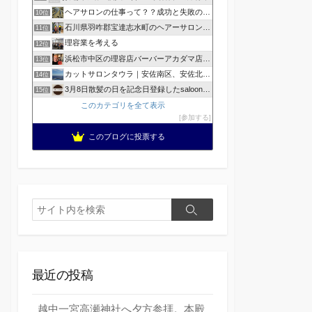
ヘアサロンの仕事って？？成功と失敗の覚悟！
10位
石川県羽咋郡宝達志水町のヘアーサロン ホープヘアーズ
11位
理容業を考える
12位
浜松市中区の理容店バーバーアカダマ店主が書く
13位
カットサロンタウラ｜安佐南区、安佐北区の理美容院
14位
3月8日散髪の日を記念日登録したsaloonhair
15位
このカテゴリを全て表示
参加する
このブログに投票する
検
検
索
索
最近の投稿
越中一宮高瀬神社へ夕方参拝。本殿