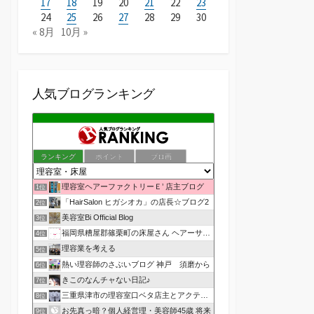
17
18
19
20
21
22
23
24
25
26
27
28
29
30
« 8月
10月 »
人気ブログランキング
ランキング
ポイント
ブロ画
理容室ヘアーファクトリーＥ’ 店主ブログ
1位
「HairSalon ヒガシオカ」の店長☆ブログ2
2位
美容室Bi Official Blog
3位
福岡県糟屋郡篠栗町の床屋さん ヘアーサロン１２３公式ブログ
4位
理容業を考える
5位
熱い理容師のさぶいブログ 神戸 須磨から
6位
きこのなんチャない日記♪
7位
三重県津市の理容室口ベタ店主とアクティブ嫁のblog
8位
お先真っ暗？個人経営理・美容師45歳 将来
9位