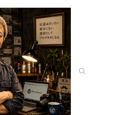
検
索
切
り
替
え