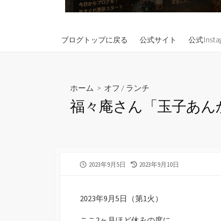
ブログトップに戻る
公式サイト
公式Insta
ホーム
>
オフ
/
ランチ
福々庵さん「玉子あん
公
最
2023年9月5日
2023年9月10日
開
終
日
更
新
2023年9月5日（第1火）
日
ここ2ヶ月ほど休みの度に