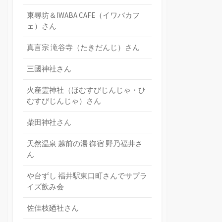
東尋坊＆IWABA CAFE（イワバカフ
ェ）さん
真言宗 滝谷寺（たきだんじ）さん
三國神社さん
火産霊神社（ほむすびじんじゃ・ひ
むすびじんじゃ）さん
柴田神社さん
天然温泉 越前の湯 御宿 野乃福井さ
ん
や台ずし 福井駅東口町さんでサプラ
イズ飲み会
佐佳枝廼社さん