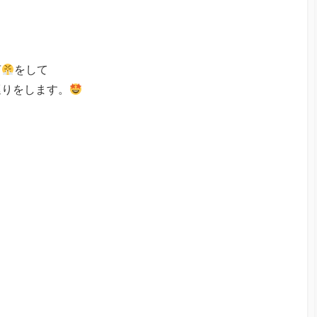
言
をして
巡りをします。