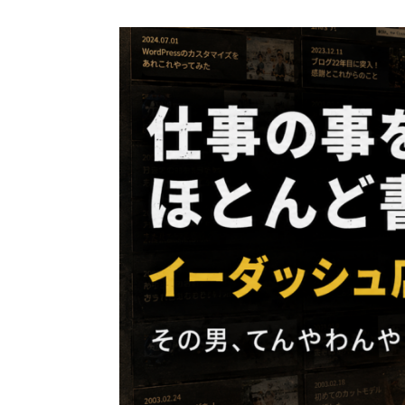
コ
ン
テ
ン
ツ
へ
ス
キ
ッ
プ