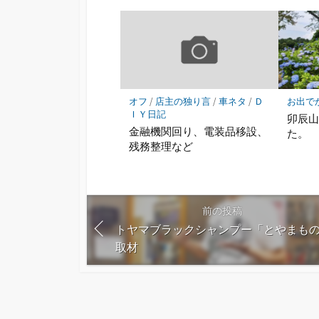
オフ
/
店主の独り言
/
車ネタ
/
Ｄ
お出で
ＩＹ日記
卯辰
金融機関回り、電装品移設、
た。
残務整理など
前の投稿
トヤマブラックシャンプー「とやまも
取材