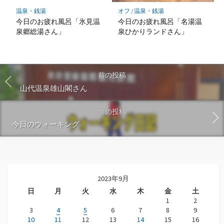
温泉・銭湯
オフ
/
温泉・銭湯
今日のお疲れ風呂「氷見温
今日のお疲れ風呂「名湯温
泉郷総湯さん」
泉ひかりランドさん」
前の投稿
山代温泉雄山閣さん
次の投稿
今日のウォーキング
2023年9月
日
月
火
水
木
金
土
1
2
3
4
5
6
7
8
9
10
11
12
13
14
15
16