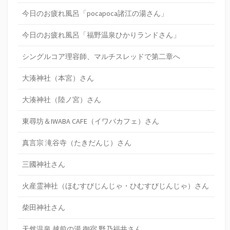
今日のお疲れ風呂「pocapoca諸江の湯さん」
今日のお疲れ風呂「福野温泉ひかりランドさん」
シングルコア理容師、マルチスレッドで第二章へ
大湊神社（本宮）さん
大湊神社（陸ノ宮）さん
東尋坊＆IWABA CAFE（イワバカフェ）さん
真言宗 滝谷寺（たきだんじ）さん
三國神社さん
火産霊神社（ほむすびじんじゃ・ひむすびじんじゃ）さん
柴田神社さん
天然温泉 越前の湯 御宿 野乃福井さん