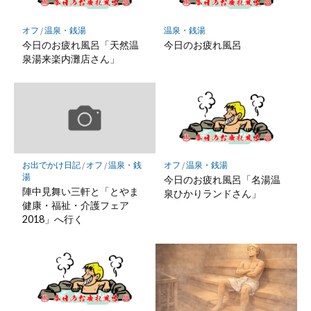
に
保
オフ
/
温泉・銭湯
温泉・銭湯
存
今日のお疲れ風呂「天然温
今日のお疲れ風呂
泉湯来楽内灘店さん」
お出でかけ日記
/
オフ
/
温泉・銭
オフ
/
温泉・銭湯
湯
今日のお疲れ風呂「名湯温
陣中見舞い三軒と「とやま
泉ひかりランドさん」
健康・福祉・介護フェア
2018」へ行く