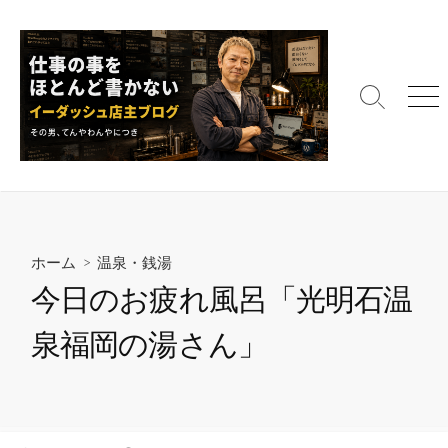
コ
ン
テ
ン
検
メ
ツ
索
ニ
へ
切
ュ
ス
り
ー
替
キ
え
ッ
プ
ホーム
>
温泉・銭湯
今日のお疲れ風呂「光明石温
泉福岡の湯さん」