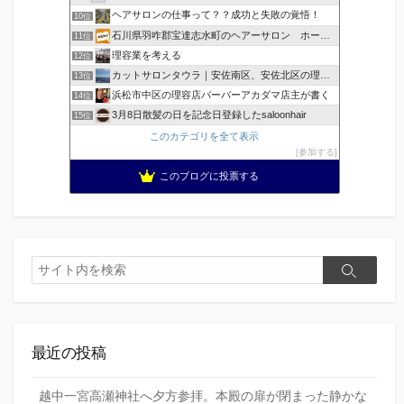
ヘアサロンの仕事って？？成功と失敗の覚悟！
10位
石川県羽咋郡宝達志水町のヘアーサロン ホープヘアーズ
11位
理容業を考える
12位
カットサロンタウラ｜安佐南区、安佐北区の理美容院
13位
浜松市中区の理容店バーバーアカダマ店主が書く
14位
3月8日散髪の日を記念日登録したsaloonhair
15位
このカテゴリを全て表示
参加する
このブログに投票する
検
検
索
索
最近の投稿
越中一宮高瀬神社へ夕方参拝。本殿の扉が閉まった静かな