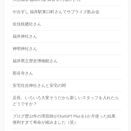
や台ずし 福井駅東口町さんでサプライズ飲み会
佐佳枝廼社さん
福井神社さん
神明神社さん
福井県立歴史博物館さん
那谷寺さん
安宅住吉神社さんと安宅の関
店長、いろいろ大変そうだから新しいスタッフを入れたら
どうですか？
ブログ歴22年の理容師がChatGPT Plusを1か月使った結果、
便利すぎて寿命が縮みました（笑）