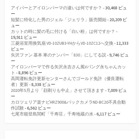
アイパーとアイロンパーマの違いは何ですか？
- 30,468 ビュ
ー
短髪に特化した男のジェル「ジェリラ」販売開始
- 20,209 ビ
ュー
カットの時に髪の毛に付ける「白い粉」は何ですか？
-
19,911 ビュー
三菱浴室用換気扇 VD-10ZUB3-YHからVD-10ZC12へ交換
- 12,333
ビュー
矢沢ファン 基本 車のナンバー「830」にしてる説
- 9,746 ビュ
ー
アイロンパーマで作る矢沢永吉さん風Vバング永ちゃんカッ
ト
- 8,896 ビュー
高岡運転免許更新センターさんでゴールド免許（優良運転
者）更新
- 8,338 ビュー
2020年5月より「顔剃りも中止」させて頂きます
- 7,009 ビュ
ー
カロツェリア楽ナビHRZ900&バックカメラND-BC20不具合動
作試験
- 6,562 ビュー
七尾市能登島閨町「千寿荘」千寿地蔵の水
- 6,117 ビュー