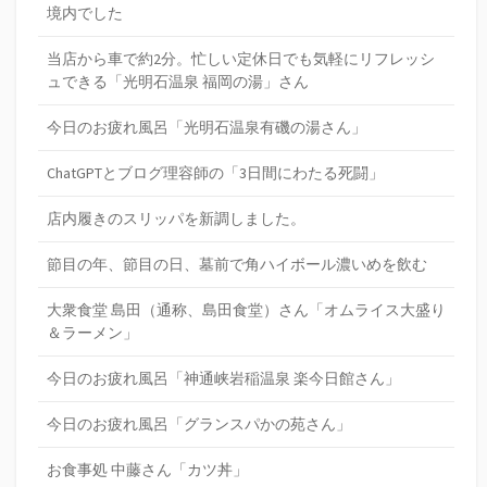
境内でした
当店から車で約2分。忙しい定休日でも気軽にリフレッシ
ュできる「光明石温泉 福岡の湯」さん
今日のお疲れ風呂「光明石温泉有磯の湯さん」
ChatGPTとブログ理容師の「3日間にわたる死闘」
店内履きのスリッパを新調しました。
節目の年、節目の日、墓前で角ハイボール濃いめを飲む
大衆食堂 島田（通称、島田食堂）さん「オムライス大盛り
＆ラーメン」
今日のお疲れ風呂「神通峡岩稲温泉 楽今日館さん」
今日のお疲れ風呂「グランスパかの苑さん」
お食事処 中藤さん「カツ丼」