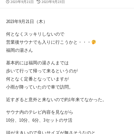
公
最
2023年9月21日
2023年9月23日
開
終
日
更
新
2023年9月21日（木）
日
何となくスッキリしないので
営業後サウナでも入りに行こうかと・・・
福岡の湯さん
基本的には福岡の湯さんまでは
歩いて行って帰って来るというのが
何となく定番となっていますが
小雨が降っていたので車で訪問。
近すぎると意外と来ないので約1年来てなかった。
サウナ内のテレビ内容を見ながら
10分、10分、6分、3セットのサ活
頭が大きいので良いサイズが無さそうなのと