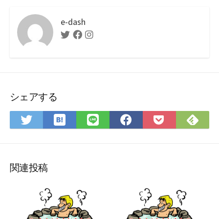
e-dash
Twitter
Facebook
Instagram
シェアする
は
Fee
Twitter
LINE
Facebook
Pocket
て
で
で
で
で
に
な
購
シ
シ
シ
保
ブ
読
ェ
ェ
ェ
存
ッ
ア
ア
ア
関連投稿
ク
マ
ー
ク