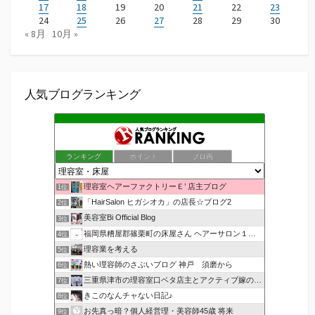
17
18
19
20
21
22
23
24
25
26
27
28
29
30
« 8月
10月 »
人気ブログランキング
ランキング
ポイント
ブロ画
理容室ヘアーファクトリーＥ’ 店主ブログ
1位
「HairSalon ヒガシオカ」の店長☆ブログ2
2位
美容室Bi Official Blog
3位
福岡県糟屋郡篠栗町の床屋さん ヘアーサロン１２３公式ブログ
4位
理容業を考える
5位
熱い理容師のさぶいブログ 神戸 須磨から
6位
三重県津市の理容室口ベタ店主とアクティブ嫁のblog
7位
きこのなんチャない日記♪
8位
お先真っ暗？個人経営理・美容師45歳 将来
9位