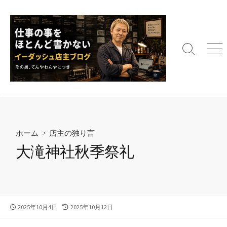
コ
ン
テ
ン
検
メ
ツ
索
ニ
へ
切
ュ
ス
り
ー
替
キ
え
ッ
プ
ホーム
>
店主の独り言
大滝神社秋季祭礼
公
最
2025年10月4日
2025年10月12日
開
終
日
更