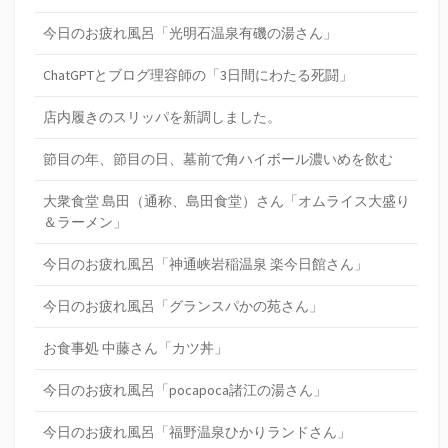
今日のお疲れ風呂「光明石温泉有磯の湯さん」
ChatGPTとブログ理容師の「3日間にわたる死闘」
店内履きのスリッパを新調しました。
節目の年、節目の日、墓前で角ハイボール濃いめを飲む
大衆食堂 島田（通称、島田食堂）さん「オムライス大盛り
＆ラーメン」
今日のお疲れ風呂「神通峡岩稲温泉 楽今日館さん」
今日のお疲れ風呂「グランスパかの苑さん」
お食事処 中藤さん「カツ丼」
今日のお疲れ風呂「pocapoca諸江の湯さん」
今日のお疲れ風呂「福野温泉ひかりランドさん」