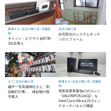
家電ネタ
/
店主の独り言
/
店舗告
店主の独り言
知
自宅部分のシステムキッチ
キャノン・ピクサス ip8730
ンのリフォーム
3台目導入
オフ
/
店主の独り言
家電ネタ
/
店主の独り言
/
店舗告
知
越中一宮高瀬神社さん「初
理美容業界最強のポスレジ
詣献灯行事」、縁起物の熊
「SALONPOS LinQ2」を
手購入
Intel Core Ultra＆21.5イン
チタッチパネルで構築