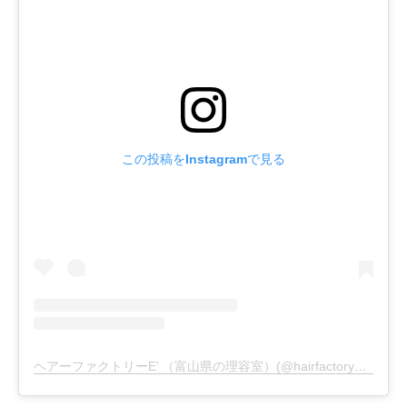
この投稿をInstagramで見る
ヘアーファクトリーE’ （富山県の理容室）(@hairfactory_e_dash)がシェアした投稿