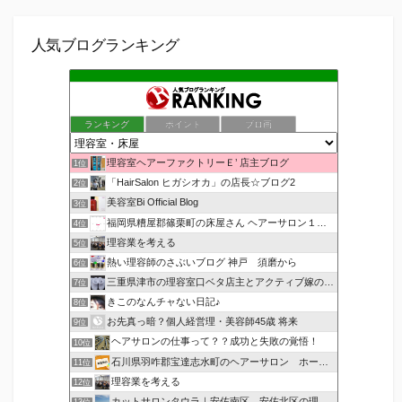
人気ブログランキング
ランキング
ポイント
ブロ画
理容室ヘアーファクトリーＥ’ 店主ブログ
1位
「HairSalon ヒガシオカ」の店長☆ブログ2
2位
美容室Bi Official Blog
3位
福岡県糟屋郡篠栗町の床屋さん ヘアーサロン１２３公式ブログ
4位
理容業を考える
5位
熱い理容師のさぶいブログ 神戸 須磨から
6位
三重県津市の理容室口ベタ店主とアクティブ嫁のblog
7位
きこのなんチャない日記♪
8位
お先真っ暗？個人経営理・美容師45歳 将来
9位
ヘアサロンの仕事って？？成功と失敗の覚悟！
10位
石川県羽咋郡宝達志水町のヘアーサロン ホープヘアーズ
11位
理容業を考える
12位
カットサロンタウラ｜安佐南区、安佐北区の理美容院