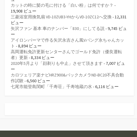
カットの時に髪の毛に付ける「白い粉」は何ですか？
-
19,908 ビュー
三菱浴室用換気扇 VD-10ZUB3-YHからVD-10ZC12へ交換
- 12,331
ビュー
矢沢ファン 基本 車のナンバー「830」にしてる説
- 9,745 ビュ
ー
アイロンパーマで作る矢沢永吉さん風Vバング永ちゃんカッ
ト
- 8,894 ビュー
高岡運転免許更新センターさんでゴールド免許（優良運転
者）更新
- 8,334 ビュー
2020年5月より「顔剃りも中止」させて頂きます
- 7,007 ビュ
ー
カロツェリア楽ナビHRZ900&バックカメラND-BC20不具合動
作試験
- 6,560 ビュー
七尾市能登島閨町「千寿荘」千寿地蔵の水
- 6,116 ビュー