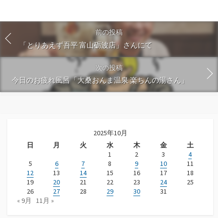
前の投稿
「とりあえず吾平 富山砺波店」さんにて
次の投稿
今日のお疲れ風呂「大桑おんま温泉 楽ちんの湯さん」
2025年10月
日
月
火
水
木
金
土
1
2
3
4
5
6
7
8
9
10
11
12
13
14
15
16
17
18
19
20
21
22
23
24
25
26
27
28
29
30
31
« 9月
11月 »