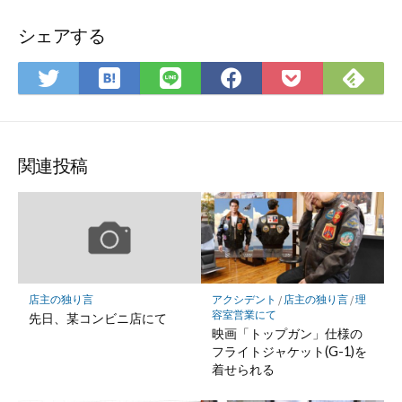
シェアする
は
Fee
Twitter
LINE
Facebook
Pocket
て
で
で
で
で
に
な
購
シ
シ
シ
保
ブ
読
ェ
ェ
ェ
存
ッ
ア
ア
ア
関連投稿
ク
マ
ー
ク
に
保
店主の独り言
アクシデント
/
店主の独り言
/
理
存
容室営業にて
先日、某コンビニ店にて
映画「トップガン」仕様の
フライトジャケット(G-1)を
着せられる