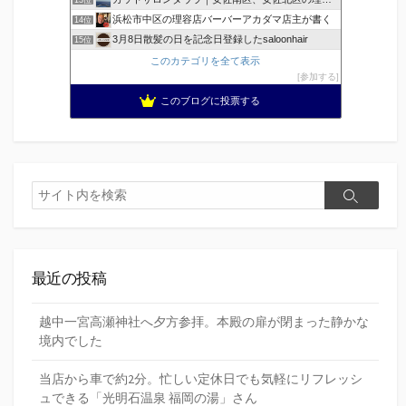
13位
浜松市中区の理容店バーバーアカダマ店主が書く
14位
3月8日散髪の日を記念日登録したsaloonhair
15位
このカテゴリを全て表示
参加する
このブログに投票する
検
検
索
索
最近の投稿
越中一宮高瀬神社へ夕方参拝。本殿の扉が閉まった静かな
境内でした
当店から車で約2分。忙しい定休日でも気軽にリフレッシ
ュできる「光明石温泉 福岡の湯」さん