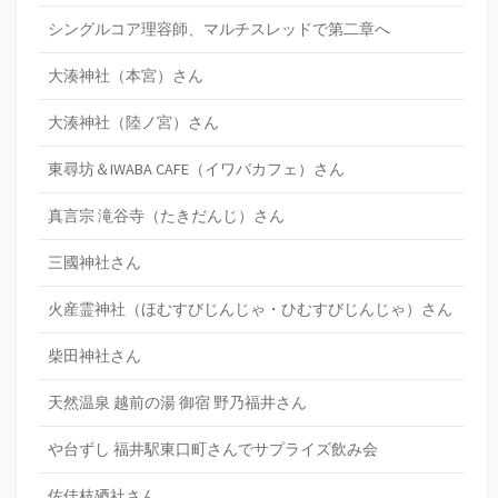
シングルコア理容師、マルチスレッドで第二章へ
大湊神社（本宮）さん
大湊神社（陸ノ宮）さん
東尋坊＆IWABA CAFE（イワバカフェ）さん
真言宗 滝谷寺（たきだんじ）さん
三國神社さん
火産霊神社（ほむすびじんじゃ・ひむすびじんじゃ）さん
柴田神社さん
天然温泉 越前の湯 御宿 野乃福井さん
や台ずし 福井駅東口町さんでサプライズ飲み会
佐佳枝廼社さん