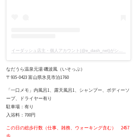
イーダッシュ店主・個人アカウント(@e_dash_net)がシェアした投稿
なだうら温泉元湯 磯波風（いそっぷ）
〒935-0423 富山県氷見市泊1760
「一口メモ」内風呂1、露天風呂1、シャンプー、ボディーソ
ープ、ドライヤー有り
駐車場：有り
入浴料：700円
この日の総歩行数（仕事、雑務、ウォーキング含む） 2457
歩