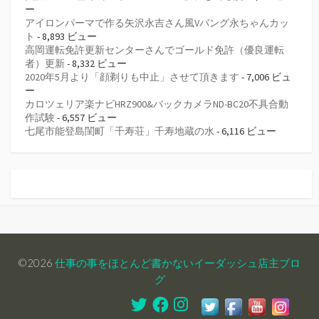
ー
アイロンパーマで作る矢沢永吉さん風Vバング永ちゃんカッ
ト
- 8,893 ビュー
高岡運転免許更新センターさんでゴールド免許（優良運転
者）更新
- 8,332 ビュー
2020年5月より「顔剃りも中止」させて頂きます
- 7,006 ビュ
ー
カロツェリア楽ナビHRZ900&バックカメラND-BC20不具合動
作試験
- 6,557 ビュー
七尾市能登島閨町「千寿荘」千寿地蔵の水
- 6,116 ビュー
©2026
仕事の事をほとんど書かないイーダッシュ店主ブロ
グ
Twitter
Facebook
Instagram