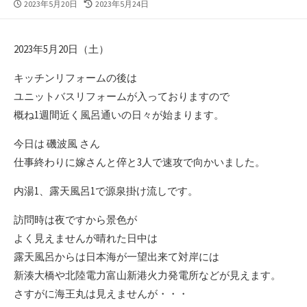
公
最
2023年5月20日
2023年5月24日
開
終
日
更
新
2023年5月20日（土）
日
キッチンリフォームの後は
ユニットバスリフォームが入っておりますので
概ね1週間近く風呂通いの日々が始まります。
今日は 磯波風 さん
仕事終わりに嫁さんと倅と3人で速攻で向かいました。
内湯1、露天風呂1で源泉掛け流しです。
訪問時は夜ですから景色が
よく見えませんが晴れた日中は
露天風呂からは日本海が一望出来て対岸には
新湊大橋や北陸電力富山新港火力発電所などが見えます。
さすがに海王丸は見えませんが・・・