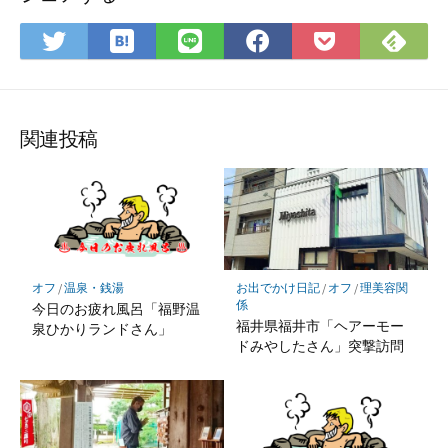
は
Fee
Twitter
LINE
Facebook
Pocket
て
で
で
で
で
に
な
購
シ
シ
シ
保
ブ
読
ェ
ェ
ェ
存
ッ
ア
ア
ア
関連投稿
ク
マ
ー
ク
に
保
オフ
/
温泉・銭湯
お出でかけ日記
/
オフ
/
理美容関
存
係
今日のお疲れ風呂「福野温
福井県福井市「ヘアーモー
泉ひかりランドさん」
ドみやしたさん」突撃訪問