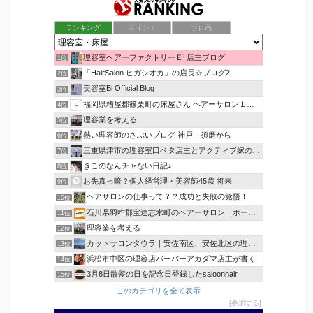
ランキング
ポイント
ブロ画
理容室ヘアーファクトリーＥ’ 店主ブログ
1位
「HairSalon ヒガシオカ」の店長☆ブログ2
2位
美容室Bi Official Blog
3位
福岡県糟屋郡篠栗町の床屋さん ヘアーサロン１２３公式ブログ
4位
理容業を考える
5位
熱い理容師のさぶいブログ 神戸 須磨から
6位
三重県津市の理容室口ベタ店主とアクティブ嫁のblog
7位
きこのなんチャない日記♪
8位
お先真っ暗？個人経営理・美容師45歳 将来
9位
ヘアサロンの仕事って？？成功と失敗の覚悟！
10位
石川県羽咋郡宝達志水町のヘアーサロン ホープヘアーズ
11位
理容業を考える
12位
カットサロンタウラ｜安佐南区、安佐北区の理美容院
13位
浜松市中区の理容店バーバーアカダマ店主が書く
14位
3月8日散髪の日を記念日登録したsaloonhair
15位
このカテゴリを全て表示
参加する