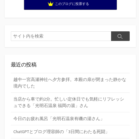
このブログに投票する
検
検
索
索
最近の投稿
越中一宮高瀬神社へ夕方参拝。本殿の扉が閉まった静かな
境内でした
当店から車で約2分。忙しい定休日でも気軽にリフレッシ
ュできる「光明石温泉 福岡の湯」さん
今日のお疲れ風呂「光明石温泉有磯の湯さん」
ChatGPTとブログ理容師の「3日間にわたる死闘」