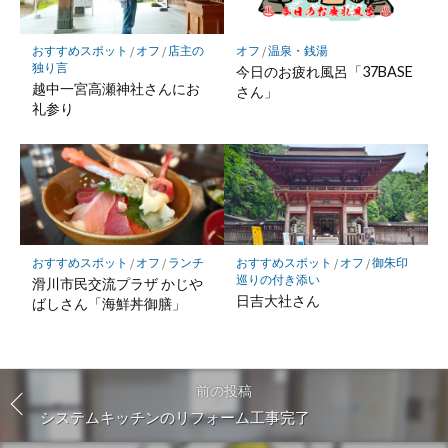
おすすめスポット
/
オフ
/
店主の
オフ
/
温泉・銭湯
独り言
今日のお疲れ風呂「37BASE
越中一宮高瀬神社さんにお
さん」
礼参り
おすすめスポット
/
オフ
/
ランチ
おすすめスポット
/
オフ
/
御朱印
巡りの付き添い
滑川市民交流プラザ かじや
日吉大社さん
ばしさん「海鮮丼御膳」
前の投稿
システムキッチンのリフォーム工事完了