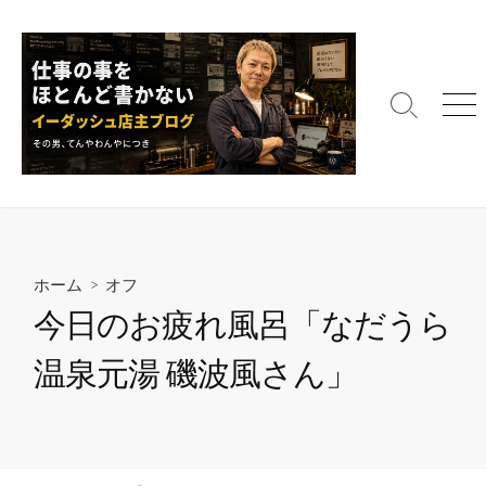
コ
ン
テ
ン
検
メ
ツ
索
ニ
へ
切
ュ
ス
り
ー
替
キ
え
ッ
プ
ホーム
>
オフ
今日のお疲れ風呂「なだうら
温泉元湯 磯波風さん」