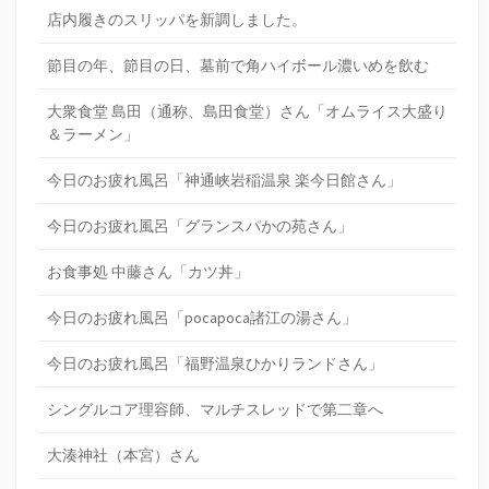
店内履きのスリッパを新調しました。
節目の年、節目の日、墓前で角ハイボール濃いめを飲む
大衆食堂 島田（通称、島田食堂）さん「オムライス大盛り
＆ラーメン」
今日のお疲れ風呂「神通峡岩稲温泉 楽今日館さん」
今日のお疲れ風呂「グランスパかの苑さん」
お食事処 中藤さん「カツ丼」
今日のお疲れ風呂「pocapoca諸江の湯さん」
今日のお疲れ風呂「福野温泉ひかりランドさん」
シングルコア理容師、マルチスレッドで第二章へ
大湊神社（本宮）さん