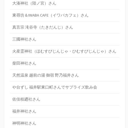
大湊神社（陸ノ宮）さん
東尋坊＆IWABA CAFE（イワバカフェ）さん
真言宗 滝谷寺（たきだんじ）さん
三國神社さん
火産霊神社（ほむすびじんじゃ・ひむすびじんじゃ）さん
柴田神社さん
天然温泉 越前の湯 御宿 野乃福井さん
や台ずし 福井駅東口町さんでサプライズ飲み会
佐佳枝廼社さん
福井神社さん
神明神社さん