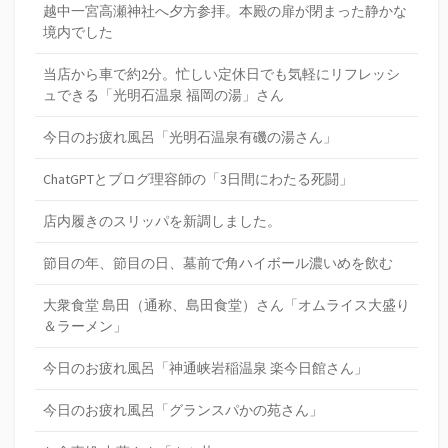
越中一宮高瀬神社へ夕方参拝。本殿の扉が閉まった静かな
境内でした
当店から車で約2分。忙しい定休日でも気軽にリフレッシ
ュできる「光明石温泉 福岡の湯」さん
今日のお疲れ風呂「光明石温泉有磯の湯さん」
ChatGPTとブログ理容師の「3日間にわたる死闘」
店内履きのスリッパを新調しました。
節目の年、節目の日、墓前で角ハイボール濃いめを飲む
大衆食堂 島田（通称、島田食堂）さん「オムライス大盛り
＆ラーメン」
今日のお疲れ風呂「神通峡岩稲温泉 楽今日館さん」
今日のお疲れ風呂「グランスパかの苑さん」