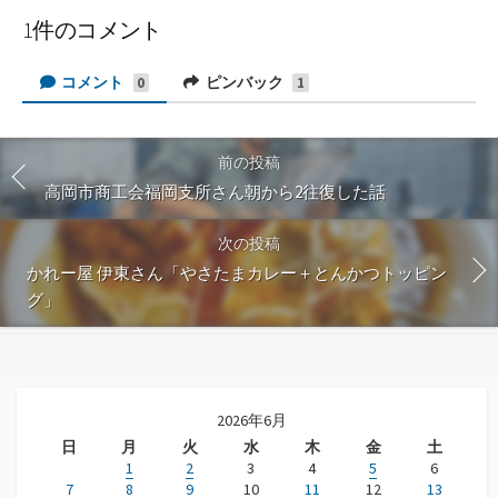
1件のコメント
コメント
ピンバック
0
1
前の投稿
高岡市商工会福岡支所さん朝から2往復した話
次の投稿
かれー屋 伊東さん「やさたまカレー＋とんかつトッピン
グ」
2026年6月
日
月
火
水
木
金
土
1
2
3
4
5
6
7
8
9
10
11
12
13