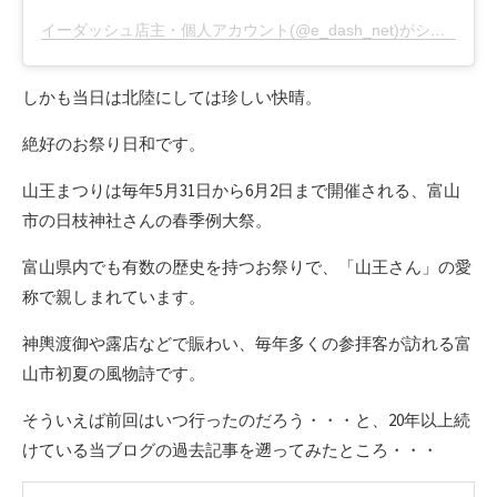
イーダッシュ店主・個人アカウント(@e_dash_net)がシェアした投稿
しかも当日は北陸にしては珍しい快晴。
絶好のお祭り日和です。
山王まつりは毎年5月31日から6月2日まで開催される、富山
市の日枝神社さんの春季例大祭。
富山県内でも有数の歴史を持つお祭りで、「山王さん」の愛
称で親しまれています。
神輿渡御や露店などで賑わい、毎年多くの参拝客が訪れる富
山市初夏の風物詩です。
そういえば前回はいつ行ったのだろう・・・と、20年以上続
けている当ブログの過去記事を遡ってみたところ・・・