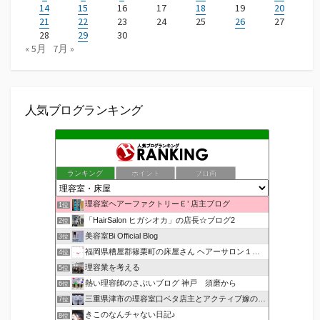
14
15
16
17
18
19
20
21
22
23
24
25
26
27
28
29
30
« 5月
7月 »
人気ブログランキング
ランキング
ポイント
ブロ画
理容室ヘアーファクトリーＥ’ 店主ブログ
1位
「HairSalon ヒガシオカ」の店長☆ブログ2
2位
美容室Bi Official Blog
3位
福岡県糟屋郡篠栗町の床屋さん ヘアーサロン１２３公式ブログ
4位
理容業を考える
5位
熱い理容師のさぶいブログ 神戸 須磨から
6位
三重県津市の理容室口ベタ店主とアクティブ嫁のblog
7位
きこのなんチャない日記♪
8位