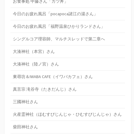
お食事処 中藤さん「カツ丼」
今日のお疲れ風呂「pocapoca諸江の湯さん」
今日のお疲れ風呂「福野温泉ひかりランドさん」
シングルコア理容師、マルチスレッドで第二章へ
大湊神社（本宮）さん
大湊神社（陸ノ宮）さん
東尋坊＆IWABA CAFE（イワバカフェ）さん
真言宗 滝谷寺（たきだんじ）さん
三國神社さん
火産霊神社（ほむすびじんじゃ・ひむすびじんじゃ）さん
柴田神社さん