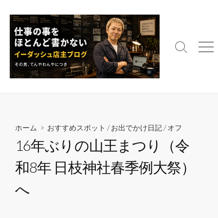
コ
ン
テ
ン
検
メ
ツ
索
ニ
へ
切
ュ
ス
り
ー
替
キ
え
ッ
プ
ホーム
>
おすすめスポット
/
お出でかけ日記
/
オフ
16年ぶりの山王まつり（令
和8年 日枝神社春季例大祭）
へ