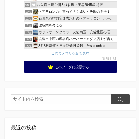
お先真っ暗？個人経営理・美容師45歳 将来
9位
ヘアサロンの仕事って？？成功と失敗の覚悟！
10位
石川県羽咋郡宝達志水町のヘアーサロン ホープヘアーズ
11位
理容業を考える
12位
カットサロンタウラ｜安佐南区、安佐北区の理美容院
13位
浜松市中区の理容店バーバーアカダマ店主が書く
14位
3月8日散髪の日を記念日登録したsaloonhair
15位
このカテゴリを全て表示
参加する
このブログに投票する
検
検
索
索
最近の投稿