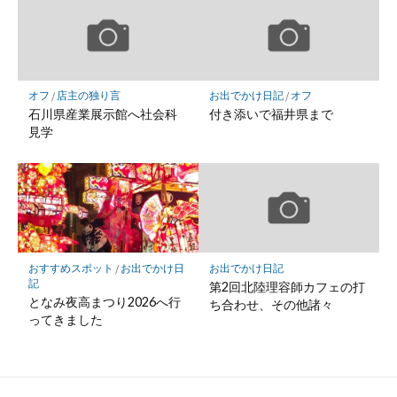
オフ
/
店主の独り言
お出でかけ日記
/
オフ
石川県産業展示館へ社会科
付き添いで福井県まで
見学
おすすめスポット
/
お出でかけ日
お出でかけ日記
記
第2回北陸理容師カフェの打
となみ夜高まつり2026へ行
ち合わせ、その他諸々
ってきました