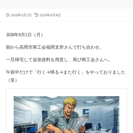
公
最
2026年6月1日
2026年6月4日
開
終
日
更
新
2026年6月1日（月）
日
朝から高岡市商工会福岡支所さんで打ち合わせ。
一旦帰宅して追加資料を用意し、再び商工会さんへ。
午前中だけで「行く→帰る→また行く」をやっておりました
（笑）