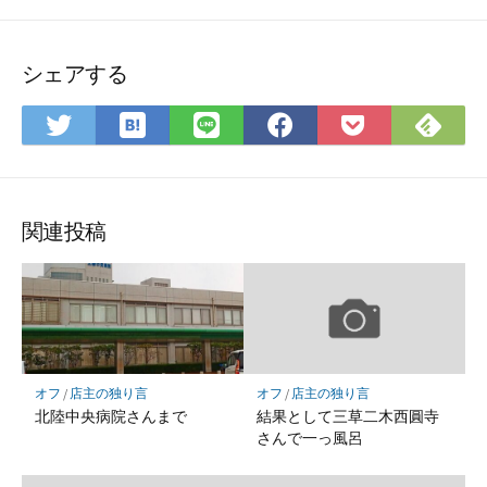
シェアする
は
Fee
Twitter
LINE
Facebook
Pocket
て
で
で
で
で
に
な
購
シ
シ
シ
保
ブ
読
ェ
ェ
ェ
存
ッ
ア
ア
ア
関連投稿
ク
マ
ー
ク
に
保
オフ
/
店主の独り言
オフ
/
店主の独り言
存
北陸中央病院さんまで
結果として三草二木西圓寺
さんで一っ風呂