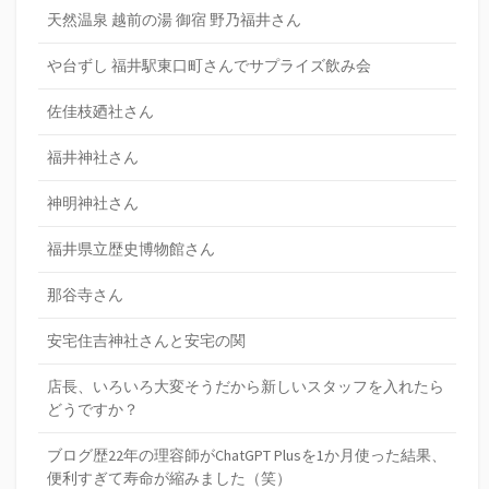
天然温泉 越前の湯 御宿 野乃福井さん
や台ずし 福井駅東口町さんでサプライズ飲み会
佐佳枝廼社さん
福井神社さん
神明神社さん
福井県立歴史博物館さん
那谷寺さん
安宅住吉神社さんと安宅の関
店長、いろいろ大変そうだから新しいスタッフを入れたら
どうですか？
ブログ歴22年の理容師がChatGPT Plusを1か月使った結果、
便利すぎて寿命が縮みました（笑）